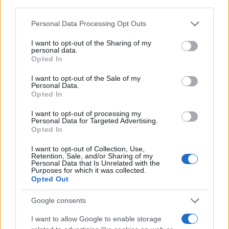
third parties.
Please note that this website/app uses one or more Google
Personal Data Processing Opt Outs
services and may gather and store information including but
not limited to your visit or usage behaviour. You may click to
I want to opt-out of the Sharing of my
personal data.
grant or deny consent to Google and its third-party tags to
Opted In
use your data for below specified purposes in below Google
consent section.
I want to opt-out of the Sale of my
Personal Data.
Opted In
I want to opt-out of processing my
Personal Data for Targeted Advertising.
Opted In
I want to opt-out of Collection, Use,
Retention, Sale, and/or Sharing of my
Personal Data that Is Unrelated with the
Purposes for which it was collected.
Opted Out
Google consents
I want to allow Google to enable storage