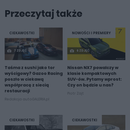
Przeczytaj także
CIEKAWOSTKI
NOWOŚCI I PREMIERY
7 ZDJĘĆ
6 ZDJĘĆ
Taśma z sushi jako tor
Nissan NX7 powalczy w
wyścigowy? Gazoo Racing
klasie kompaktowych
poszło w ciekawą
SUV-ów. Pytamy wprost:
współpracę z siecią
Czy on będzie u nas?
restauracji
Piotr Zajt
Redakcja autoGALERIA.pl
CIEKAWOSTKI
CIEKAWOSTKI