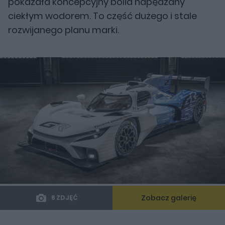
pokazała koncepcyjny bolid napędzany
ciekłym wodorem. To część dużego i stale
rozwijanego planu marki.
Zobacz galerię
6 ZDJĘĆ