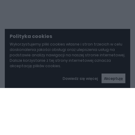
Polityka cookies
Wykorzystujemy pliki cookies własne i stron trzecich w celu
doskonalenia jakości obsługi oraz ulepszenia usług na
podstawie analizy nawigacji na naszej stronie internetowej.
Dalsze korzystanie z tej strony internetowej oznacza
akceptację plików cookies.
Dowiedz się więcej
Akceptuję
autoGALERIA
BYD idzie w stronę Rolls-Royce'a. Yangwang U8L ma w opcji ręcznie malowane dekory za 150 000 zł
BYD idzie w stronę Rolls-
Royce'a. Yangwang U8L
ma w opcji ręcznie