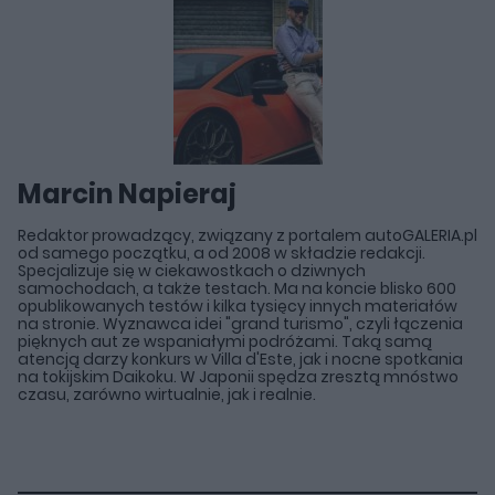
Marcin Napieraj
Redaktor prowadzący, związany z portalem autoGALERIA.pl
od samego początku, a od 2008 w składzie redakcji.
Specjalizuje się w ciekawostkach o dziwnych
samochodach, a także testach. Ma na koncie blisko 600
opublikowanych testów i kilka tysięcy innych materiałów
na stronie. Wyznawca idei "grand turismo", czyli łączenia
pięknych aut ze wspaniałymi podróżami. Taką samą
atencją darzy konkurs w Villa d'Este, jak i nocne spotkania
na tokijskim Daikoku. W Japonii spędza zresztą mnóstwo
czasu, zarówno wirtualnie, jak i realnie.