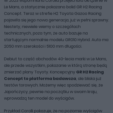
W 2023 wspomniana Corolla przejechała okrążenie w
Le Mans, a statycznie pokazano bolid GR H2 Racing
Concept. Teraz w strefie H2 Toyota Gazoo Racing
pojawiła się jego nowa generacja, już w pełni sprawny.
Niestety, niewiele wiemy o szczegółach
technicznych, poza tym, że auto bazuje na
startującym normalnie modelu GR010 Hybrid. Auto ma
2050 mm szerokości i 5100 mm długości.
Debiut to część obchodów 40-lecia marki w Le Mans,
ale przede wszystkim, pokazanie w którą stronę będą
zmierzać plany Toyoty. Koncepcyjny
GR H2 Racing
Concept to platforma badawcza
, ale bliska już
testów torowych. Możemy więc spodziewać się, że
Japończycy, pewnie na początku w swoim kraju,
wprowadzą ten model do wyścigów.
Przykład Corolli pokazuje, że na poziomie wyścigów