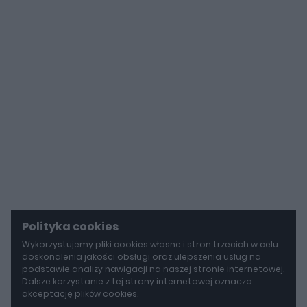
Polityka cookies
Wykorzystujemy pliki cookies własne i stron trzecich w celu
doskonalenia jakości obsługi oraz ulepszenia usług na
podstawie analizy nawigacji na naszej stronie internetowej.
Dalsze korzystanie z tej strony internetowej oznacza
akceptację plików cookies.