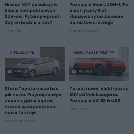
Nissan NX7 powalczy w
Poznajcie Sears XDH-1. To
klasie kompaktowych
elektryczny Fiat
SUV-ów. Pytamy wprost:
zbudowany na zlecenie
Czy on będzie u nas?
domu towarowego
Piotr Zajt
Marcin Napieraj
CIEKAWOSTKI
NOWOŚCI I PREMIERY
2 ZDJĘĆ
3 ZDJĘĆ
Stara Toyota może być
To jest nowy, elektryczny
jak nowa. Przynajmniej w
SUV od Volskwagena.
Japonii, gdzie będzie
Poznajcie VW ID.Era 5X
można ją doposażyć o
Piotr Zajt
nowe funkcje
Marcin Napieraj