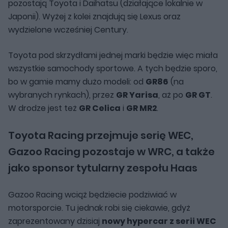
pozostają Toyota i Daihatsu (działające lokalnie w
Japonii). Wyżej z kolei znajdują się Lexus oraz
wydzielone wcześniej Century.
Toyota pod skrzydłami jednej marki będzie więc miała
wszystkie samochody sportowe. A tych będzie sporo,
bo w gamie mamy dużo modeli: od
GR86
(na
wybranych rynkach), przez
GR Yarisa
, aż po
GR GT
.
W drodze jest też
GR Celica
i
GR MR2
.
Toyota Racing przejmuje serię WEC,
Gazoo Racing pozostaje w WRC, a także
jako sponsor tytularny zespołu Haas
Gazoo Racing wciąż będziecie podziwiać w
motorsporcie. Tu jednak robi się ciekawie, gdyż
zaprezentowany dzisiaj
nowy hypercar z serii WEC