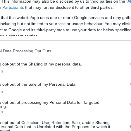
. This information may also be disclosed by us to third parties on the
IA
Participants
that may further disclose it to other third parties.
araz po zderzeniu
 that this website/app uses one or more Google services and may gath
including but not limited to your visit or usage behaviour. You may click 
 to Google and its third-party tags to use your data for below specifi
kujących elementów całego procederu
ogle consent section.
 oni mieli uczestniczyć w
samochodów. Po kolizji opuszczali
l Data Processing Opt Outs
awiała się policja lub rozpoczynano
oszeniem szkody.
o opt-out of the Sharing of my personal data.
In
ej inne osoby. To właśnie one
o opt-out of the Sale of my Personal Data.
ko kierowcy i uczestnicy zdarzenia.
In
adać fałszywe wyjaśnienia oraz
to opt-out of processing my Personal Data for Targeted
uzyskiwania odszkodowań.
ing.
In
o opt-out of Collection, Use, Retention, Sale, and/or Sharing
, że zdarzenia nie były przypadkowe.
ersonal Data that Is Unrelated with the Purposes for which it
lected.