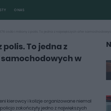
STY
O NAS
376 osób i miliony z polis. To jedna z największych afer samochodowy
N
 polis. To jedna z
er samochodowych w
 kierowcy i kolizje organizowane niemal
 policja zakończyły jedno z największych