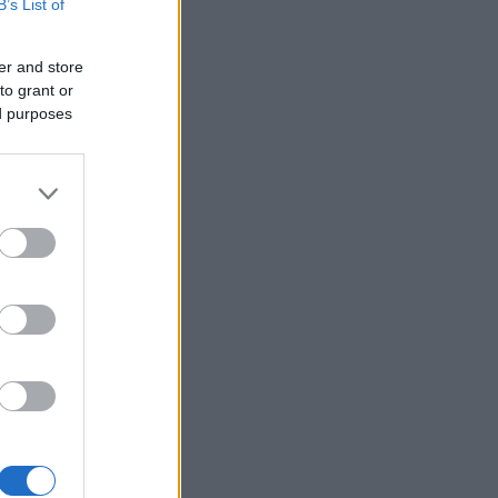
B’s List of
er and store
to grant or
ed purposes