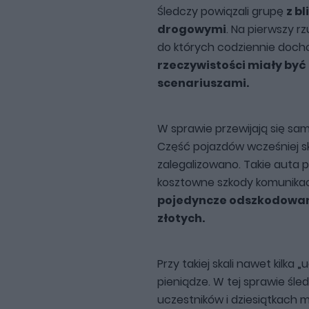
Śledczy powiązali grupę
z b
drogowymi
. Na pierwszy rz
do których codziennie docho
rzeczywistości miały by
scenariuszami.
W sprawie przewijają się sa
Część pojazdów wcześniej sk
zalegalizowano. Takie auta 
kosztowne szkody komunika
pojedyncze odszkodowani
złotych.
Przy takiej skali nawet kilka
pieniądze. W tej sprawie śl
uczestników i dziesiątkach m