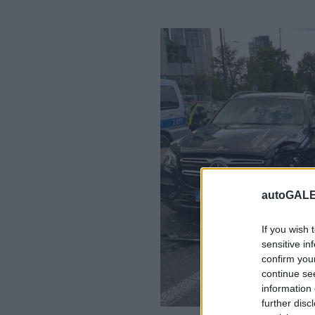
autoGALE
If you wish 
sensitive in
confirm you
continue se
information 
further disc