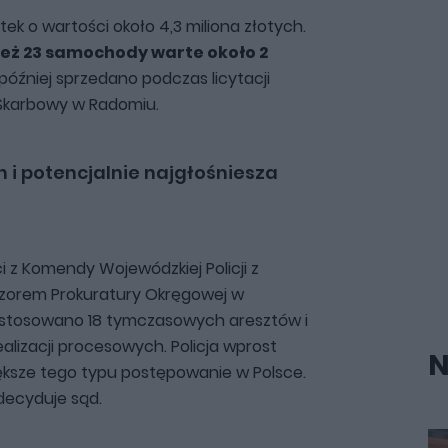
tek o wartości około 4,3 miliona złotych.
 też 23 samochody warte około 2
później sprzedano podczas licytacji
Skarbowy w Radomiu.
h i potencjalnie najgłośniesza
ci z Komendy Wojewódzkiej Policji z
zorem Prokuratury Okręgowej w
astosowano 18 tymczasowych aresztów i
alizacji procesowych. Policja wprost
N
iększe tego typu postępowanie w Polsce.
decyduje sąd.