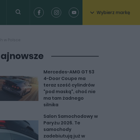
Wybierz markę
ch w Polsce
ajnowsze
Mercedes-AMG GT 53
4-Door Coupe ma
teraz sześć cylindrów
"pod maską", choć nie
ma tam żadnego
silnika
Salon Samochodowy w
Paryżu 2026. Te
samochody
zadebiutują już w