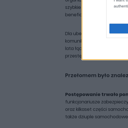
authenti
szybkie powiązanie samocho
beneficjenta odszkodowania
Dla ubezpieczycieli mogło t
komunikacyjna, których pełn
lata łączyli wątki, aby stwo
przestępczej.
Przełomem było znalezi
Postępowanie trwało pona
funkcjonariusze zabezpieczy
oraz kilkaset części samoc
także dziuple samochodowe