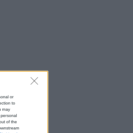
sonal or
ection to
ou may
 personal
out of the
 downstream