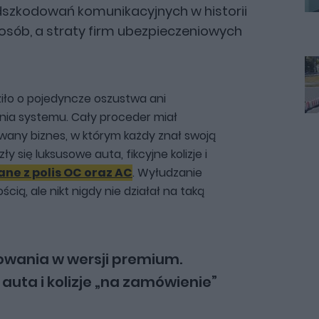
szkodowań komunikacyjnych w historii
6 osób, a straty firm ubezpieczeniowych
iło o pojedyncze oszustwa ani
ia systemu. Cały proceder miał
owany biznes, w którym każdy znał swoją
y się luksusowe auta, fikcyjne kolizje i
ne z polis OC oraz AC
. Wyłudzanie
ią, ale nikt nigdy nie działał na taką
wania w wersji premium.
auta i kolizje „na zamówienie”