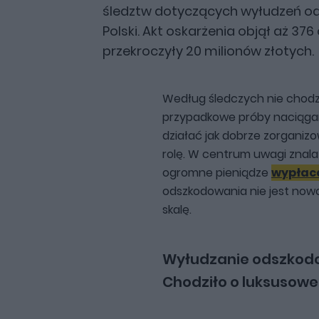
śledztw dotyczących wyłudzeń od
Polski. Akt oskarżenia objął aż 37
przekroczyły 20 milionów złotych.
Według śledczych nie chodz
przypadkowe próby naciągan
działać jak dobrze zorganiz
rolę. W centrum uwagi znalazł
ogromne pieniądze
wypłaca
odszkodowania nie jest nowośc
skalę.
Wyłudzanie odszkodo
Chodziło o luksusowe 