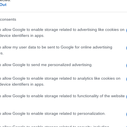
ali miejsca kolizji, ustalali przebieg
Out
podstawione osoby i nadzorowali
 z polis. Krótko mówiąc: było to wręcz
consents
dszkodowania na ogromną skalę.
o allow Google to enable storage related to advertising like cookies on
evice identifiers in apps.
amochodów, ale przelewy już
o allow my user data to be sent to Google for online advertising
s.
to allow Google to send me personalized advertising.
 samochody rejestrowano na osoby, które
łaściciele, choć faktycznie nie miały z
o allow Google to enable storage related to analytics like cookies on
evice identifiers in apps.
 pojawiały się później w dokumentacji
sne rachunki bankowe do wypłaty
o allow Google to enable storage related to functionality of the website
o allow Google to enable storage related to personalization.
ki miały trafiać dalej do
eru. Taki system bardzo utrudniał
o allow Google to enable storage related to security, including