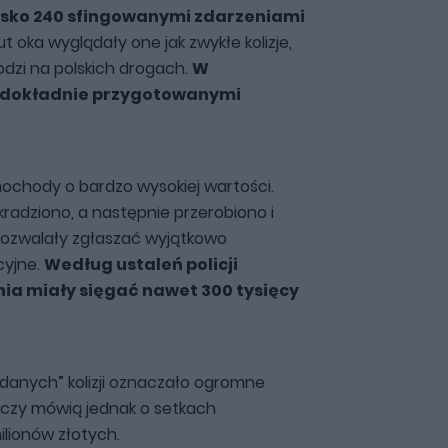
lisko 240 sfingowanymi zdarzeniami
ut oka wyglądały one jak zwykłe kolizje,
dzi na polskich drogach.
W
ć dokładnie przygotowanymi
mochody o bardzo wysokiej wartości.
radziono, a następnie przerobiono i
pozwalały zgłaszać wyjątkowo
cyjne.
Według ustaleń policji
a miały sięgać nawet 300 tysięcy
 „udanych” kolizji oznaczało ogromne
edczy mówią jednak o setkach
ilionów złotych.