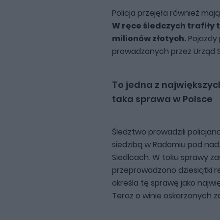
Policja przejęła również mają
W ręce śledczych trafiły
milionów złotych.
Pojazdy 
prowadzonych przez Urząd 
To jedna z największyc
taka sprawa w Polsce
Śledztwo prowadzili policjan
siedzibą w Radomiu pod nad
Siedlcach. W toku sprawy z
przeprowadzono dziesiątki re
określa tę sprawę jako najw
Teraz o winie oskarżonych z