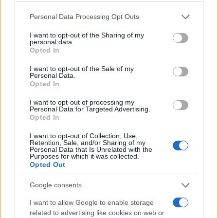
Please note that this website/app uses one or more Google
Personal Data Processing Opt Outs
services and may gather and store information including but
not limited to your visit or usage behaviour. You may click to
I want to opt-out of the Sharing of my
personal data.
grant or deny consent to Google and its third-party tags to
Opted In
use your data for below specified purposes in below Google
consent section.
I want to opt-out of the Sale of my
Personal Data.
Opted In
I want to opt-out of processing my
Personal Data for Targeted Advertising.
Opted In
I want to opt-out of Collection, Use,
Retention, Sale, and/or Sharing of my
Personal Data that Is Unrelated with the
Purposes for which it was collected.
Opted Out
Google consents
I want to allow Google to enable storage
related to advertising like cookies on web or