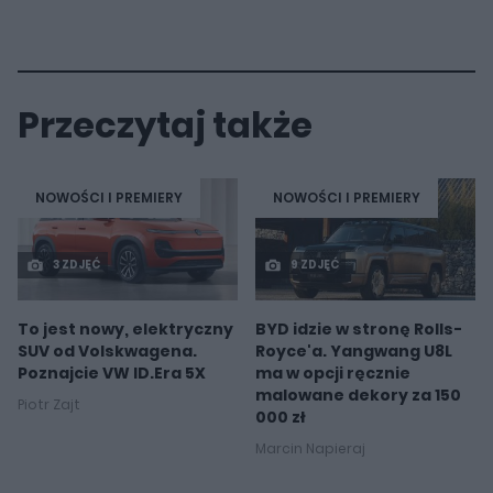
Przeczytaj także
NOWOŚCI I PREMIERY
NOWOŚCI I PREMIERY
3 ZDJĘĆ
9 ZDJĘĆ
To jest nowy, elektryczny
BYD idzie w stronę Rolls-
SUV od Volskwagena.
Royce'a. Yangwang U8L
Poznajcie VW ID.Era 5X
ma w opcji ręcznie
malowane dekory za 150
Piotr Zajt
000 zł
Marcin Napieraj