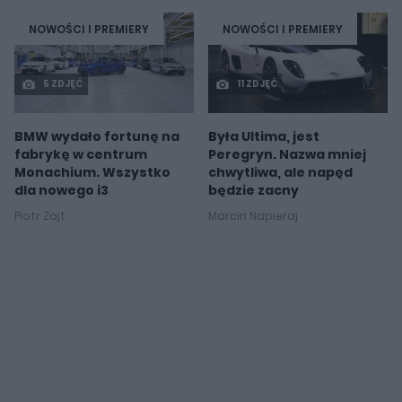
NOWOŚCI I PREMIERY
NOWOŚCI I PREMIERY
5 ZDJĘĆ
11 ZDJĘĆ
BMW wydało fortunę na
Była Ultima, jest
fabrykę w centrum
Peregryn. Nazwa mniej
Monachium. Wszystko
chwytliwa, ale napęd
dla nowego i3
będzie zacny
Piotr Zajt
Marcin Napieraj