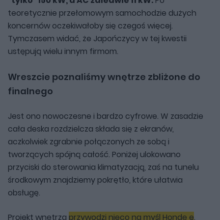
"tylko" 150 kW, a AC zaledwie 11 kW.
Po
teoretycznie przełomowym samochodzie dużych
koncernów oczekiwałoby się czegoś więcej.
Tymczasem widać, że Japończycy w tej kwestii
ustępują wielu innym firmom.
Wreszcie poznaliśmy wnętrze zbliżone do
finalnego
Jest ono nowoczesne i bardzo cyfrowe. W zasadzie
cała deska rozdzielcza składa się z ekranów,
aczkolwiek zgrabnie połączonych ze sobą i
tworzących spójną całość. Poniżej ulokowano
przyciski do sterowania klimatyzacją, zaś na tunelu
środkowym znajdziemy pokrętło, które ułatwia
obsługę.
Projekt wnętrza
przywodzi nieco na myśl Hondę e
.