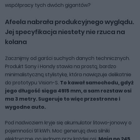
współpracy tych dwóch gigantów?
Afeela nabrała produkcyjnego wyglądu.
Jej specyfikacja niestety nie rzuca na
kolana
Zacznijmy od garści suchych danych technicznych.
Produkt Sony i Hondy stawia na prostą, bardzo
minimalistyczną stylistykę, która nawiązuje delikatnie
do prototypu Vision-S.
To kawał samochodu, gdyż
jego długość sięga 4915 mm, a sam rozstaw osi
ma 3 metry. Sugeruje to więc przestronne i
wygodne auto.
Pod nadwoziem kryje się akumulator litowo-jonowy o
pojemności 91 kWh. Moc generują dwa silniki
elektryczne, po jednym przy każdej osi.
Mają po 245