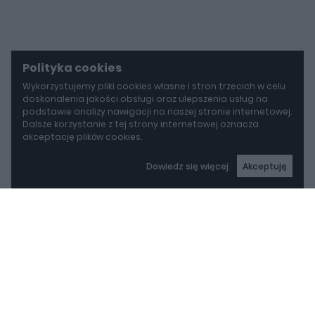
Polityka cookies
Wykorzystujemy pliki cookies własne i stron trzecich w celu
doskonalenia jakości obsługi oraz ulepszenia usług na
podstawie analizy nawigacji na naszej stronie internetowej.
Dalsze korzystanie z tej strony internetowej oznacza
akceptację plików cookies.
Dowiedz się więcej
Akceptuję
autoGALERIA
Mazda wyciąga z grobu CX-3. Nowa generacja już jeździ po drogach
Mazda wyciąga z grobu
CX-3. Nowa generacja
już jeździ po drogach