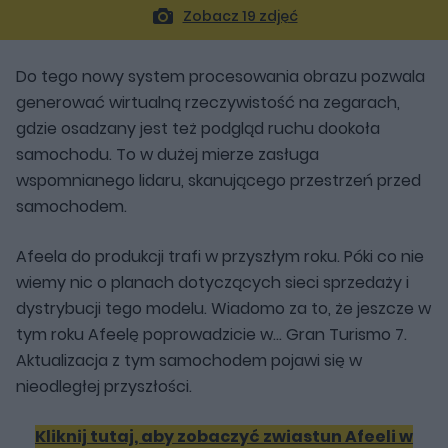
Zobacz 19 zdjęć
Do tego nowy system procesowania obrazu pozwala
generować wirtualną rzeczywistość na zegarach,
gdzie osadzany jest też podgląd ruchu dookoła
samochodu. To w dużej mierze zasługa
wspomnianego lidaru, skanującego przestrzeń przed
samochodem.
Afeela do produkcji trafi w przyszłym roku. Póki co nie
wiemy nic o planach dotyczących sieci sprzedaży i
dystrybucji tego modelu. Wiadomo za to, że jeszcze w
tym roku Afeelę poprowadzicie w... Gran Turismo 7.
Aktualizacja z tym samochodem pojawi się w
nieodległej przyszłości.
Kliknij tutaj, aby zobaczyć zwiastun Afeeli w