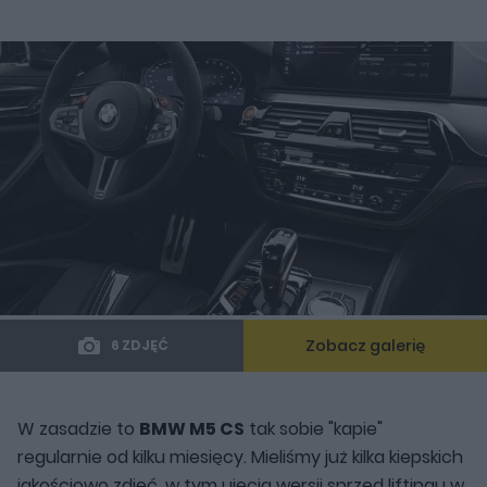
Zobacz galerię
6 ZDJĘĆ
W zasadzie to
BMW M5 CS
tak sobie "kapie"
regularnie od kilku miesięcy. Mieliśmy już kilka kiepskich
jakościowo zdjęć, w tym ujęcia wersji sprzed liftingu w