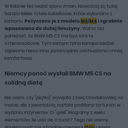
W kabinie też widać sporo zmian. Nowością są tutaj
bardzo lekkie fotele kubełkowe, które wykonano z
karbonu.
Pożyczono je z modelu
M3
/
M4
i zgrabnie
wpasowano do dużej limuzyny.
Warto też
pamiętać, że BMW M5 CS ma być stricte
czteroosobowe. Tym samym tylna kanapa będzie
zapewne nieco inna, potencjalnie odchudzona i mniej
komfortowa.
Niemcy ponoć wysłali BMW M5 CS na
solidną dietę
Nie wiem, czy "piątka" wywijała z Ewą Chodakowską na
macie, ale z pewnością została poddana torturom w
wydaniu inżynierów. Ci "golili" kilogramy z wielu
elementów. Ile uda się zrzucić? Tego nie wiemy.
dopiero podczas oficjalnej premiery
BMW
ujawni