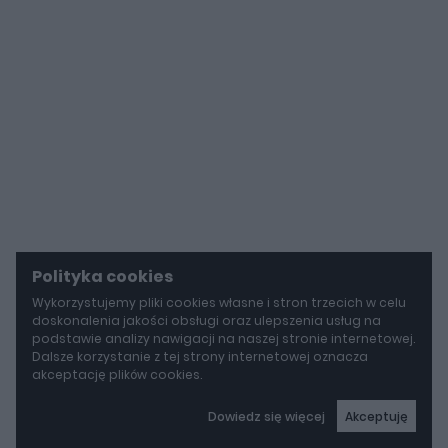
Polityka cookies
Wykorzystujemy pliki cookies własne i stron trzecich w celu
doskonalenia jakości obsługi oraz ulepszenia usług na
podstawie analizy nawigacji na naszej stronie internetowej.
Dalsze korzystanie z tej strony internetowej oznacza
akceptację plików cookies.
Dowiedz się więcej
Akceptuję
autoGALERIA
Tak naprawdę tak miało wyglądać Lamborghini Diablo. Cizeta V16T narodziła się z urażonej dumy