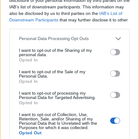
disclosure of your personal information by third parties on the
IAB’s list of downstream participants. This information may
also be disclosed by us to third parties on the
IAB’s List of
Downstream Participants
that may further disclose it to other
third parties.
Please note that this website/app uses one or more Google
Personal Data Processing Opt Outs
services and may gather and store information including but
not limited to your visit or usage behaviour. You may click to
I want to opt-out of the Sharing of my
personal data.
grant or deny consent to Google and its third-party tags to
Opted In
use your data for below specified purposes in below Google
consent section.
I want to opt-out of the Sale of my
Personal Data.
Opted In
I want to opt-out of processing my
Personal Data for Targeted Advertising.
Opted In
I want to opt-out of Collection, Use,
Retention, Sale, and/or Sharing of my
Personal Data that Is Unrelated with the
Purposes for which it was collected.
Opted Out