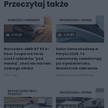
Przeczytaj także
NOWOŚCI I PREMIERY
PRODUCENCI I RYNEK
5 ZDJĘĆ
5 ZDJĘĆ
Mercedes-AMG GT 53 4-
Salon Samochodowy w
Door Coupe ma teraz
Paryżu 2026. Te
sześć cylindrów "pod
samochody zadebiutują
maską", choć nie ma tam
już w październiku.
żadnego silnika
Nowości nie zabraknie
Piotr Zajt
Redakcja autoGALERIA.pl
BEZPIECZEŃSTWO I
PRODUCENCI I RYNEK
PRZEPISY
3 ZDJĘĆ
15 ZDJĘĆ