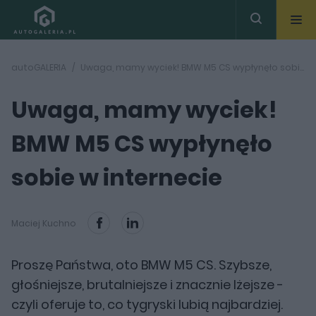
autoGALERIA
Uwaga, mamy wyciek! BMW M5 CS wypłynęło sobie w internecie
Uwaga, mamy wyciek!
BMW M5 CS wypłynęło
sobie w internecie
Maciej Kuchno
Proszę Państwa, oto BMW M5 CS. Szybsze,
głośniejsze, brutalniejsze i znacznie lżejsze -
czyli oferuje to, co tygryski lubią najbardziej.