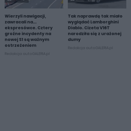
Wierzyli nawigacji,
Tak naprawdę tak miało
zawracali na...
wyglądać Lamborghini
ekspresówce. Cztery
Diablo. Cizeta V16T
groźne incydenty na
narodziła się z urażonej
nowej S1 są ważnym
dumy
ostrzeżeniem
Redakcja autoGALERIA.pl
Redakcja autoGALERIA.pl