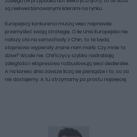
zasięgu (w przypadku aut elektrycznych), to te auta
są niekwestionowanymi liderami na rynku.
Europejscy konkurenci muszą więc naprawdę
przemyśleć swoją strategię. O ile Unia Europejska nie
nałoży cła na samochody z Chin, to te będą
stopniowo wypierały znane nam marki. Czy mnie to
dziwi? Wcale nie. Chińczycy szybko nadrabiają
zaległości i ekspresowo rozbudowują sieci dealerskie.
A na koniec dnia zawsze liczą się pieniądze i to, co za
nie dostajemy. A tu otrzymamy po prostu najwięcej.