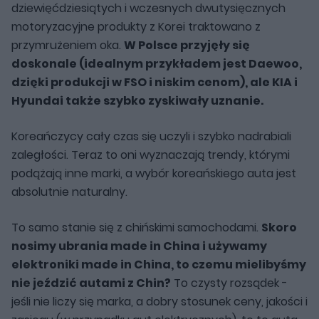
dziewięćdziesiątych i wczesnych dwutysięcznych
motoryzacyjne produkty z Korei traktowano z
przymrużeniem oka.
W Polsce przyjęły się
doskonale (idealnym przykładem jest Daewoo,
dzięki produkcji w FSO i niskim cenom), ale KIA i
Hyundai także szybko zyskiwały uznanie.
Koreańczycy cały czas się uczyli i szybko nadrabiali
zaległości. Teraz to oni wyznaczają trendy, którymi
podążają inne marki, a wybór koreańskiego auta jest
absolutnie naturalny.
To samo stanie się z chińskimi samochodami.
Skoro
nosimy ubrania made in China i używamy
elektroniki made in China, to czemu mielibyśmy
nie jeździć autami z Chin?
To czysty rozsądek -
jeśli nie liczy się marka, a dobry stosunek ceny, jakości i