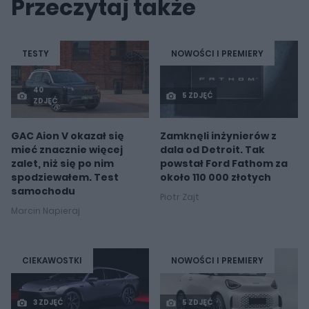
Przeczytaj także
TESTY
NOWOŚCI I PREMIERY
40
5 ZDJĘĆ
ZDJĘĆ
GAC Aion V okazał się
Zamknęli inżynierów z
mieć znacznie więcej
dala od Detroit. Tak
zalet, niż się po nim
powstał Ford Fathom za
spodziewałem. Test
około 110 000 złotych
samochodu
Piotr Zajt
Marcin Napieraj
CIEKAWOSTKI
NOWOŚCI I PREMIERY
3 ZDJĘĆ
5 ZDJĘĆ