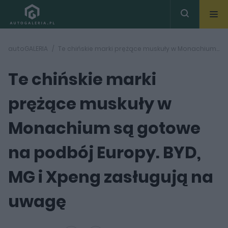
autoGALERIA
Te chińskie marki prężące muskuły w Monachium są gotowe na podbój Europy. BYD, MG i Xpeng zasługują na uwagę
Te chińskie marki
prężące muskuły w
Monachium są gotowe
na podbój Europy. BYD,
MG i Xpeng zasługują na
uwagę