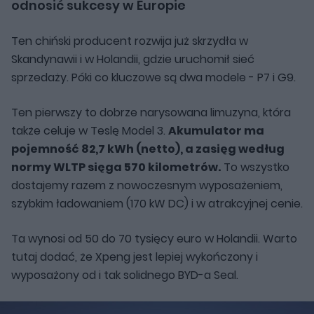
odnosić sukcesy w Europie
Ten chiński producent rozwija już skrzydła w
Skandynawii i w Holandii, gdzie uruchomił sieć
sprzedaży. Póki co kluczowe są dwa modele - P7 i G9.
Ten pierwszy to dobrze narysowana limuzyna, która
także celuje w Teslę Model 3.
Akumulator ma
pojemność 82,7 kWh (netto), a zasięg według
normy WLTP sięga 570 kilometrów.
To wszystko
dostajemy razem z nowoczesnym wyposażeniem,
szybkim ładowaniem (170 kW DC) i w atrakcyjnej cenie.
Ta wynosi od 50 do 70 tysięcy euro w Holandii. Warto
tutaj dodać, że Xpeng jest lepiej wykończony i
wyposażony od i tak solidnego BYD-a Seal.