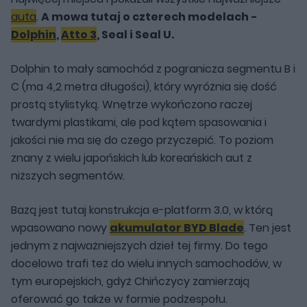
auta
.
A mowa tutaj o czterech modelach -
Dolphin
,
Atto 3
, Seal i Seal U.
Dolphin to mały samochód z pogranicza segmentu B i
C (ma 4,2 metra długości), który wyróżnia się dość
prostą stylistyką. Wnętrze wykończono raczej
twardymi plastikami, ale pod kątem spasowania i
jakości nie ma się do czego przyczepić. To poziom
znany z wielu japońskich lub koreańskich aut z
niższych segmentów.
Bazą jest tutaj konstrukcja e-platform 3.0, w którą
wpasowano nowy
akumulator BYD Blade
. Ten jest
jednym z najważniejszych dzieł tej firmy. Do tego
docelowo trafi też do wielu innych samochodów, w
tym europejskich, gdyż Chińczycy zamierzają
oferować go także w formie podzespołu.