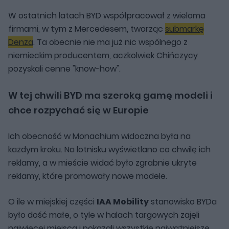
W ostatnich latach BYD współpracował z wieloma
firmami, w tym z Mercedesem, tworząc
submarkę
Denza
. Ta obecnie nie ma już nic wspólnego z
niemieckim producentem, aczkolwiek Chińczycy
pozyskali cenne "know-how".
W tej chwili BYD ma szeroką gamę modeli i
chce rozpychać się w Europie
Ich obecność w Monachium widoczna była na
każdym kroku. Na lotnisku wyświetlano co chwilę ich
reklamy, a w mieście widać było zgrabnie ukryte
reklamy, które promowały nowe modele.
O ile w miejskiej części
IAA Mobility
stanowisko BYDa
było dość małe, o tyle w halach targowych zajęli
najwięcej miejsca i pokazali wszystkie najważniejsze