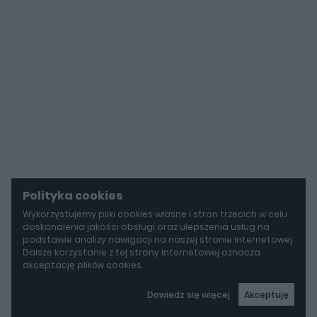
Polityka cookies
Wykorzystujemy pliki cookies własne i stron trzecich w celu
doskonalenia jakości obsługi oraz ulepszenia usług na
podstawie analizy nawigacji na naszej stronie internetowej.
Dalsze korzystanie z tej strony internetowej oznacza
akceptację plików cookies.
Dowiedz się więcej
Akceptuję
autoGALERIA
Mercedes-AMG GT 53 4-Door Coupe ma teraz sześć cylindrów "pod maską", choć nie ma tam żadnego silnika