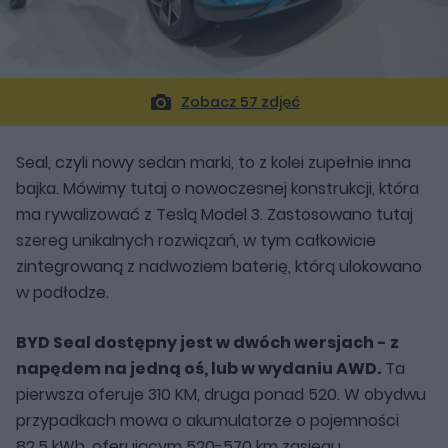
Zobacz 57 zdjęć
Seal, czyli nowy sedan marki, to z kolei zupełnie inna
bajka. Mówimy tutaj o nowoczesnej konstrukcji, która
ma rywalizować z Teslą Model 3. Zastosowano tutaj
szereg unikalnych rozwiązań, w tym całkowicie
zintegrowaną z nadwoziem baterię, którą ulokowano
w podłodze.
BYD Seal dostępny jest w dwóch wersjach - z
napędem na jedną oś, lub w wydaniu AWD.
Ta
pierwsza oferuje 310 KM, druga ponad 520. W obydwu
przypadkach mowa o akumulatorze o pojemności
82,5 kWh, oferującym 520-570 km zasięgu.