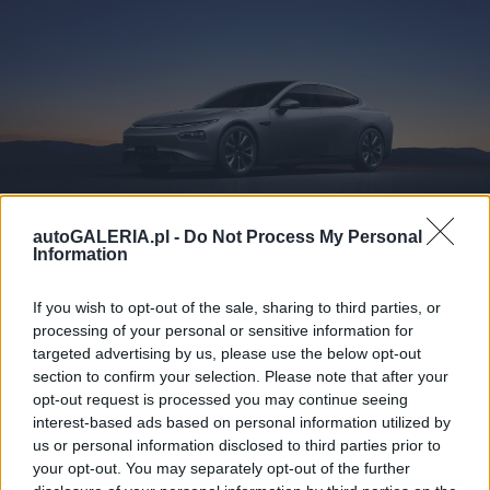
autoGALERIA.pl -
Do Not Process My Personal
Information
Zobacz 57 zdjęć
If you wish to opt-out of the sale, sharing to third parties, or
processing of your personal or sensitive information for
Xpeng G9 jest jeszcze ciekawszy
targeted advertising by us, please use the below opt-out
section to confirm your selection. Please note that after your
opt-out request is processed you may continue seeing
Znajdziemy w nim nie tylko instalację 800V, która
interest-based ads based on personal information utilized by
zapewnia bardzo szybkie ładowanie, ale też
us or personal information disclosed to third parties prior to
nowoczesny akumulator wykorzystujący węglik
your opt-out. You may separately opt-out of the further