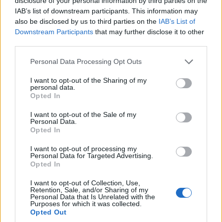
krzemu.
disclosure of your personal information by third parties on the
IAB’s list of downstream participants. This information may
also be disclosed by us to third parties on the
IAB’s List of
Wersja RWD wyposażona jest w mniejszy
Downstream Participants
that may further disclose it to other
akumulator 78,2 kWh i oferuje 313 KM, zaś AWD
third parties.
ma akumulator 98 kWh i 551 KM.
Please note that this website/app uses one or more Google
Personal Data Processing Opt Outs
services and may gather and store information including but
Ceny są oczywiście odpowiednio wyższe, ale wciąż
not limited to your visit or usage behaviour. You may click to
I want to opt-out of the Sharing of my
personal data.
wypadają lepiej od wielu europejskich aut. Bazowa
grant or deny consent to Google and its third-party tags to
Opted In
wersja kosztuje niecałe 58 000 euro, zaś topowa 72
use your data for below specified purposes in below Google
consent section.
000 euro.
I want to opt-out of the Sale of my
Personal Data.
Opted In
I want to opt-out of processing my
Personal Data for Targeted Advertising.
Opted In
I want to opt-out of Collection, Use,
Retention, Sale, and/or Sharing of my
Personal Data that Is Unrelated with the
Purposes for which it was collected.
Opted Out