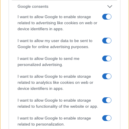
Google consents
I want to allow Google to enable storage
related to advertising like cookies on web or
Zobacz 57 zdjęć
device identifiers in apps.
I want to allow my user data to be sent to
MG już od dawna buduje mocną pozycję na
Google for online advertising purposes.
rynku
I want to allow Google to send me
personalized advertising.
Jeśli mieliście okazję odwiedzić w ostatnich latach
Wielką Brytanię (w tym Londyn), to pewnie byliście
I want to allow Google to enable storage
related to analytics like cookies on web or
zaskoczeni obecnością tej marki na ulicach. MG jest
device identifiers in apps.
bardzo popularne i nie ma w tym niczego dziwnego.
I want to allow Google to enable storage
Spalinowe samochody tej marki zaskoczyły
related to functionality of the website or app.
solidnością i jednocześnie były tanie. To samo tyczy
I want to allow Google to enable storage
się elektryków, które notują dobre wyniki sprzedaży.
related to personalization.