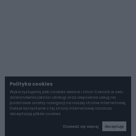
Polityka cookies
Wykorzystujemy pliki cookies własne i stron trzecich w celu
doskonalenia jakości obsługi oraz ulepszenia usług na
podstawie analizy nawigacji na naszej stronie internetowej.
Dalsze korzystanie z tej strony internetowej oznacza
akceptację plików cookies.
Dowiedz się więcej
Akceptuję
autoGALERIA
Mazda wyciąga z grobu CX-3. Nowa generacja już jeździ po drogach