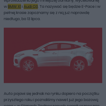
wprowadzeniu jego mniejszej odmiany, wycelowanej
w
BMW X1
i
Audi Q3
. Ta nazywać się będzie E-Pace i w
pełnej krasie zapoznamy się z nią już naprawdę
niedługo, bo 13 lipca.
Auto pojawi się jednak na rynku dopiero na początku
przyszłego roku i poznaliśmy nawet już jego bazową
cenę - w Stanach Zjednoczonych cennik rozpocznie