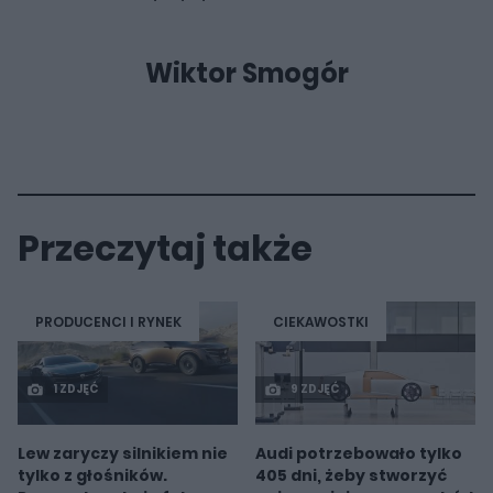
Wiktor Smogór
Przeczytaj także
PRODUCENCI I RYNEK
CIEKAWOSTKI
1 ZDJĘĆ
9 ZDJĘĆ
Lew zaryczy silnikiem nie
Audi potrzebowało tylko
tylko z głośników.
405 dni, żeby stworzyć