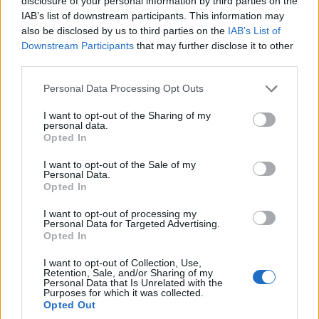
disclosure of your personal information by third parties on the
IAB’s list of downstream participants. This information may
also be disclosed by us to third parties on the
IAB’s List of
Downstream Participants
that may further disclose it to other
third parties.
Please note that this website/app uses one or more Google
Personal Data Processing Opt Outs
services and may gather and store information including but
not limited to your visit or usage behaviour. You may click to
I want to opt-out of the Sharing of my
personal data.
grant or deny consent to Google and its third-party tags to
Opted In
use your data for below specified purposes in below Google
consent section.
I want to opt-out of the Sale of my
Personal Data.
Opted In
I want to opt-out of processing my
Personal Data for Targeted Advertising.
Opted In
I want to opt-out of Collection, Use,
Retention, Sale, and/or Sharing of my
Personal Data that Is Unrelated with the
Purposes for which it was collected.
Opted Out