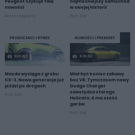
Peugeot szykuje falę
najmocniejszy samochód
nowości
w swojej historii
Marcin Napieraj
Piotr Zajt
PRODUCENCI I RYNEK
NOWOŚCI I PREMIERY
3 ZDJĘĆ
8 ZDJĘĆ
Mazda wyciąga z grobu
Miał być koniec zabawy
CX-3. Nowa generacja już
bez V8. Tymczasem nowy
jeździ po drogach
Dodge Charger
zawstydza starego
Piotr Zajt
Hellcata. A ma sześć
garów
Piotr Zajt