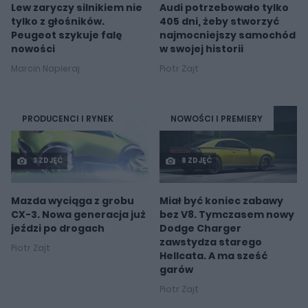
Lew zaryczy silnikiem nie
Audi potrzebowało tylko
tylko z głośników.
405 dni, żeby stworzyć
Peugeot szykuje falę
najmocniejszy samochód
nowości
w swojej historii
Marcin Napieraj
Piotr Zajt
PRODUCENCI I RYNEK
NOWOŚCI I PREMIERY
3 ZDJĘĆ
8 ZDJĘĆ
Mazda wyciąga z grobu
Miał być koniec zabawy
CX-3. Nowa generacja już
bez V8. Tymczasem nowy
jeździ po drogach
Dodge Charger
zawstydza starego
Piotr Zajt
Hellcata. A ma sześć
garów
Piotr Zajt