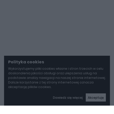
Polityka cookies
Wykorzystujemy pliki cookies własne i stron trzecich w celu
doskonalenia jakości obsługi oraz ulepszenia usług na
podstawie analizy nawigacji na naszej stronie internetowej.
Dalsze korzystanie z tej strony internetowej oznacza
akceptację plików cookies.
Dowiedz się więcej
Akceptuję
autoGALERIA
Mazda wyciąga z grobu CX-3. Nowa generacja już jeździ po drogach