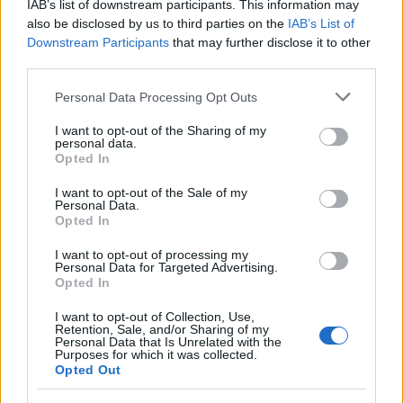
IAB’s list of downstream participants. This information may
also be disclosed by us to third parties on the
IAB’s List of
Downstream Participants
that may further disclose it to other
third parties.
Please note that this website/app uses one or more Google
Personal Data Processing Opt Outs
services and may gather and store information including but
not limited to your visit or usage behaviour. You may click to
I want to opt-out of the Sharing of my
personal data.
grant or deny consent to Google and its third-party tags to
Opted In
use your data for below specified purposes in below Google
consent section.
I want to opt-out of the Sale of my
Personal Data.
Opted In
I want to opt-out of processing my
Personal Data for Targeted Advertising.
Opted In
I want to opt-out of Collection, Use,
Retention, Sale, and/or Sharing of my
Personal Data that Is Unrelated with the
Purposes for which it was collected.
Opted Out