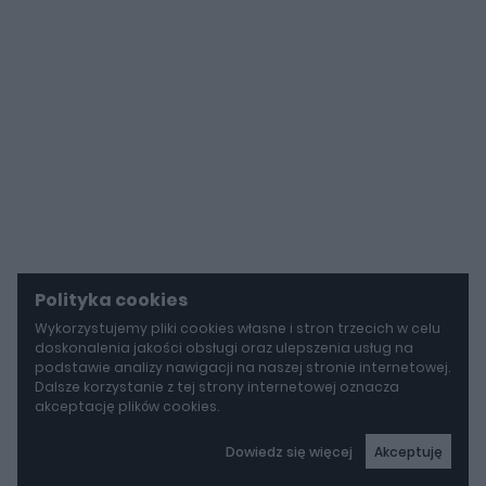
Polityka cookies
Wykorzystujemy pliki cookies własne i stron trzecich w celu
doskonalenia jakości obsługi oraz ulepszenia usług na
podstawie analizy nawigacji na naszej stronie internetowej.
Dalsze korzystanie z tej strony internetowej oznacza
akceptację plików cookies.
Dowiedz się więcej
Akceptuję
autoGALERIA
Tak naprawdę tak miało wyglądać Lamborghini Diablo. Cizeta V16T narodziła się z urażonej dumy