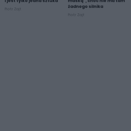
i jest tylko jedna sztuka
maską", choć nie ma tam
żadnego silnika
Piotr Zajt
Piotr Zajt