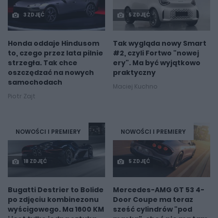
3 ZDJĘĆ
5 ZDJĘĆ
Honda oddaje Hindusom
Tak wygląda nowy Smart
to, czego przez lata pilnie
#2, czyli Fortwo "nowej
strzegła. Tak chce
ery". Ma być wyjątkowo
oszczędzać na nowych
praktyczny
samochodach
Maciej Kuchno
Piotr Zajt
NOWOŚCI I PREMIERY
NOWOŚCI I PREMIERY
18 ZDJĘĆ
5 ZDJĘĆ
Bugatti Destrier to Bolide
Mercedes-AMG GT 53 4-
po zdjęciu kombinezonu
Door Coupe ma teraz
wyścigowego. Ma 1600 KM
sześć cylindrów "pod