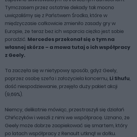
Tymczasem przez ostatnie dekady tak mocno
uwiązaliśmy się z Państwem Środka, które w
międzyczasie całkowicie zmieniło zasady gry w
Europie, że teraz bez ich wsparcia ciężko jest sobie
poradzić.
Mercedes przekonał się o tym na
własnej skórze – a mowa tutaj o ich współpracy
z Geely.
Ta zaczęła się w nietypowy sposób, gdyż Geely,
poprzez osobę szefa i założyciela koncernu,
Li Shufu
,
dość niespodziewanie, przejęło duży pakiet akcji
(9,69%).
Niemcy, delikatnie mówiąc, przestraszyli się działań
Chińczyków i weszli z nimi we współpracę. Uznano, że
Geely może dobrze zaopiekować się smartem, który
po latach współpracy z Renault utknął w dołku.