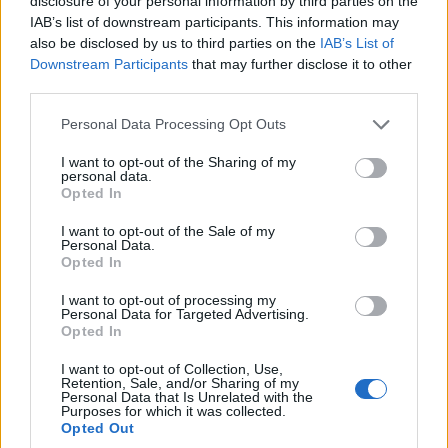
disclosure of your personal information by third parties on the
IAB’s list of downstream participants. This information may
also be disclosed by us to third parties on the
IAB’s List of
Downstream Participants
that may further disclose it to other
third parties.
Please note that this website/app uses one or more Google
Personal Data Processing Opt Outs
services and may gather and store information including but
not limited to your visit or usage behaviour. You may click to
I want to opt-out of the Sharing of my
personal data.
grant or deny consent to Google and its third-party tags to
Opted In
use your data for below specified purposes in below Google
consent section.
I want to opt-out of the Sale of my
Personal Data.
Opted In
I want to opt-out of processing my
Personal Data for Targeted Advertising.
Opted In
I want to opt-out of Collection, Use,
Retention, Sale, and/or Sharing of my
Personal Data that Is Unrelated with the
Purposes for which it was collected.
Opted Out