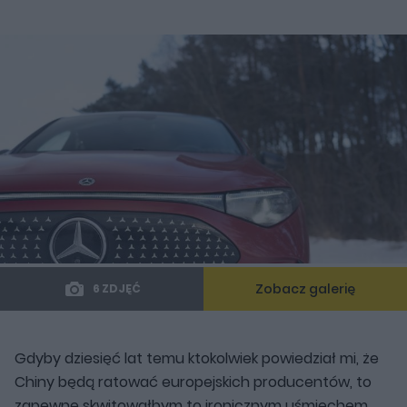
Zobacz galerię
6 ZDJĘĆ
Gdyby dziesięć lat temu ktokolwiek powiedział mi, że
Chiny będą ratować europejskich producentów, to
zapewne skwitowałbym to ironicznym uśmiechem.