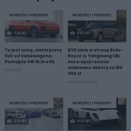
NOWOŚCI I PREMIERY
NOWOŚCI I PREMIERY
3 ZDJĘĆ
9 ZDJĘĆ
To jest nowy, elektryczny
BYD idzie w stronę Rolls-
SUV od Volskwagena.
Royce'a. Yangwang U8L
Poznajcie VW ID.Era 5X
ma w opcji ręcznie
malowane dekory za 150
Piotr Zajt
000 zł
Marcin Napieraj
NOWOŚCI I PREMIERY
NOWOŚCI I PREMIERY
5 ZDJĘĆ
11 ZDJĘĆ