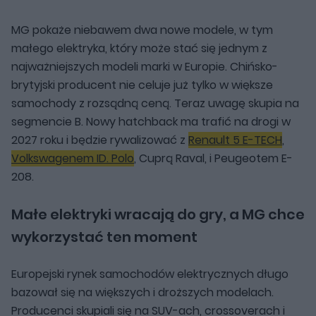
MG pokaże niebawem dwa nowe modele, w tym
małego elektryka, który może stać się jednym z
najważniejszych modeli marki w Europie. Chińsko-
brytyjski producent nie celuje już tylko w większe
samochody z rozsądną ceną. Teraz uwagę skupia na
segmencie B. Nowy hatchback ma trafić na drogi w
2027 roku i będzie rywalizować z
Renault 5 E-TECH
,
Volkswagenem ID. Polo
, Cuprą Raval, i Peugeotem E-
208.
Małe elektryki wracają do gry, a MG chce
wykorzystać ten moment
Europejski rynek samochodów elektrycznych długo
bazował się na większych i droższych modelach.
Producenci skupiali się na SUV-ach, crossoverach i