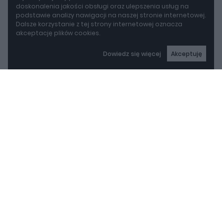
doskonalenia jakości obsługi oraz ulepszenia usług na
podstawie analizy nawigacji na naszej stronie internetowej.
Dalsze korzystanie z tej strony internetowej oznacza
akceptację plików cookies.
Dowiedz się więcej
Akceptuję
autoGALERIA
Mazda wyciąga z grobu CX-3. Nowa generacja już jeździ po drogach
Mazda wyciąga z grobu
CX-3. Nowa generacja
już jeździ po drogach
REKLAMA
Piotr Zajt
Mazda CX-3 wraca. Japończycy oficjalnie
potwierdzili nową generację swojego małego