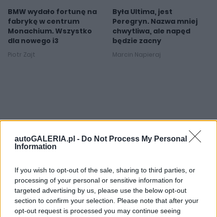
BMW wydało fortunę na
Była Ultima, jest
fabrykę w centrum
Peregryn. Nazwa mniej
Monachium. Wszystko
chwytliwa, ale napęd
dla nowego i3
będzie zacny
Piotr Zajt
Marcin Napieraj
autoGALERIA.pl -
Do Not Process My Personal
Information
If you wish to opt-out of the sale, sharing to third parties, or
processing of your personal or sensitive information for
targeted advertising by us, please use the below opt-out
section to confirm your selection. Please note that after your
opt-out request is processed you may continue seeing