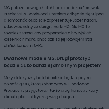
MG pokazę nowego hatchbacka podczas Festiwalu
Prędkości w Goodwood. Premiera odbędzie się 9 lipca,
a samochód osobiście zaprezentuje Jozef Kaban,
odpowiedzialny za design marki MG. Dla MG to
również szansa, aby przypomnieć o brytyjskich
korzeniach marki, choć dziś za jej rozwojem stoi
chiński koncern SAIC.
Dwa nowe modele MG. Drugi prototyp
będzie dużo bardziej ambitnym projektem
Mały elektryczny hatchback nie będzie jedyną
nowością MG, którą zobaczymy w Goodwood.
Producent przygotował także drugi koncept, który
określa jako elektryczną wizję designu.
Na razie nie znamy wyglądu ani danych technicznych