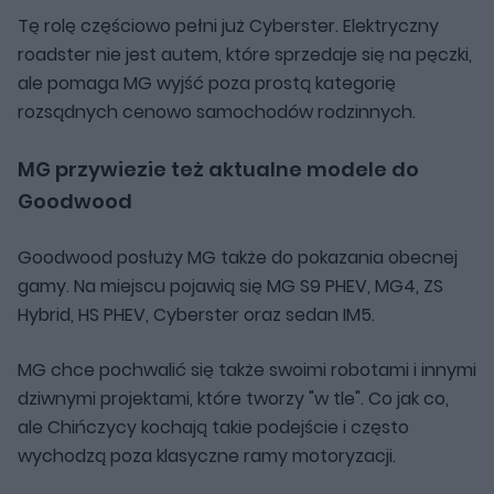
Tę rolę częściowo pełni już Cyberster. Elektryczny
roadster nie jest autem, które sprzedaje się na pęczki,
ale pomaga MG wyjść poza prostą kategorię
rozsądnych cenowo samochodów rodzinnych.
MG przywiezie też aktualne modele do
Goodwood
Goodwood posłuży MG także do pokazania obecnej
gamy. Na miejscu pojawią się MG S9 PHEV, MG4, ZS
Hybrid, HS PHEV, Cyberster oraz sedan IM5.
MG chce pochwalić się także swoimi robotami i innymi
dziwnymi projektami, które tworzy "w tle". Co jak co,
ale Chińczycy kochają takie podejście i często
wychodzą poza klasyczne ramy motoryzacji.