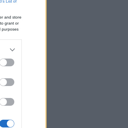
B’s List of
er and store
to grant or
ed purposes