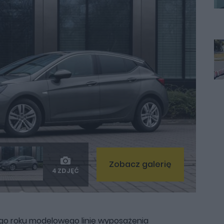
Zobacz galerię
4 ZDJĘĆ
o roku modelowego linię wyposażenia