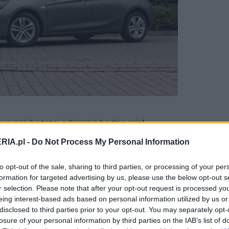
a w najuboższej odmianie będzie miał
medialny z ekranem dotykowym i
RIA.pl -
Do Not Process My Personal Information
e CarPlay i Android Auto
, tempomat,
rownicę ze sterowaniem multimediami.
to opt-out of the sale, sharing to third parties, or processing of your per
in. automatyczna klimatyzacja, obszyta
formation for targeted advertising by us, please use the below opt-out s
rzednie światła LED, oraz brakujące
r selection. Please note that after your opt-out request is processed y
eing interest-based ads based on personal information utilized by us or
a to dokupić foteli AGR, czego bardzo
disclosed to third parties prior to your opt-out. You may separately opt-
losure of your personal information by third parties on the IAB’s list of