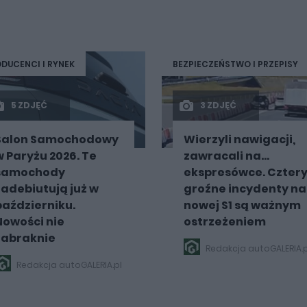
DUCENCI I RYNEK
BEZPIECZEŃSTWO I PRZEPISY
5 ZDJĘĆ
3 ZDJĘĆ
Salon Samochodowy
Wierzyli nawigacji,
w Paryżu 2026. Te
zawracali na...
samochody
ekspresówce. Czter
zadebiutują już w
groźne incydenty na
październiku.
nowej S1 są ważnym
Nowości nie
ostrzeżeniem
zabraknie
Redakcja autoGALERIA.p
Redakcja autoGALERIA.pl