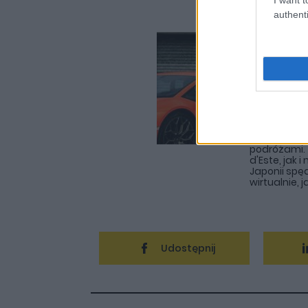
authenti
Marcin
Redaktor p
autoGALERIA
składzie red
dziwnych s
koncie blisk
innych mate
turismo", c
podróżami. 
d'Este, jak 
Japonii sp
wirtualnie, ja
Udostępnij