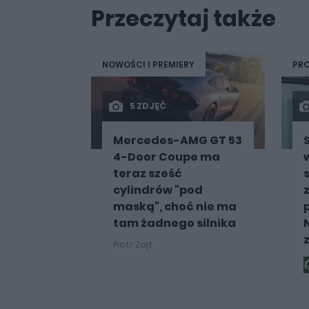
Przeczytaj także
NOWOŚCI I PREMIERY
PRO
5 ZDJĘĆ
Mercedes-AMG GT 53
4-Door Coupe ma
teraz sześć
cylindrów "pod
maską", choć nie ma
tam żadnego silnika
Piotr Zajt