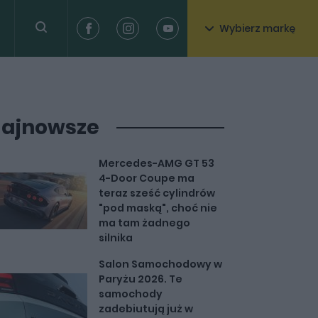
Wybierz markę
ajnowsze
Mercedes-AMG GT 53
4-Door Coupe ma
teraz sześć cylindrów
"pod maską", choć nie
ma tam żadnego
silnika
Salon Samochodowy w
Paryżu 2026. Te
samochody
zadebiutują już w