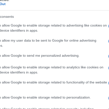
900 zł
66 900 zł
Out
900 zł
69 900 zł
consents
o allow Google to enable storage related to advertising like cookies on
000 zł
77 000 zł
evice identifiers in apps.
o allow my user data to be sent to Google for online advertising
500 zł
73 500 zł
s.
200 zł
75 200 zł
to allow Google to send me personalized advertising.
100 zł
84 100 zł
o allow Google to enable storage related to analytics like cookies on
evice identifiers in apps.
o allow Google to enable storage related to functionality of the website
N
a edition
#opel astra wyposażenie
o allow Google to enable storage related to personalization.
o allow Google to enable storage related to security, including