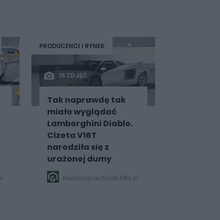
PRODUCENCI I RYNEK
15 ZDJĘĆ
Tak naprawdę tak
miało wyglądać
y
Lamborghini Diablo.
Cizeta V16T
narodziła się z
urażonej dumy
l
Redakcja autoGALERIA.pl