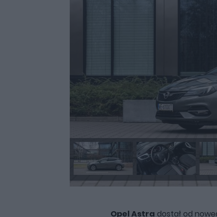
Opel Astra
dostał od noweg