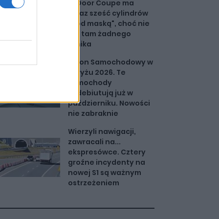
4-Door Coupe ma
teraz sześć cylindrów
"pod maską", choć nie
ma tam żadnego
silnika
Salon Samochodowy w
Paryżu 2026. Te
samochody
zadebiutują już w
październiku. Nowości
nie zabraknie
Wierzyli nawigacji,
zawracali na...
ekspresówce. Cztery
groźne incydenty na
nowej S1 są ważnym
ostrzeżeniem