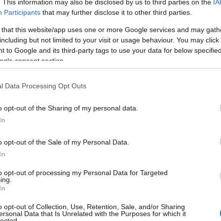
. This information may also be disclosed by us to third parties on the
IA
Participants
that may further disclose it to other third parties.
yna się od 70 900 zł
za samochód z
 that this website/app uses one or more Google services and may gath
Mocniejsza wersja,
taka jaką ostatnio
including but not limited to your visit or usage behaviour. You may click 
stała na 74 900 zł. Ceny
diesla
 to Google and its third-party tags to use your data for below specifi
ogle consent section.
l Data Processing Opt Outs
nnik odmiany Astra
, z ceną
m rabatem. Ceny dotyczą wersji
o opt-out of the Sharing of my personal data.
urer, czyli kombi, jest droższe w
In
 zł.
o opt-out of the Sale of my Personal Data.
In
Opel Astra Astra +
l Astra Astra
to opt-out of processing my Personal Data for Targeted
rabat
ing.
In
900 zł
62 900 zł
o opt-out of Collection, Use, Retention, Sale, and/or Sharing
ersonal Data that Is Unrelated with the Purposes for which it
lected.