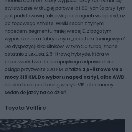
modelu Comfort, który wygląda, jakby zatrzymał się
stylistycznie w drugiej połowie lat 80-ych (a przy tym
jest podstawową taksówką na drogach w Japonii), aż
po topowego Athlete. Wielki sedan z tylnym
napędem, segmentu mniej więcej E, z bogatym
wyposażeniem i fabrycznym „pakietem tuningowym”.
Do dyspozycji kilka silników, w tym 2.0 turbo, znane
ostatnio z Lexusa, 2,5-litrową hybrydę, która w
przeciwieństwie do europejskiego odpowiednika
osiąga przyzwoite 220 KM, a także
3,5-litrowe V6 o
mocy 315 KM. Do wyboru napęd na tył, albo AWD
.
Idealna baza pod tuning w stylu VIP, albo mocny
sedan do jazdy na co dzień.
Toyota Vellfire