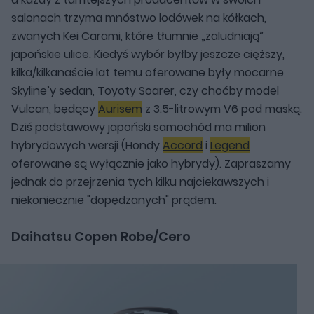
salonach trzyma mnóstwo lodówek na kółkach,
zwanych Kei Carami, które tłumnie „zaludniają”
japońskie ulice. Kiedyś wybór byłby jeszcze cięższy,
kilka/kilkanaście lat temu oferowane były mocarne
Skyline’y sedan, Toyoty Soarer, czy choćby model
Vulcan, będący
Aurisem
z 3.5-litrowym V6 pod maską.
Dziś podstawowy japoński samochód ma milion
hybrydowych wersji (Hondy
Accord
i
Legend
oferowane są wyłącznie jako hybrydy). Zapraszamy
jednak do przejrzenia tych kilku najciekawszych i
niekoniecznie "dopędzanych" prądem.
Daihatsu Copen Robe/Cero