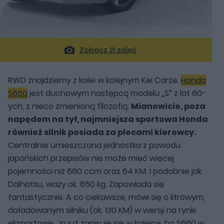
Zobacz 21 zdjęć
RWD znajdziemy z kolei w kolejnym Kei Carze.
Honda
S660
jest duchowym następcą modelu „S” z lat 60-
ych, z nieco zmienioną filozofią.
Mianowicie, poza
napędem na tył, najmniejsza sportowa Honda
również silnik posiada za plecami kierowcy.
Centralnie umieszczona jednostka z powodu
japońskich przepisów nie może mieć więcej
pojemności niż 660 ccm oraz 64 KM. I podobnie jak
Daihatsu, waży ok. 850 kg. Zapowiada się
fantastycznie. A co ciekawsze, mówi się o litrowym,
doładowanym silniku (ok. 130 KM) w wersji na rynki
eksportowe. Ja już zapisuję się w kolejce, bo S660 w