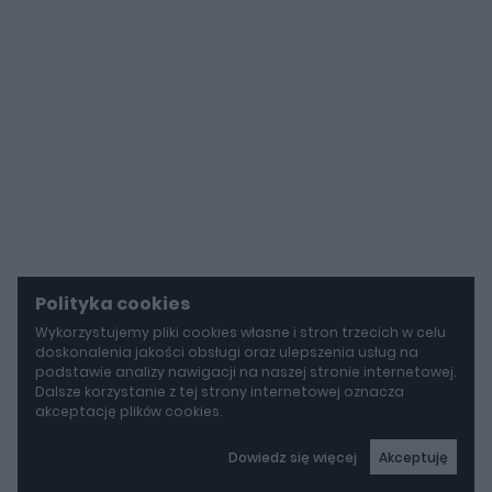
Polityka cookies
Wykorzystujemy pliki cookies własne i stron trzecich w celu
doskonalenia jakości obsługi oraz ulepszenia usług na
podstawie analizy nawigacji na naszej stronie internetowej.
Dalsze korzystanie z tej strony internetowej oznacza
akceptację plików cookies.
Dowiedz się więcej
Akceptuję
autoGALERIA
Mazda wyciąga z grobu CX-3. Nowa generacja już jeździ po drogach