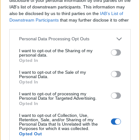
disclosure of your personal information by third parties on the
ma w opcji ręcznie
Monachium. Wszystko
IAB’s list of downstream participants. This information may
malowane dekory za 150
dla nowego i3
also be disclosed by us to third parties on the
IAB’s List of
000 zł
Piotr Zajt
Downstream Participants
that may further disclose it to other
Marcin Napieraj
third parties.
Please note that this website/app uses one or more Google
Personal Data Processing Opt Outs
services and may gather and store information including but
not limited to your visit or usage behaviour. You may click to
I want to opt-out of the Sharing of my
personal data.
grant or deny consent to Google and its third-party tags to
Opted In
use your data for below specified purposes in below Google
consent section.
I want to opt-out of the Sale of my
Personal Data.
Opted In
I want to opt-out of processing my
Personal Data for Targeted Advertising.
Opted In
I want to opt-out of Collection, Use,
Retention, Sale, and/or Sharing of my
Personal Data that Is Unrelated with the
Purposes for which it was collected.
Opted Out