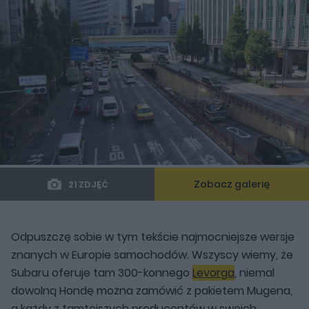
Zobacz galerię
21 ZDJĘĆ
Odpuszczę sobie w tym tekście najmocniejsze wersje
znanych w Europie samochodów. Wszyscy wiemy, że
Subaru oferuje tam 300-konnego
Levorga
, niemal
dowolną Hondę można zamówić z pakietem Mugena,
a każdy z tamtejszych producentów w swoich