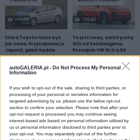
CIEKAWOSTKI
NOWOŚCI I PREMIERY
2 ZDJĘĆ
3 ZDJĘĆ
Stara Toyota może być
To jest nowy, elektryczny
jak nowa. Przynajmniej w
SUV od Volskwagena.
Japonii, gdzie będzie
Poznajcie VW ID.Era 5X
można ją doposażyć o
Piotr Zajt
nowe funkcje
autoGALERIA.pl -
Do Not Process My Personal
Marcin Napieraj
Information
If you wish to opt-out of the sale, sharing to third parties, or
NOWOŚCI I PREMIERY
NOWOŚCI I PREMIERY
processing of your personal or sensitive information for
targeted advertising by us, please use the below opt-out
section to confirm your selection. Please note that after your
9 ZDJĘĆ
5 ZDJĘĆ
opt-out request is processed you may continue seeing
interest-based ads based on personal information utilized by
us or personal information disclosed to third parties prior to
BYD idzie w stronę Rolls-
BMW wydało fortunę na
your opt-out. You may separately opt-out of the further
Royce'a. Yangwang U8L
fabrykę w centrum