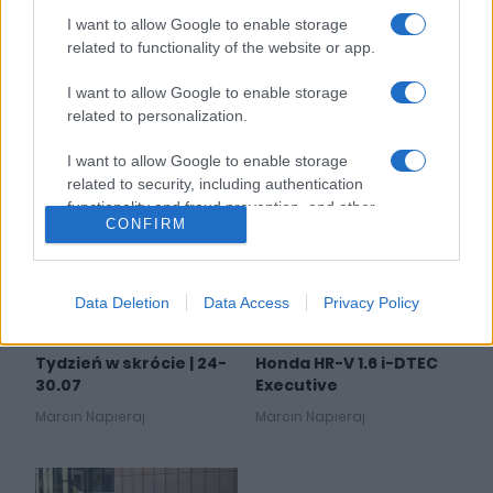
9 ZDJĘĆ
I want to allow Google to enable storage
NOWOŚCI
Pięć samochodów z
related to functionality of the website or app.
japońskiego rynku,
Subaru Forester
których brakuje nam w
zyskuje drobne
I want to allow Google to enable storage
Europie
poprawki w Japonii
related to personalization.
Marcin Napieraj
Krzysztof Grabek
I want to allow Google to enable storage
related to security, including authentication
functionality and fraud prevention, and other
CONFIRM
user protection.
16 ZDJĘĆ
30 ZDJĘĆ
Data Deletion
Data Access
Privacy Policy
NOWOŚCI
TESTY
Tydzień w skrócie | 24-
Honda HR-V 1.6 i-DTEC
30.07
Executive
Marcin Napieraj
Marcin Napieraj