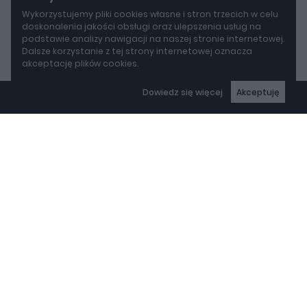
Wykorzystujemy pliki cookies własne i stron trzecich w celu
doskonalenia jakości obsługi oraz ulepszenia usług na
podstawie analizy nawigacji na naszej stronie internetowej.
Dalsze korzystanie z tej strony internetowej oznacza
akceptację plików cookies.
Dowiedz się więcej
Akceptuję
autoGALERIA.pl - niezależny portal motoryzacyjny – nowości i
wiadomości ze świata moto, testy samochodów, opinie o
autach publikowane przez ekspertów z branży
Copyright © 2000-2025 autogaleria.pl
Wszelkie prawa zastrzeżone.
REKLAMA
Projekt:
Realizacja: