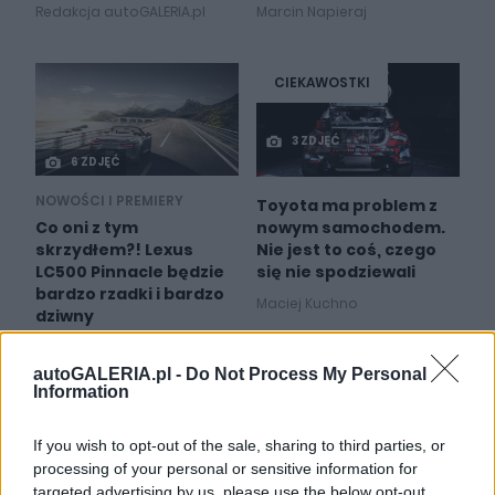
Redakcja autoGALERIA.pl
Marcin Napieraj
CIEKAWOSTKI
3 ZDJĘĆ
6 ZDJĘĆ
NOWOŚCI I PREMIERY
Toyota ma problem z
nowym samochodem.
Co oni z tym
Nie jest to coś, czego
skrzydłem?! Lexus
się nie spodziewali
LC500 Pinnacle będzie
bardzo rzadki i bardzo
Maciej Kuchno
dziwny
Marcin Napieraj
autoGALERIA.pl -
Do Not Process My Personal
Information
If you wish to opt-out of the sale, sharing to third parties, or
processing of your personal or sensitive information for
66
25
targeted advertising by us, please use the below opt-out