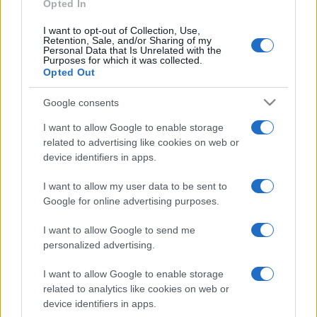
Opted In
Marcin Napieraj
Marcin Napieraj
I want to opt-out of Collection, Use,
Retention, Sale, and/or Sharing of my
Personal Data that Is Unrelated with the
Purposes for which it was collected.
Opted Out
60
Google consents
17 ZDJĘĆ
ZDJĘĆ
I want to allow Google to enable storage
CIEKAWOSTKI
CIEKAWOSTKI
related to advertising like cookies on web or
Strefa wykluczenia
Japonia samochodem,
device identifiers in apps.
wokół Fukushimy to raj
czyli autoGALERIA w
dla pasjonatów
podróży
I want to allow my user data to be sent to
motoryzacji. Zobaczcie
Marcin Napieraj
Google for online advertising purposes.
sami!
Piotr Zajt
I want to allow Google to send me
personalized advertising.
PUBLICYSTYKA
I want to allow Google to enable storage
related to analytics like cookies on web or
device identifiers in apps.
21 ZDJĘĆ