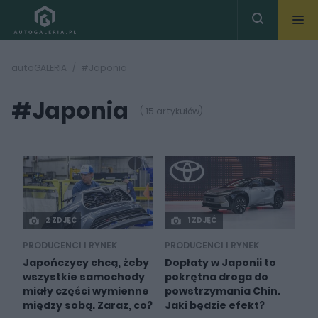
autoGALERIA
#Japonia
#Japonia
( 15 artykułów)
2 ZDJĘĆ
1 ZDJĘĆ
PRODUCENCI I RYNEK
PRODUCENCI I RYNEK
Japończycy chcą, żeby
Dopłaty w Japonii to
wszystkie samochody
pokrętna droga do
miały części wymienne
powstrzymania Chin.
między sobą. Zaraz, co?
Jaki będzie efekt?