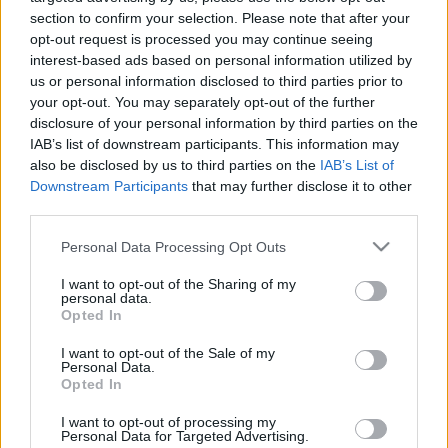
ZDJĘĆ
ZDJĘĆ
section to confirm your selection. Please note that after your
OPINIE
CIEKAWOSTKI
opt-out request is processed you may continue seeing
interest-based ads based on personal information utilized by
Wziąłem udział w
Co słychać w Japonii?
Japfest 2025. To jedno
Sprzedają 3,7 miliona
us or personal information disclosed to third parties prior to
z najlepszych wydarzeń
nowych aut. Obcych
your opt-out. You may separately opt-out of the further
motoryzacyjnych w
marek nie
disclosure of your personal information by third parties on the
Europie
uświadczycie
IAB’s list of downstream participants. This information may
also be disclosed by us to third parties on the
IAB’s List of
Marcin Napieraj
Maciej Kuchno
Downstream Participants
that may further disclose it to other
third parties.
Please note that this website/app uses one or more Google
Personal Data Processing Opt Outs
services and may gather and store information including but
not limited to your visit or usage behaviour. You may click to
I want to opt-out of the Sharing of my
personal data.
grant or deny consent to Google and its third-party tags to
10 ZDJĘĆ
21 ZDJĘĆ
Opted In
use your data for below specified purposes in below Google
PRODUCENCI I RYNEK
PUBLICYSTYKA
consent section.
I want to opt-out of the Sale of my
Japońskie paragony
Infrastruktura nie musi
Personal Data.
Opted In
grozy? Nie w przypadku
być najważniejsza.
samochodów. Tu
Czasem wystarczy
I want to opt-out of processing my
naprawdę jest
szacunek dla innych
Personal Data for Targeted Advertising.
zaskakująco tanio