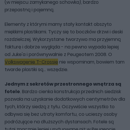
(w miejscu zamykanego schowka), bardzo
przepastną i pojemną.
Elementy z którymi mamy stały kontakt obszyto
miękkimi plastikami. Tyczy się to boczków drzwi i deski
rozdzielczej. Wykorzystane tworzywo ma przyjemną
fakturę i dobrze wygląda - na pewno wypada lepiej
od Juke'a i porównywalnie z Peugeotem 2008. O
Volkswagenie T-Crossie
nie wspominam, bowiem tam
twarde plastiki są... wszędzie.
Jednym z sekretów przestronnego wnętrza są
fotele
. Bardzo cienka konstrukcja przednich siedzisk
pozwala na uzyskanie dodatkowych centymetrów dla
tych, którzy siedzą z tyłu. Oczywiście wszystko to
odbywa się bez utraty komfortu, co ucieszy osoby
podróżujące na dłuższych dystansach. Fotele są
tutaj znacznie lepiej usytuowane niż w Peugeocie