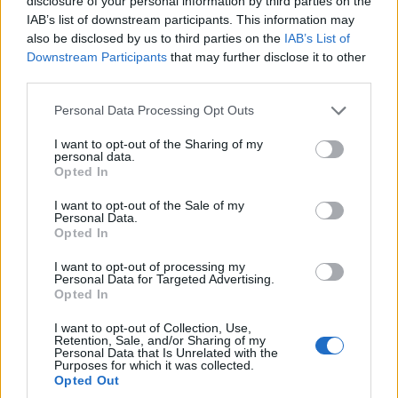
ZEN i INTENS znajdziecie poniżej.
disclosure of your personal information by third parties on the
IAB’s list of downstream participants. This information may
also be disclosed by us to third parties on the
IAB’s List of
Downstream Participants
that may further disclose it to other
third parties.
Please note that this website/app uses one or more Google
Personal Data Processing Opt Outs
services and may gather and store information including but
not limited to your visit or usage behaviour. You may click to
I want to opt-out of the Sharing of my
personal data.
grant or deny consent to Google and its third-party tags to
Opted In
use your data for below specified purposes in below Google
consent section.
I want to opt-out of the Sale of my
Personal Data.
Zobacz 37 zdjęć
Opted In
I want to opt-out of processing my
Personal Data for Targeted Advertising.
Opted In
I want to opt-out of Collection, Use,
Retention, Sale, and/or Sharing of my
Personal Data that Is Unrelated with the
Purposes for which it was collected.
Opted Out