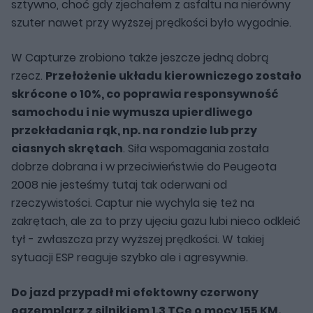
sztywno, choć gdy zjechałem z asfaltu na nierówny
szuter nawet przy wyższej prędkości było wygodnie.
W Capturze zrobiono także jeszcze jedną dobrą
rzecz.
Przełożenie układu kierowniczego zostało
skrócone o 10%, co poprawia responsywność
samochodu i nie wymusza upierdliwego
przekładania rąk, np. na rondzie lub przy
ciasnych skrętach
. Siła wspomagania została
dobrze dobrana i w przeciwieństwie do Peugeota
2008 nie jesteśmy tutaj tak oderwani od
rzeczywistości. Captur nie wychyla się też na
zakrętach, ale za to przy ujęciu gazu lubi nieco odkleić
tył - zwłaszcza przy wyższej prędkości. W takiej
sytuacji ESP reaguje szybko ale i agresywnie.
Do jazd przypadł mi efektowny czerwony
egzemplarz z silnikiem 1.3 TCe o mocy 155 KM.