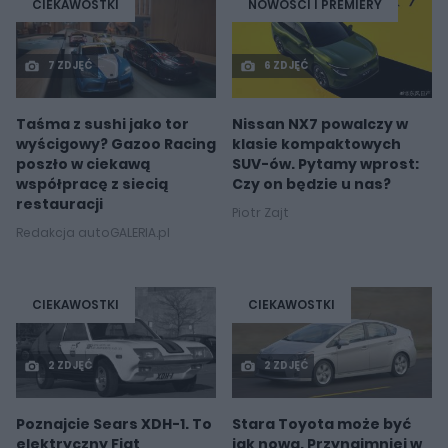
CIEKAWOSTKI
NOWOŚCI I PREMIERY
7 ZDJĘĆ
6 ZDJĘĆ
Taśma z sushi jako tor
Nissan NX7 powalczy w
wyścigowy? Gazoo Racing
klasie kompaktowych
poszło w ciekawą
SUV-ów. Pytamy wprost:
współpracę z siecią
Czy on będzie u nas?
restauracji
Piotr Zajt
Redakcja autoGALERIA.pl
CIEKAWOSTKI
CIEKAWOSTKI
2 ZDJĘĆ
2 ZDJĘĆ
Poznajcie Sears XDH-1. To
Stara Toyota może być
elektryczny Fiat
jak nowa. Przynajmniej w