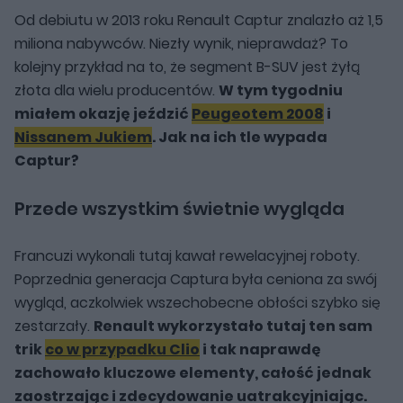
Od debiutu w 2013 roku Renault Captur znalazło aż 1,5
miliona nabywców. Niezły wynik, nieprawdaż? To
kolejny przykład na to, że segment B-SUV jest żyłą
złota dla wielu producentów.
W tym tygodniu
miałem okazję jeździć
Peugeotem 2008
i
Nissanem Jukiem
. Jak na ich tle wypada
Captur?
Przede wszystkim świetnie wygląda
Francuzi wykonali tutaj kawał rewelacyjnej roboty.
Poprzednia generacja Captura była ceniona za swój
wygląd, aczkolwiek wszechobecne obłości szybko się
zestarzały.
Renault wykorzystało tutaj ten sam
trik
co w przypadku Clio
i tak naprawdę
zachowało kluczowe elementy, całość jednak
zaostrzając i zdecydowanie uatrakcyjniając.