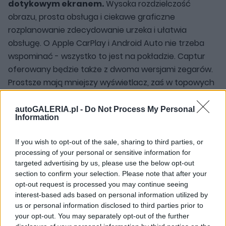
dotykowym ekranem.
Wysoka rozdzielczość
obrazu, prosta obsługa i ciekawe graficzne
rozplanowanie zdecydowanie urzeka i ułatwia
obsługę. O Apple CarPlay i Android Auto nie trzeba
wspominać - wszystko to jest na pokładzie. Captur
oferowany będzie także z dwoma wersjami zegarów.
Prostsze mają mniejszy wyświetlacz, zaś w topowych
ekran zajmuje całą przestrzeń "budki" za kierownicą.
Te drugie można indywidualizować na wiele sposób,
autoGALERIA.pl -
Do Not Process My Personal
Information
co ucieszy fanów nowych technologii.
If you wish to opt-out of the sale, sharing to third parties, or
Od 66 900 zł
processing of your personal or sensitive information for
targeted advertising by us, please use the below opt-out
section to confirm your selection. Please note that after your
Renault Captur właśnie dzisiaj
zyskało
opt-out request is processed you may continue seeing
kompletny cennik
, który otwiera kwota 66 900
interest-based ads based on personal information utilized by
zł.
Za te pieniądze dostaniemy wersję ZEN z silnikiem
us or personal information disclosed to third parties prior to
1.0 TCe 100 KM. Szczegółową specyfikację dla wersji
your opt-out. You may separately opt-out of the further