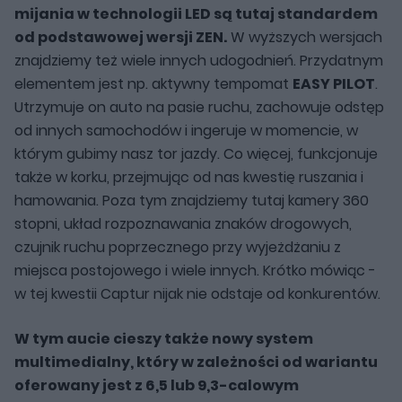
mijania w technologii LED są tutaj standardem
od podstawowej wersji ZEN.
W wyższych wersjach
znajdziemy też wiele innych udogodnień. Przydatnym
elementem jest np. aktywny tempomat
EASY PILOT
.
Utrzymuje on auto na pasie ruchu, zachowuje odstęp
od innych samochodów i ingeruje w momencie, w
którym gubimy nasz tor jazdy. Co więcej, funkcjonuje
także w korku, przejmując od nas kwestię ruszania i
hamowania. Poza tym znajdziemy tutaj kamery 360
stopni, układ rozpoznawania znaków drogowych,
czujnik ruchu poprzecznego przy wyjeżdżaniu z
miejsca postojowego i wiele innych. Krótko mówiąc -
w tej kwestii Captur nijak nie odstaje od konkurentów.
W tym aucie cieszy także nowy system
multimedialny, który w zależności od wariantu
oferowany jest z 6,5 lub 9,3-calowym