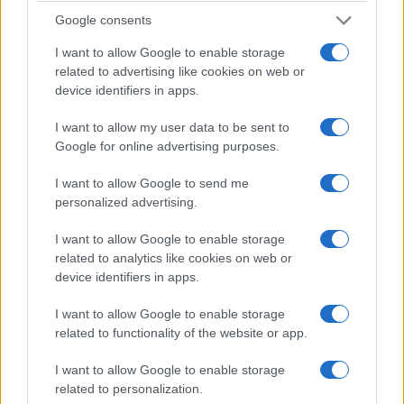
Google consents
Zobacz 37 zdjęć
I want to allow Google to enable storage
related to advertising like cookies on web or
device identifiers in apps.
Warto dodać, że Renault Captur zyska oferowane
jest w fabryczną instalacją LPG. W przyszłym roku
I want to allow my user data to be sent to
ofertę wzbogaci z kolei wersja plug-in hybrid, która
Google for online advertising purposes.
ma wyróżniać się unikalnym sposobem pracy, gdzie
I want to allow Google to send me
silnik benzynowy pełni rolę generatora, a nie głównej
personalized advertising.
jednostki napędowej.
I want to allow Google to enable storage
related to analytics like cookies on web or
device identifiers in apps.
I want to allow Google to enable storage
related to functionality of the website or app.
I want to allow Google to enable storage
related to personalization.