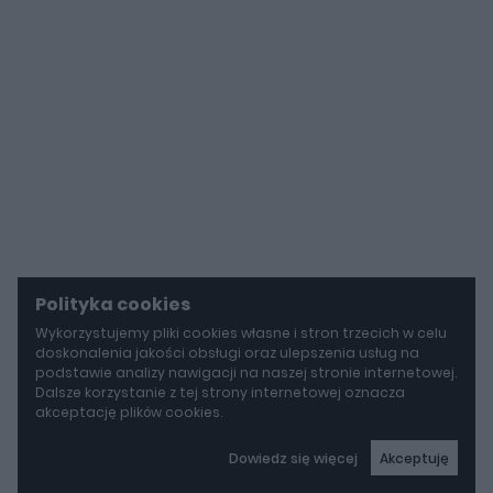
Polityka cookies
Wykorzystujemy pliki cookies własne i stron trzecich w celu
doskonalenia jakości obsługi oraz ulepszenia usług na
podstawie analizy nawigacji na naszej stronie internetowej.
Dalsze korzystanie z tej strony internetowej oznacza
akceptację plików cookies.
Dowiedz się więcej
Akceptuję
autoGALERIA
BYD idzie w stronę Rolls-Royce'a. Yangwang U8L ma w opcji ręcznie malowane dekory za 150 000 zł