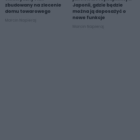
zbudowany na zlecenie
Japonii, gdzie będzie
domu towarowego
można ją doposażyć o
nowe funkcje
Marcin Napieraj
Marcin Napieraj