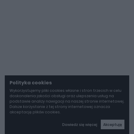
Polityka cookies
Wykorzystujemy pliki cookies własne i stron trzecich w celu
doskonalenia jakości obsługi oraz ulepszenia usług na
podstawie analizy nawigacji na naszej stronie internetowej.
Dalsze korzystanie z tej strony internetowej oznacza
akceptację plików cookies.
Dowiedz się więcej
Akceptuję
autoGALERIA
BYD idzie w stronę Rolls-Royce'a. Yangwang U8L ma w opcji ręcznie malowane dekory za 150 000 zł