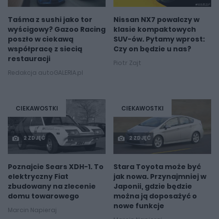
Taśma z sushi jako tor
Nissan NX7 powalczy w
wyścigowy? Gazoo Racing
klasie kompaktowych
poszło w ciekawą
SUV-ów. Pytamy wprost:
współpracę z siecią
Czy on będzie u nas?
restauracji
Piotr Zajt
Redakcja autoGALERIA.pl
CIEKAWOSTKI
CIEKAWOSTKI
2 ZDJĘĆ
2 ZDJĘĆ
Poznajcie Sears XDH-1. To
Stara Toyota może być
elektryczny Fiat
jak nowa. Przynajmniej w
zbudowany na zlecenie
Japonii, gdzie będzie
domu towarowego
można ją doposażyć o
nowe funkcje
Marcin Napieraj