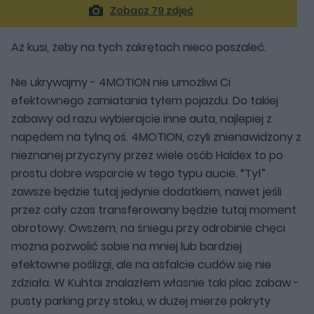
Zobacz 79 zdjęć
Aż kusi, żeby na tych zakrętach nieco poszaleć.
Nie ukrywajmy - 4MOTION nie umożliwi Ci
efektownego zamiatania tyłem pojazdu. Do takiej
zabawy od razu wybierajcie inne auta, najlepiej z
napędem na tylną oś. 4MOTION, czyli znienawidzony z
nieznanej przyczyny przez wiele osób Haldex to po
prostu dobre wsparcie w tego typu aucie. “Tył”
zawsze będzie tutaj jedynie dodatkiem, nawet jeśli
przez cały czas transferowany będzie tutaj moment
obrotowy. Owszem, na śniegu przy odrobinie chęci
można pozwolić sobie na mniej lub bardziej
efektowne poślizgi, ale na asfalcie cudów się nie
zdziała. W Kuhtai znalazłem własnie taki plac zabaw -
pusty parking przy stoku, w dużej mierze pokryty