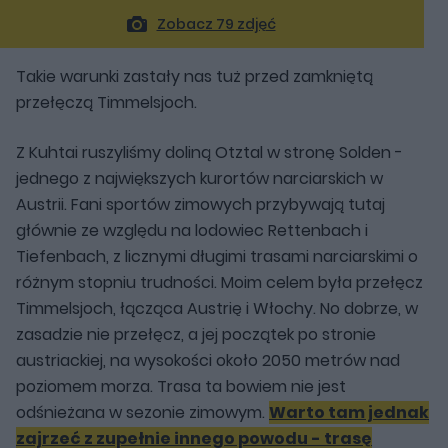
Zobacz 79 zdjęć
Takie warunki zastały nas tuż przed zamkniętą
przełęczą Timmelsjoch.
Z Kuhtai ruszyliśmy doliną Otztal w stronę Solden -
jednego z największych kurortów narciarskich w
Austrii. Fani sportów zimowych przybywają tutaj
głównie ze względu na lodowiec Rettenbach i
Tiefenbach, z licznymi długimi trasami narciarskimi o
różnym stopniu trudności. Moim celem była przełęcz
Timmelsjoch, łącząca Austrię i Włochy. No dobrze, w
zasadzie nie przełęcz, a jej początek po stronie
austriackiej, na wysokości około 2050 metrów nad
poziomem morza. Trasa ta bowiem nie jest
odśnieżana w sezonie zimowym.
Warto tam jednak
zajrzeć z zupełnie innego powodu - trasę