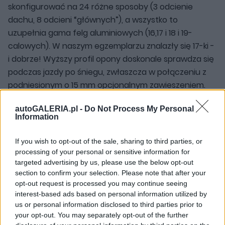
skonfigurować na 24 różne sposoby (3 odcienie
dachu, 8 odcieni “głównych”), a wszystko to
uzupełnia gama felg aluminiowych (16,17 i 18 i 19-
calowych). W naszym egzemplarzu znalazły się 17-ki -
i dobrze! Wyższy profil opony doskonale sprawdza się
podczas jazdy po śniegu, zwłaszcza w połączeniu z
podniesionym o 15 mm opcjonalnym zawieszeniem.
autoGALERIA.pl -
Do Not Process My Personal
Information
If you wish to opt-out of the sale, sharing to third parties, or
processing of your personal or sensitive information for
targeted advertising by us, please use the below opt-out
section to confirm your selection. Please note that after your
opt-out request is processed you may continue seeing
interest-based ads based on personal information utilized by
us or personal information disclosed to third parties prior to
your opt-out. You may separately opt-out of the further