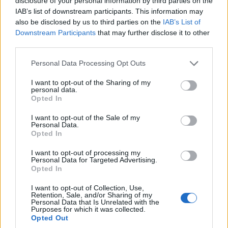
disclosure of your personal information by third parties on the
IAB’s list of downstream participants. This information may
also be disclosed by us to third parties on the
IAB’s List of
Downstream Participants
that may further disclose it to other
Zobacz 79 zdjęć
third parties.
Please note that this website/app uses one or more Google
Personal Data Processing Opt Outs
Wiraże na drodze do Garmisch-Partenkirchen.
services and may gather and store information including but
not limited to your visit or usage behaviour. You may click to
I want to opt-out of the Sharing of my
personal data.
T-Roc to dobre auto, ale jest w nim jedna rzecz, której
grant or deny consent to Google and its third-party tags to
Opted In
use your data for below specified purposes in below Google
niestety nie jestem w stanie przetrawić - wnętrze.
consent section.
I want to opt-out of the Sale of my
Narysowano je w przyjemny sposób, zaś możliwość
Personal Data.
rozjaśnienia dzięki kolorowym wstawkom to miły gest
Opted In
w stronę młodszej klienteli.
Tylko dlaczego
I want to opt-out of processing my
wszystkie elementy wykonano z twardego
Personal Data for Targeted Advertising.
Opted In
plastiku?!
Miękkich materiałów jest tutaj jak na
lekarstwo - znajdziemy je w postaci podłokietników w
I want to opt-out of Collection, Use,
Retention, Sale, and/or Sharing of my
drzwiach i foteli. Dodatkowo ilość miejsca na tylnej
Personal Data that Is Unrelated with the
Purposes for which it was collected.
kanapie nie zachwyca - jest go nieco mniej niż w
Opted Out
Golfie. Warto jednak zwrócić uwagę na fakt, że T-Roc