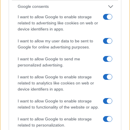
nie jest typowym przedstawicielem segmentu C.
Google consents
Podobnie jak Hyundai Kona “stoi w rozkroku” pomiędzy
I want to allow Google to enable storage
segmentem B i C.
related to advertising like cookies on web or
device identifiers in apps.
I want to allow my user data to be sent to
Google for online advertising purposes.
I want to allow Google to send me
personalized advertising.
I want to allow Google to enable storage
related to analytics like cookies on web or
device identifiers in apps.
I want to allow Google to enable storage
related to functionality of the website or app.
I want to allow Google to enable storage
related to personalization.
Zobacz 79 zdjęć