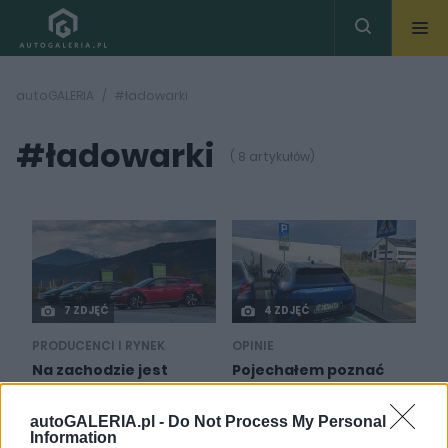
autoGALERIA
#ładowarki
#ładowarki
( 8 artykułów)
7 ZDJĘĆ
4 ZDJĘĆ
PRODUCENCI I RYNEK
OPINIE
Na zachodzie jest
Pojechałem poznać
lepiej? Niekoniecznie.
samozwańczego
ADAC krytykuje sieć
kierownika ładowarki i
autoGALERIA.pl -
Do Not Process My Personal
ładowania w
popatrzeć na kolejkę.
Information