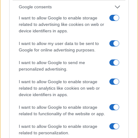
publicznej. A co za tym idzie, zarówno planowanie jak i
Google consents
czas, jaki trzeba poświęcić na tę czynność w ogóle
I want to allow Google to enable storage
nie miałyby znaczenia…
related to advertising like cookies on web or
device identifiers in apps.
Koszty ładowania samochodu
I want to allow my user data to be sent to
elektrycznego - podsumowanie
Google for online advertising purposes.
Stało się. Przy obecnych cenach paliwa zakup
I want to allow Google to send me
personalized advertising.
samochodu elektrycznego zaczyna się wręcz
opłacać.
Auta te przestały być manifestem
I want to allow Google to enable storage
ekologiczności właściciela, a stają się
related to analytics like cookies on web or
pełnoprawną alternatywą dla wersji
device identifiers in apps.
spalinowych
. Możliwe, że dla planety to dobre. Ale
I want to allow Google to enable storage
nie mi to rozstrzygać.
related to functionality of the website or app.
W momencie, gdy czytacie ten materiał,
I want to allow Google to enable storage
related to personalization.
przygotowuję jego uzupełnienie, czyli podobne