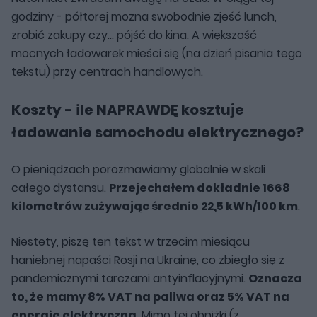
godziny - półtorej można swobodnie zjeść lunch,
zrobić zakupy czy… pójść do kina. A większość
mocnych ładowarek mieści się (na dzień pisania tego
tekstu) przy centrach handlowych.
Koszty - ile NAPRAWDĘ kosztuje
ładowanie samochodu elektrycznego?
O pieniądzach porozmawiamy globalnie w skali
całego dystansu.
Przejechałem dokładnie 1668
kilometrów zużywając średnio 22,5 kWh/100 km
.
Niestety, piszę ten tekst w trzecim miesiącu
haniebnej napaści Rosji na Ukrainę, co zbiegło się z
pandemicznymi tarczami antyinflacyjnymi.
Oznacza
to, że mamy 8% VAT na paliwa oraz 5% VAT na
energię elektryczną
. Mimo tej obniżki (z