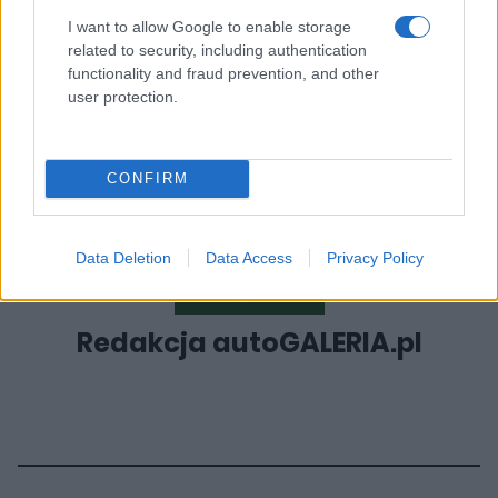
wyliczenia dla okresu wiosenno - letniego.
I want to allow Google to enable storage
related to security, including authentication
functionality and fraud prevention, and other
user protection.
CONFIRM
Data Deletion
Data Access
Privacy Policy
Redakcja autoGALERIA.pl