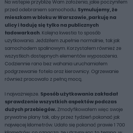
Na wstępie przybliżę Wam założenia, jakie poczyniłem
przed odebraniem samochodu.
Symulujemy, że
mieszkam w bloku w Warszawie, parkuję na
ulicy i ładuję się tylko na publicznych
ładowarkach
. Kolejna kwestia to sposób
użytkowania. Jeździłem zupełnie normalnie, tak jak
samochodem spalinowym. Korzystałem również ze
wszystkich dostępnych elementów wyposażenia.
Codziennie rano bez wahania uruchamiałem
podgrzewanie fotela oraz kierownicy. Ogrzewanie
również pracowało z pełną mocą.
I najważniejsze.
Sposób użytkowania zakładał
sprawdzenie wszystkich aspektów podczas
dużych przebiegów.
Zmodyfikowałem więc swoje
prywatne plany tak, aby przez tydzień pokonać jak
najwięcej kilometrów. Udało się pokonać prawie 1 700
kilometrów, co oznacza, że utrzymując to tempo, w