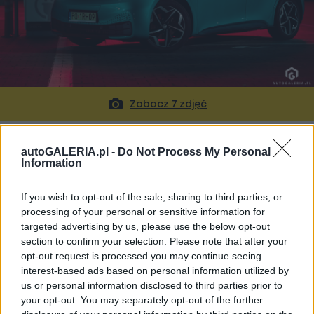
Zobacz 7 zdjęć
Pozostaje różnica w cenie między
autoGALERIA.pl -
Do Not Process My Personal
wspomnianymi samochodami. Teoretycznie
Information
wynosi aż 50 tysięcy złotych (brutto)
. Realnie
If you wish to opt-out of the sale, sharing to third parties, or
maleje do około 30 tysięcy, z uwagi na dopłaty
processing of your personal or sensitive information for
rządowe do zakupu pojazdu elektrycznego. Różnica
targeted advertising by us, please use the below opt-out
tylko w kosztach paliwa i prądu zwróci się po około 85
section to confirm your selection. Please note that after your
tysiącach kilometrów. Realnie zapewne szybciej,
opt-out request is processed you may continue seeing
interest-based ads based on personal information utilized by
ponieważ koszty serwisowania aut elektrycznych są
us or personal information disclosed to third parties prior to
niższe, a różnica w eksploatacji wiosną i jesienią
your opt-out. You may separately opt-out of the further
zwiększy się.