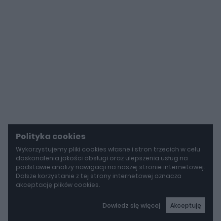
Polityka cookies
Wykorzystujemy pliki cookies własne i stron trzecich w celu
doskonalenia jakości obsługi oraz ulepszenia usług na
podstawie analizy nawigacji na naszej stronie internetowej.
Dalsze korzystanie z tej strony internetowej oznacza
akceptację plików cookies.
Dowiedz się więcej
Akceptuję
autoGALERIA
BYD idzie w stronę Rolls-Royce'a. Yangwang U8L ma w opcji ręcznie malowane dekory za 150 000 zł