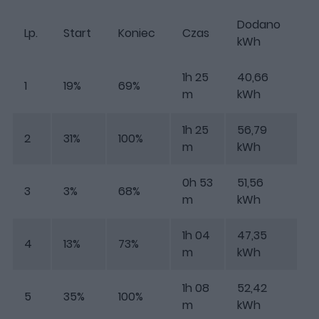
Dodano
Lp.
Start
Koniec
Czas
kWh
1h 25
40,66
1
19%
69%
m
kWh
1h 25
56,79
2
31%
100%
m
kWh
0h 53
51,56
3
3%
68%
m
kWh
1h 04
47,35
4
13%
73%
m
kWh
1h 08
52,42
5
35%
100%
m
kWh