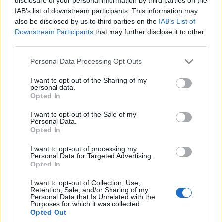
disclosure of your personal information by third parties on the
IAB’s list of downstream participants. This information may
Jedna kluczowa kwestia, której nie można
also be disclosed by us to third parties on the
IAB’s List of
Downstream Participants
that may further disclose it to other
pominąć
third parties.
Please note that this website/app uses one or more Google
I jeszcze jeden „drobiazg” dla osób, które mają
Personal Data Processing Opt Outs
services and may gather and store information including but
możliwość ładowania samochodu w nocy w domu.
not limited to your visit or usage behaviour. You may click to
I want to opt-out of the Sharing of my
Obecnie w
taryfie nocnej
jedna
personal data.
grant or deny consent to Google and its third-party tags to
Opted In
kilowatogodzina kosztuje raptem 42 grosze (z
use your data for below specified purposes in below Google
consent section.
opłata przesyłową)
. Oznacza to, że w takim
I want to opt-out of the Sale of my
Personal Data.
przypadku koszt przejechania stu kilometrów
Opted In
samochodem elektrycznym wynosi zaledwie 9
I want to opt-out of processing my
złotych. Słownie DZIEWIĘĆ ZŁOTYCH. Po jakim czasie
Personal Data for Targeted Advertising.
Opted In
zatem auto elektryczne się zwróci?
Po mniej więcej
60 000 kilometrów
.
I want to opt-out of Collection, Use,
Retention, Sale, and/or Sharing of my
Personal Data that Is Unrelated with the
Co więcej, ładując elektryka codziennie w nocy (w
Purposes for which it was collected.
Opted Out
domu), nie musiałbym ani razu korzystać z ładowarki