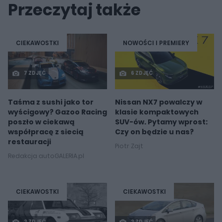
Przeczytaj także
CIEKAWOSTKI
NOWOŚCI I PREMIERY
7 ZDJĘĆ
6 ZDJĘĆ
Taśma z sushi jako tor
Nissan NX7 powalczy w
wyścigowy? Gazoo Racing
klasie kompaktowych
poszło w ciekawą
SUV-ów. Pytamy wprost:
współpracę z siecią
Czy on będzie u nas?
restauracji
Piotr Zajt
Redakcja autoGALERIA.pl
CIEKAWOSTKI
CIEKAWOSTKI
2 ZDJĘĆ
2 ZDJĘĆ