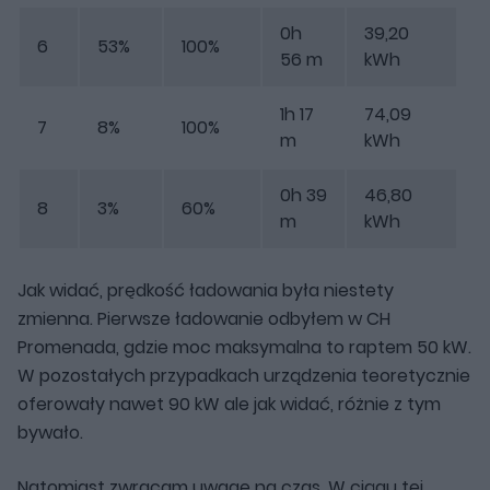
0h
39,20
6
53%
100%
56 m
kWh
1h 17
74,09
7
8%
100%
m
kWh
0h 39
46,80
8
3%
60%
m
kWh
Jak widać, prędkość ładowania była niestety
zmienna. Pierwsze ładowanie odbyłem w CH
Promenada, gdzie moc maksymalna to raptem 50 kW.
W pozostałych przypadkach urządzenia teoretycznie
oferowały nawet 90 kW ale jak widać, różnie z tym
bywało.
Natomiast zwracam uwagę na czas. W ciągu tej