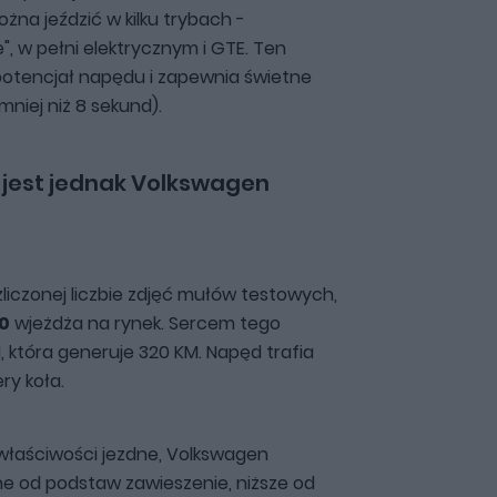
a jeździć w kilku trybach -
 w pełni elektrycznym i GTE. Ten
potencjał napędu i zapewnia świetne
 mniej niż 8 sekund).
 jest jednak Volkswagen
zliczonej liczbie zdjęć mułów testowych,
0
wjeżdża na rynek. Sercem tego
I, która generuje 320 KM. Napęd trafia
ry koła.
łaściwości jezdne, Volkswagen
e od podstaw zawieszenie, niższe od