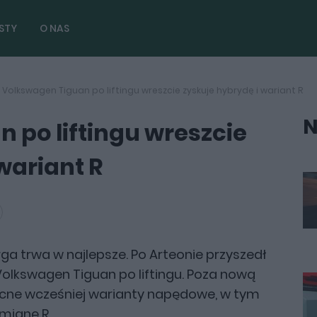
STY
O NAS
Volkswagen Tiguan po liftingu wreszcie zyskuje hybrydę i wariant R
N
 po liftingu wreszcie
wariant R
ga trwa w najlepsze. Po Arteonie przyszedł
olkswagen Tiguan po liftingu. Poza nową
becne wcześniej warianty napędowe, w tym
mianę R.