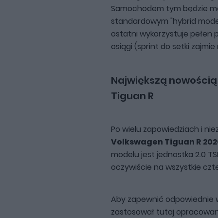
Samochodem tym będzie możn
standardowym "hybrid mode",
ostatni wykorzystuje pełen 
osiągi (sprint do setki zajmie
Największą nowością
Tiguan R
Po wielu zapowiedziach i nie
Volkswagen Tiguan R
202
modelu jest jednostka 2.0 TS
oczywiście na wszystkie czte
Aby zapewnić odpowiednie w
zastosował tutaj opracowan