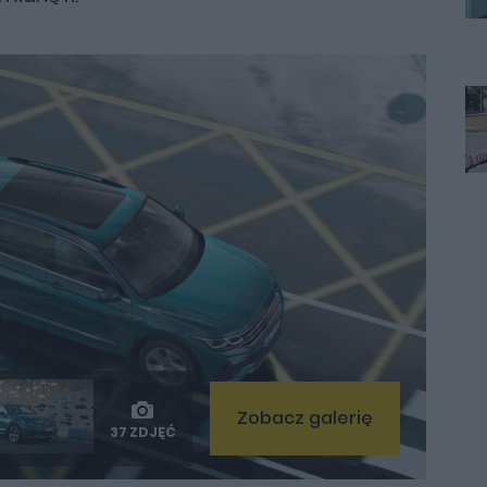
Zobacz galerię
37 ZDJĘĆ