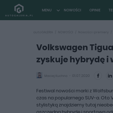
MENU
NOWOŚCI
OPINIE
TE
autoGALERIA
NOWOŚCI
Nowości i premiery
Volkswagen Tiguan
zyskuje hybrydę i 
01.07.2020
Maciej Kuchno
Festiwal nowości marki z Wolfsbur
czas na popularnego SUV-a. Oto V
stylistyką znajdziemy tutaj nieo
oszczędną hybrydę i sportową od