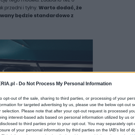
 przedni i tylny.
Warto dodać, że
owany będzie standardowo z
RIA.pl -
Do Not Process My Personal Information
to opt-out of the sale, sharing to third parties, or processing of your per
formation for targeted advertising by us, please use the below opt-out s
r selection. Please note that after your opt-out request is processed y
eing interest-based ads based on personal information utilized by us or
disclosed to third parties prior to your opt-out. You may separately opt-
Zobacz 37 zdjęć
losure of your personal information by third parties on the IAB’s list of