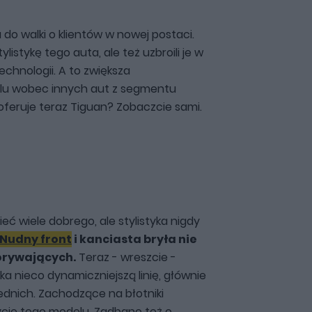
o walki o klientów w nowej postaci.
ylistykę tego auta, ale też uzbroili je w
chnologii. A to zwiększa
lu wobec innych aut z segmentu
eruje teraz Tiguan? Zobaczcie sami.
ć wiele dobrego, ale stylistyka nigdy
Nudny front
i kanciasta bryła nie
orywających.
Teraz - wreszcie -
a nieco dynamiczniejszą linię, głównie
dnich. Zachodzące na błotniki
cję tego modelu. Zadbano też o