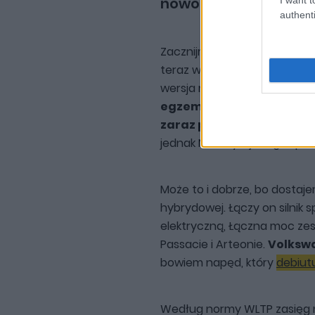
nowości pod maską
authenti
Zacznijmy od czegoś dla fan
teraz wyczekiwany wariant 
wersja miała zadebiutować 
egzemplarze modelu GTE
zaraz po wdrożeniu aktua
jednak Niemcy z jakiegoś po
Może to i dobrze, bo dostaje
hybrydowej. Łączy on silnik s
elektryczną, Łączna moc zest
Passacie i Arteonie.
Volksw
bowiem napęd, który
debiutu
Według normy WLTP zasięg na