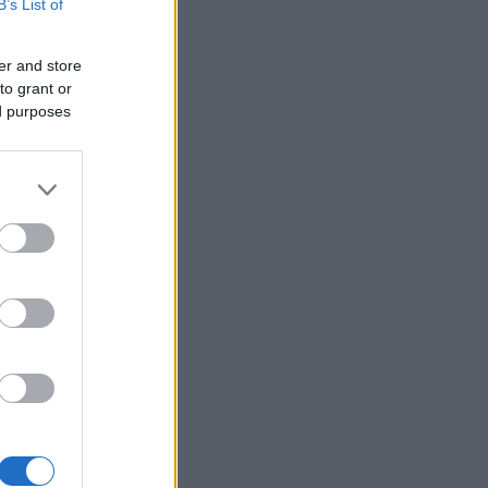
B’s List of
er and store
to grant or
ed purposes