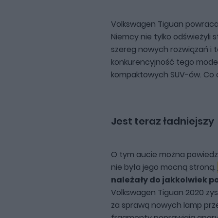
Volkswagen Tiguan powraca d
Niemcy nie tylko odświeżyli st
szereg nowych rozwiązań i te
konkurencyjność tego mode
kompaktowych SUV-ów. Co of
Volkswagen Tiguan 2020.
Jest teraz ładniejszy
O tym aucie można powiedzie
nie była jego mocną stroną.
należały do jakkolwiek p
Volkswagen Tiguan 2020 zysk
za sprawą nowych lamp prze
fragmenty poprawiają apary