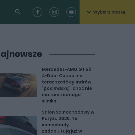
Wybierz markę
ajnowsze
Mercedes-AMG GT 53
4-Door Coupe ma
teraz sześć cylindrów
"pod maską", choć nie
ma tam żadnego
silnika
Salon Samochodowy w
Paryżu 2026. Te
samochody
zadebiutują już w