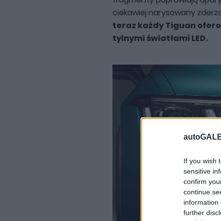
ciekawiej narysowany zderzak
teraz każdy Tiguan ofer
tylnymi światłami LED.
autoGALE
If you wish 
sensitive in
confirm you
continue se
information 
further disc