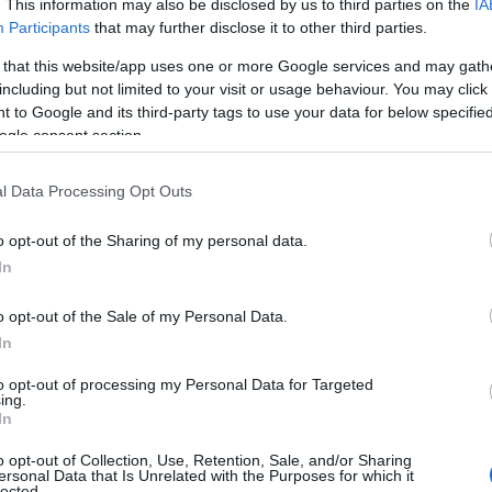
. This information may also be disclosed by us to third parties on the
IA
Participants
that may further disclose it to other third parties.
 that this website/app uses one or more Google services and may gath
including but not limited to your visit or usage behaviour. You may click 
ełnił też gamę wzorów felg
 to Google and its third-party tags to use your data for below specifi
 paletę dostępnych lakierów. Niestety
ogle consent section.
rzy debiucie
Tiguana
(w tym świetna
owrócą do gamy.
l Data Processing Opt Outs
o opt-out of the Sharing of my personal data.
zono drobne poprawki
In
o opt-out of the Sale of my Personal Data.
 tutaj nową kierownicę, znaną już z
In
także panel klimatyzacji - jest on taki
to opt-out of processing my Personal Data for Targeted
m ponad tydzień temu
Arteonie
. Tiguan
ing.
odświetlenie z szeroką paletą
In
o opt-out of Collection, Use, Retention, Sale, and/or Sharing
ersonal Data that Is Unrelated with the Purposes for which it
lected.