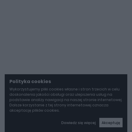
Polityka cookies
Wykorzystujemy pliki cookies własne i stron trzecich w celu
doskonalenia jakości obsługi oraz ulepszenia usług na
podstawie analizy nawigacji na naszej stronie internetowej.
Dalsze korzystanie z tej strony internetowej oznacza
akceptację plików cookies.
Dowiedz się więcej
Akceptuję
autoGALERIA
Mercedes-AMG GT 53 4-Door Coupe ma teraz sześć cylindrów "pod maską", choć nie ma tam żadnego silnika