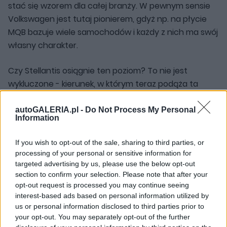
stać się wzorem dla całej branży. W pewnym sensie
Volkswagen jest tutaj pionierem, gdyż np. na płycie
MQB bazuje wiele samochodów i każdy z nich ma swój
własny charakter.
Czy Stellantis osiągnie ten poziom? To nie jest
wykluczone - kierunek, w którym teraz podąża ta
marka, zdaje się być dużo rozsądniejszy. Uważam, że
optymalizacja oferty, rozsądniejszy podział marek i
autoGALERIA.pl -
Do Not Process My Personal
Information
przede wszystkim postawienie na jedną technologię
może być strzałem w dziesiątkę. Antonio Filosa
If you wish to opt-out of the sale, sharing to third parties, or
ewidentnie "podglądał" tutaj Volkswagena i może to
processing of your personal or sensitive information for
być dobra inspiracja.
targeted advertising by us, please use the below opt-out
section to confirm your selection. Please note that after your
opt-out request is processed you may continue seeing
interest-based ads based on personal information utilized by
Piotr Zajt
us or personal information disclosed to third parties prior to
your opt-out. You may separately opt-out of the further
Wielki fan dziwnych samochodów, których nikt nie lubi i