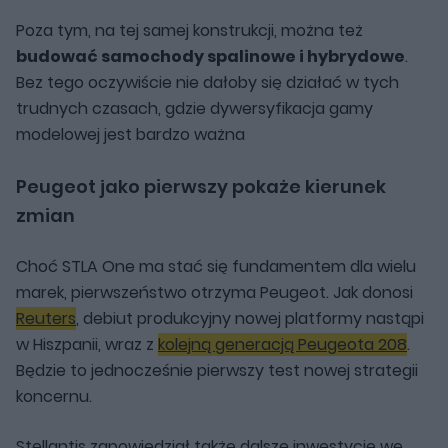
Poza tym, na tej samej konstrukcji, można też
budować samochody spalinowe i hybrydowe
.
Bez tego oczywiście nie dałoby się działać w tych
trudnych czasach, gdzie dywersyfikacja gamy
modelowej jest bardzo ważna
Peugeot jako pierwszy pokaże kierunek
zmian
Choć STLA One ma stać się fundamentem dla wielu
marek, pierwszeństwo otrzyma Peugeot. Jak donosi
Reuters
, debiut produkcyjny nowej platformy nastąpi
w Hiszpanii, wraz z
kolejną generacją Peugeota 208
.
Będzie to jednocześnie pierwszy test nowej strategii
koncernu.
Stellantis zapowiedział także dalsze inwestycje we