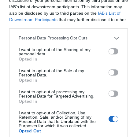
pasjonat kina klasy B. Po godzinach oddaje się
disclosure of your personal information by third parties on the
majsterkowaniu i dłubaniu w elektronice. W redakcji
IAB’s list of downstream participants. This information may
portalu autoGALERIA.pl odpowiada za codzienne newsy,
also be disclosed by us to third parties on the
IAB’s List of
porady i ciekawostki
Downstream Participants
that may further disclose it to other
third parties.
Please note that this website/app uses one or more Google
Personal Data Processing Opt Outs
services and may gather and store information including but
not limited to your visit or usage behaviour. You may click to
I want to opt-out of the Sharing of my
Przeczytaj także
personal data.
grant or deny consent to Google and its third-party tags to
Opted In
use your data for below specified purposes in below Google
consent section.
I want to opt-out of the Sale of my
Personal Data.
PRODUCENCI I RYNEK
NOWOŚCI I PREMIERY
Opted In
I want to opt-out of processing my
Personal Data for Targeted Advertising.
3 ZDJĘĆ
8 ZDJĘĆ
Opted In
I want to opt-out of Collection, Use,
Mazda wyciąga z grobu
Miał być koniec zabawy
Retention, Sale, and/or Sharing of my
CX-3. Nowa generacja już
bez V8. Tymczasem nowy
Personal Data that Is Unrelated with the
Purposes for which it was collected.
jeździ po drogach
Dodge Charger
Opted Out
zawstydza starego
Piotr Zajt