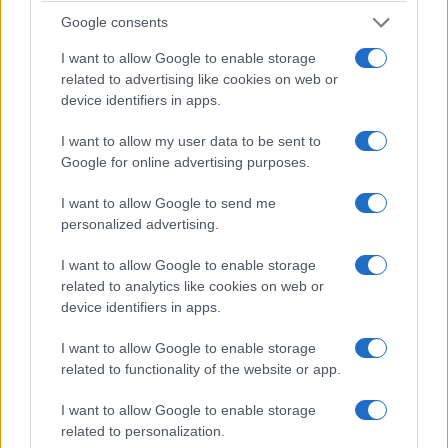
Hellcata. A ma sześć
Google consents
garów
Piotr Zajt
I want to allow Google to enable storage
related to advertising like cookies on web or
device identifiers in apps.
TESTY
NOWOŚCI I PREMIERY
I want to allow my user data to be sent to
Google for online advertising purposes.
40
5 ZDJĘĆ
ZDJĘĆ
I want to allow Google to send me
personalized advertising.
GAC Aion V okazał się
Zamknęli inżynierów z
mieć znacznie więcej
dala od Detroit. Tak
I want to allow Google to enable storage
zalet, niż się po nim
powstał Ford Fathom za
related to analytics like cookies on web or
spodziewałem. Test
około 110 000 złotych
device identifiers in apps.
samochodu
Piotr Zajt
I want to allow Google to enable storage
Marcin Napieraj
related to functionality of the website or app.
I want to allow Google to enable storage
related to personalization.