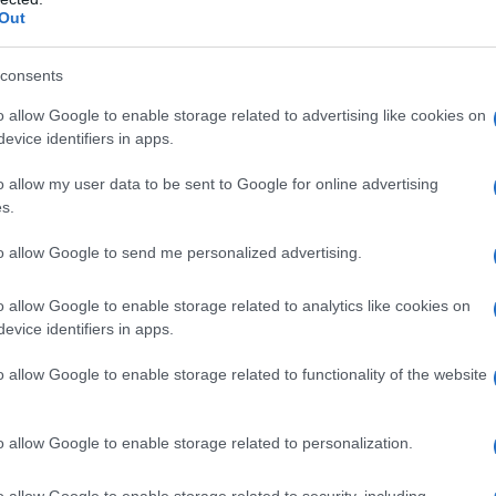
Out
consents
 ani jednego elementu, który byłby
ymi produktami marki. Brytyjczycy
o allow Google to enable storage related to advertising like cookies on
kartę i może to być dla nich faktycznie
evice identifiers in apps.
o allow my user data to be sent to Google for online advertising
s.
elkie, a w centrum uwagi ma być przede
to allow Google to send me personalized advertising.
guar Type 01 wykorzysta nową
 moc napędu przekroczy 1000 KM. Takie
o allow Google to enable storage related to analytics like cookies on
ponują, ale wciąż są ważne z punktu
evice identifiers in apps.
ntów.
o allow Google to enable storage related to functionality of the website
o allow Google to enable storage related to personalization.
o allow Google to enable storage related to security, including