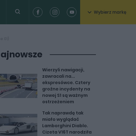
Wybierz markę
e 01)
ajnowsze
Wierzyli nawigacji,
zawracali na...
ekspresówce. Cztery
groźne incydenty na
nowej S1 są ważnym
ostrzeżeniem
Tak naprawdę tak
miało wyglądać
Lamborghini Diablo.
Cizeta V16T narodziła