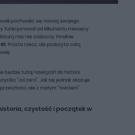
owili pochwalić się nazwą swojego
ry funkcjonował od kilkunastu miesięcy
turą nas nie zaskoczy. Finalnie
 01
. Prosta rzecz, ale podszyta całą
awię.
 będzie tutaj nawiązań do historii,
ystko "od zera". Jak się jednak okazuje
przeszłości, ale z małym "twistem".
historia, czystość i początek w