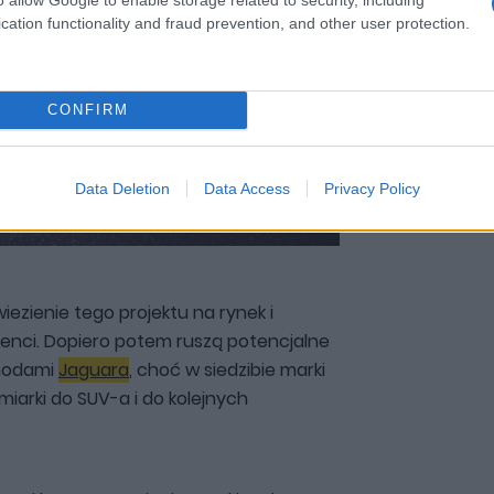
cation functionality and fraud prevention, and other user protection.
CONFIRM
Data Deletion
Data Access
Privacy Policy
iezienie tego projektu na rynek i
lienci. Dopiero potem ruszą potencjalne
chodami
Jaguara
, choć w siedzibie marki
iarki do SUV-a i do kolejnych