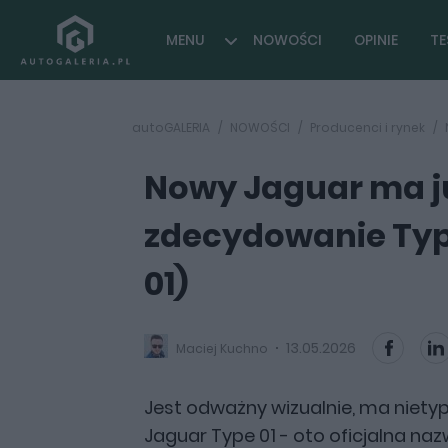
MENU
NOWOŚCI
OPINIE
TE
autoGALERIA
NOWOŚCI
Producenci i rynek
Nowy Jaguar ma j
zdecydowanie Typ 
01)
13.05.2026
Maciej Kuchno
Jest odważny wizualnie, ma nietyp
Jaguar Type 01 - oto oficjalna n