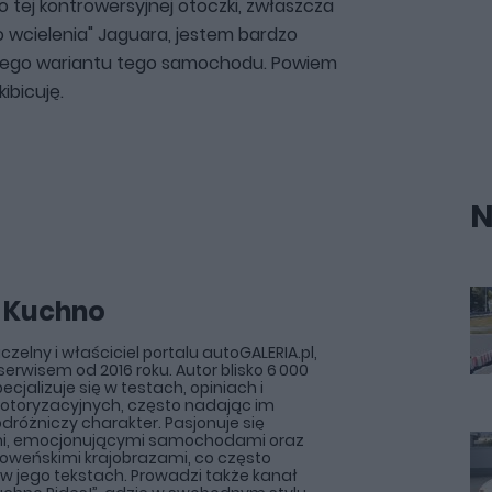
 tej kontrowersyjnej otoczki, zwłaszcza
 wcielenia" Jaguara, jestem bardzo
jnego wariantu tego samochodu. Powiem
ibicuję.
N
 Kuchno
zelny i właściciel portalu autoGALERIA.pl,
erwisem od 2016 roku. Autor blisko 6 000
pecjalizuje się w testach, opiniach i
otoryzacyjnych, często nadając im
odróżniczy charakter. Pasjonuje się
i, emocjonującymi samochodami oraz
słoweńskimi krajobrazami, co często
ę w jego tekstach. Prowadzi także kanał