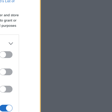
B’s List of
er and store
to grant or
ed purposes