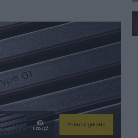
Zobacz galerię
3 ZDJĘĆ