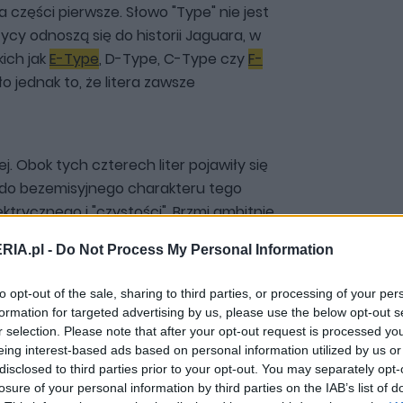
 części pierwsze. Słowo "Type" nie jest
ycy odnoszą się do historii Jaguara, w
ich jak
E-Type
, D-Type, C-Type czy
F-
o jednak to, że litera zawsze
j. Obok tych czterech liter pojawiły się
e do bezemisyjnego charakteru tego
trycznego i "czystości". Brzmi ambitnie,
RIA.pl -
Do Not Process My Personal Information
to opt-out of the sale, sharing to third parties, or processing of your per
formation for targeted advertising by us, please use the below opt-out s
r selection. Please note that after your opt-out request is processed y
eing interest-based ads based on personal information utilized by us or
disclosed to third parties prior to your opt-out. You may separately opt-
losure of your personal information by third parties on the IAB’s list of