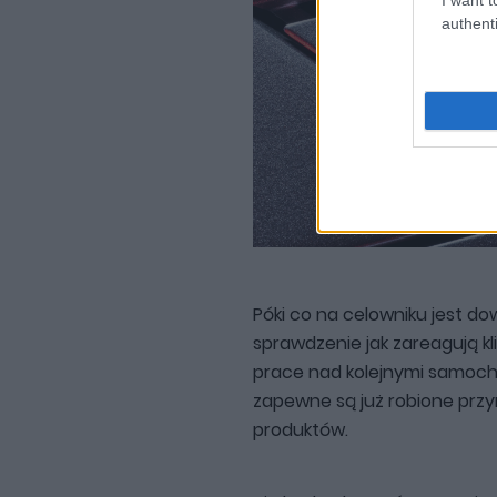
authenti
Póki co na celowniku jest dow
sprawdzenie jak zareagują k
prace nad kolejnymi samo
zapewne są już robione przym
produktów.