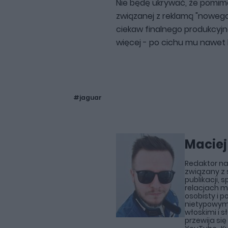
Nie będę ukrywać, że pomimo
związanej z reklamą "nowego
ciekaw finalnego produkcy
więcej - po cichu mu nawet k
#jaguar
Maciej
Redaktor nac
związany z s
publikacji, s
relacjach m
osobisty i p
nietypowym
włoskimi i 
przewija si