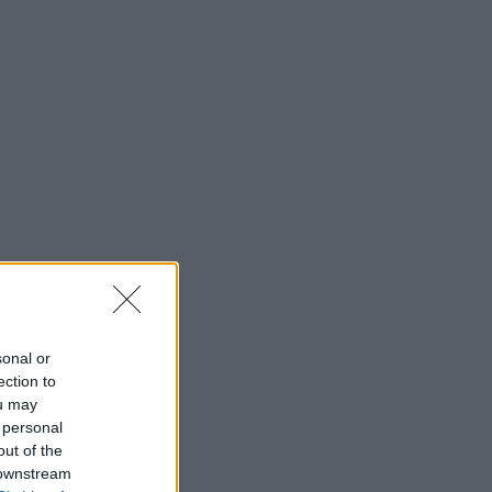
sonal or
ection to
ou may
 personal
out of the
 downstream