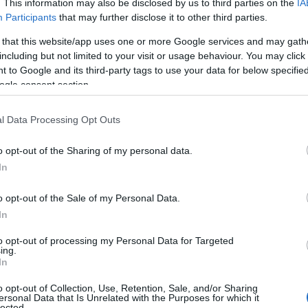
. This information may also be disclosed by us to third parties on the
IA
Participants
that may further disclose it to other third parties.
 that this website/app uses one or more Google services and may gath
including but not limited to your visit or usage behaviour. You may click 
 to Google and its third-party tags to use your data for below specifi
ogle consent section.
l Data Processing Opt Outs
o opt-out of the Sharing of my personal data.
In
boliczny początek - pierwszy model
cie Jaguar naprawdę opracował całą
o opt-out of the Sale of my Personal Data.
u, choć mowa tutaj tylko o czterech
In
to opt-out of processing my Personal Data for Targeted
ing.
In
eszcze odległą rzeczą. Jaguar
o opt-out of Collection, Use, Retention, Sale, and/or Sharing
adebiutować jesienią, a na drogi
ersonal Data that Is Unrelated with the Purposes for which it
lected.