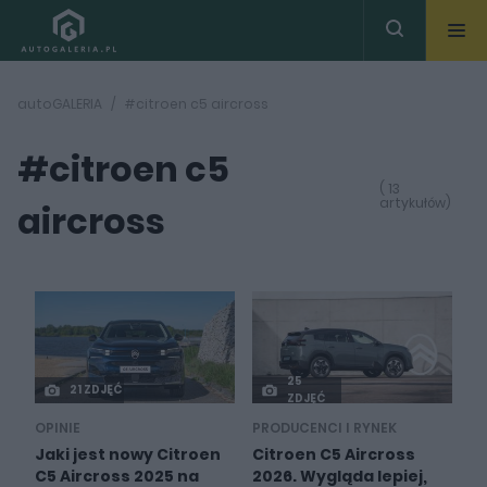
autoGALERIA
#citroen c5 aircross
#citroen c5
( 13
artykułów)
aircross
25
21 ZDJĘĆ
ZDJĘĆ
OPINIE
PRODUCENCI I RYNEK
Jaki jest nowy Citroen
Citroen C5 Aircross
C5 Aircross 2025 na
2026. Wygląda lepiej,