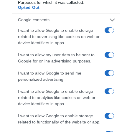
przekonała mnie –
Purposes for which it was collected.
Marcin Napieraj
Opted Out
TEST, OPINIA
Dominik Kopyciński
Google consents
I want to allow Google to enable storage
related to advertising like cookies on web or
device identifiers in apps.
24
9 ZDJĘĆ
ZDJĘĆ
I want to allow my user data to be sent to
Google for online advertising purposes.
NOWOŚCI I PREMIERY
TESTY
Citroen C5 Aircross
TEST
I want to allow Google to send me
Plug-In Hybrid. Więcej
DŁUGODYSTANSOWY:
personalized advertising.
mocy, ale bez 4x4
Citroen C5 Aircross w
podróży, czyli komfort,
Maciej Kuchno
I want to allow Google to enable storage
komfort i komfort
related to analytics like cookies on web or
[część 1]
device identifiers in apps.
Maciej Kuchno
I want to allow Google to enable storage
related to functionality of the website or app.