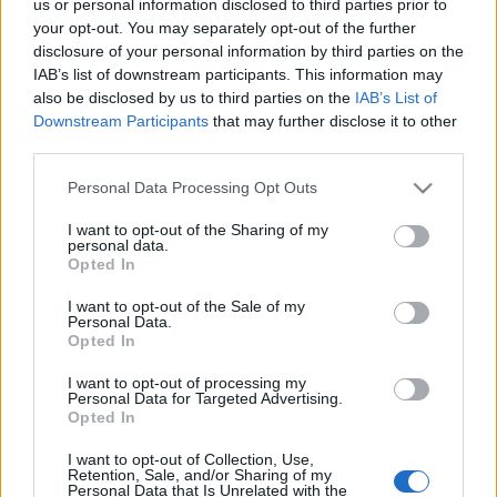
us or personal information disclosed to third parties prior to
your opt-out. You may separately opt-out of the further
24
disclosure of your personal information by third parties on the
6 ZDJĘĆ
ZDJĘĆ
IAB’s list of downstream participants. This information may
NOWOŚCI I PREMIERY
TESTY
also be disclosed by us to third parties on the
IAB’s List of
Downstream Participants
that may further disclose it to other
Potrzebujemy dojrzałej
Citroen C5 Aircross
cytryny. Citroen C5
Hybrid - TEST.
third parties.
Aircross ma być
Poszukajmy razem
Please note that this website/app uses one or more Google
wyczekiwaną rewolucją
zalet
Personal Data Processing Opt Outs
services and may gather and store information including but
Maciej Kuchno
Maciej Kuchno
not limited to your visit or usage behaviour. You may click to
I want to opt-out of the Sharing of my
personal data.
grant or deny consent to Google and its third-party tags to
Opted In
use your data for below specified purposes in below Google
consent section.
I want to opt-out of the Sale of my
Personal Data.
Opted In
30 ZDJĘĆ
5 ZDJĘĆ
I want to opt-out of processing my
Personal Data for Targeted Advertising.
TESTY
NOWOŚCI
Opted In
Citroen C5 Aircross to
Citroen C5 Aircross
I want to opt-out of Collection, Use,
świetny SUV, ale wersja
PHEV - elektryfikacja w
Retention, Sale, and/or Sharing of my
hybrydowa… nie
Polsce od 145 200 zł
Personal Data that Is Unrelated with the