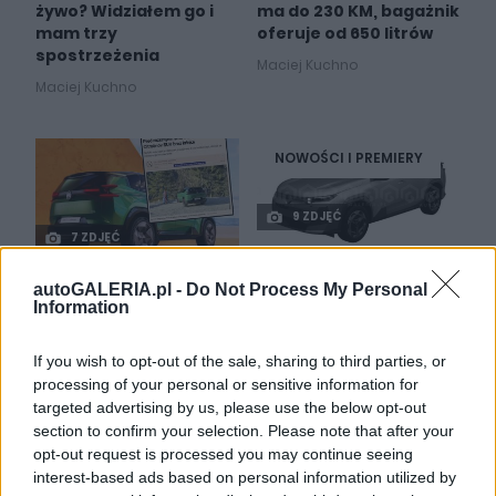
żywo? Widziałem go i
ma do 230 KM, bagażnik
mam trzy
oferuje od 650 litrów
spostrzeżenia
Maciej Kuchno
Maciej Kuchno
NOWOŚCI I PREMIERY
9 ZDJĘĆ
7 ZDJĘĆ
NOWOŚCI I PREMIERY
Citroen C5 Aircross
autoGALERIA.pl -
Do Not Process My Personal
2026. Tak wygląda
Oto nowy Citroen C5
Information
nowy "flagowy"
Aircross. Albo
crossover z Francji
Grandland z innym
If you wish to opt-out of the sale, sharing to third parties, or
znaczkiem - jak wolicie
Piotr Zajt
processing of your personal or sensitive information for
Maciej Kuchno
targeted advertising by us, please use the below opt-out
section to confirm your selection. Please note that after your
opt-out request is processed you may continue seeing
interest-based ads based on personal information utilized by