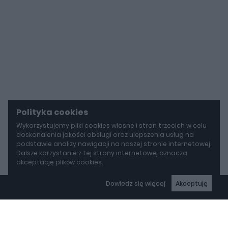
Polityka cookies
Wykorzystujemy pliki cookies własne i stron trzecich w celu
doskonalenia jakości obsługi oraz ulepszenia usług na
podstawie analizy nawigacji na naszej stronie internetowej.
Dalsze korzystanie z tej strony internetowej oznacza
akceptację plików cookies.
Dowiedz się więcej
Akceptuję