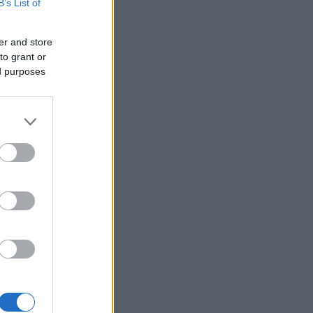
B’s List of
er and store
to grant or
ed purposes