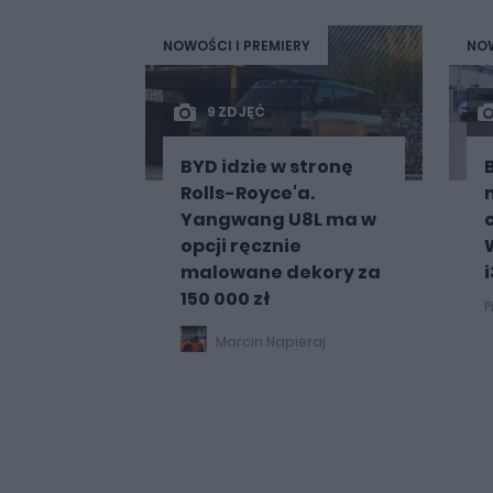
NOWOŚCI I PREMIERY
NOW
9 ZDJĘĆ
BYD idzie w stronę
Rolls-Royce'a.
Yangwang U8L ma w
opcji ręcznie
malowane dekory za
i
150 000 zł
P
Marcin Napieraj