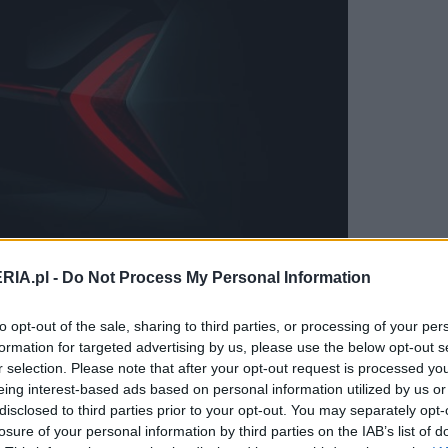
RIA.pl -
Do Not Process My Personal Information
to opt-out of the sale, sharing to third parties, or processing of your per
y i10, a... Up!-em i BMW i3. Diodowe
formation for targeted advertising by us, please use the below opt-out s
gów połączone zostały listwą świetlną.
r selection. Please note that after your opt-out request is processed y
eing interest-based ads based on personal information utilized by us or
 będzie pod czarną, błyszczącą taflą,
disclosed to third parties prior to your opt-out. You may separately opt-
nazwę modelu. Na razie jednak nic nie
losure of your personal information by third parties on the IAB’s list of