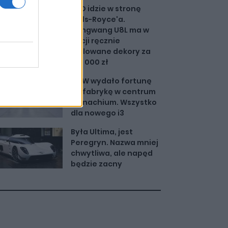
BYD idzie w stronę
Rolls-Royce'a.
Yangwang U8L ma w
opcji ręcznie
malowane dekory za
150 000 zł
BMW wydało fortunę
na fabrykę w centrum
Monachium. Wszystko
dla nowego i3
Była Ultima, jest
Peregryn. Nazwa mniej
chwytliwa, ale napęd
będzie zacny