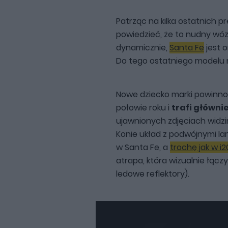
Patrząc na kilka ostatnich p
powiedzieć, że to nudny wó
dynamicznie,
Santa Fe
jest o
Do tego ostatniego modelu
Nowe dziecko marki powinno 
połowie roku i
trafi główni
ujawnionych zdjęciach widz
Konie układ z podwójnymi lamp
w Santa Fe, a
trochę jak w i2
atrapa, która wizualnie łączy
ledowe reflektory).