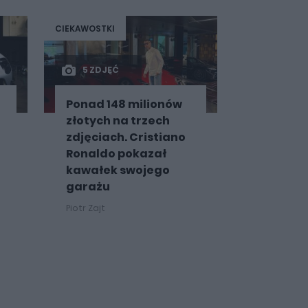
CIEKAWOSTKI
5 ZDJĘĆ
Ponad 148 milionów
złotych na trzech
zdjęciach. Cristiano
Ronaldo pokazał
kawałek swojego
garażu
Piotr Zajt