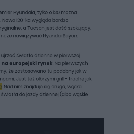
remier Hyundaia, tylko o i30 można
z. Nowa i20-ka wygląda bardzo
ryginalne, a Tucson jest dość szokujący.
 może nawiązywać Hyundai Bayon.
ujrzeć światło dzienne w pierwszej
e na europejski rynek
. Na pierwszych
imy, że zastosowano tu podobny jak w
ami. Jest też olbrzymi grill - trochę jak
0
. Nad nim znajduje się druga, wąska
 światła do jazdy dziennej (albo wąskie