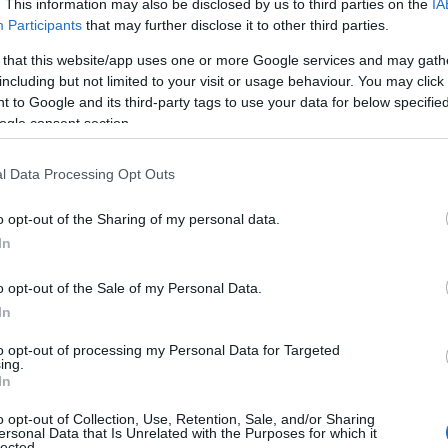
. This information may also be disclosed by us to third parties on the
IA
Participants
that may further disclose it to other third parties.
 that this website/app uses one or more Google services and may gath
o nim wiemy?
including but not limited to your visit or usage behaviour. You may click 
 to Google and its third-party tags to use your data for below specifi
ogle consent section.
ewielkim crossoverem,
 modelu Kona
. Dzięki temu Hyundai
l Data Processing Opt Outs
ów na poziomie Volkswagena. W ten
wać z modelem T-Roc, a Bayon stanie
o opt-out of the Sharing of my personal data.
. Sporą konkurencję będzie miał
In
apturze
, Fordzie Puma oraz
.
o opt-out of the Sale of my Personal Data.
In
to opt-out of processing my Personal Data for Targeted
 tej samej platformie co model i20.
ing.
 sporo elementów. W tym zapewne silniki.
In
 T-GDI
w odmianie standardowej oraz
o opt-out of Collection, Use, Retention, Sale, and/or Sharing
nualną "szóstką" oraz siedmiobiegową
ersonal Data that Is Unrelated with the Purposes for which it
lected.