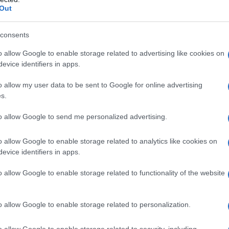
y trafił bazowy silnik z miejskiego
Out
M. Czy pojawi się Bayon N? Nikt nie
 można się ostatnio wszystkiego
consents
nia, że da się zrobić fajnego hot-
o allow Google to enable storage related to advertising like cookies on
sobie z hothatchami.
evice identifiers in apps.
o allow my user data to be sent to Google for online advertising
kosztować Bayon-skie sumy (wybaczcie
s.
owstrzymać), ale cena bliska 70 tys. zł
to allow Google to send me personalized advertising.
jak najbardziej możliwa.
o allow Google to enable storage related to analytics like cookies on
evice identifiers in apps.
o allow Google to enable storage related to functionality of the website
2021 Hyundai Bayon
#hyundai bayon zdjęcia
 hyundai
#hyundai suv
#mały suv hyundai
o allow Google to enable storage related to personalization.
N
o allow Google to enable storage related to security, including