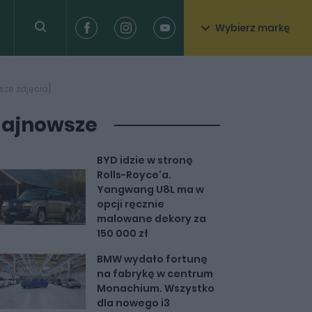
Wybierz markę
sze zdjęcia]
ajnowsze
BYD idzie w stronę
Rolls-Royce'a.
Yangwang U8L ma w
opcji ręcznie
malowane dekory za
150 000 zł
BMW wydało fortunę
na fabrykę w centrum
Monachium. Wszystko
dla nowego i3