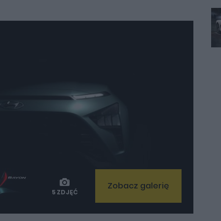
Zobacz galerię
5 ZDJĘĆ