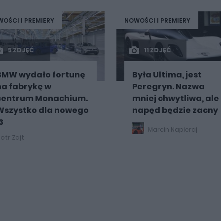
OŚCI I PREMIERY
NOWOŚCI I PREMIERY
5 ZDJĘĆ
11 ZDJĘĆ
BMW wydało fortunę
Była Ultima, jest
na fabrykę w
Peregryn. Nazwa
centrum Monachium.
mniej chwytliwa, ale
Wszystko dla nowego
napęd będzie zacny
3
Marcin Napieraj
iotr Zajt