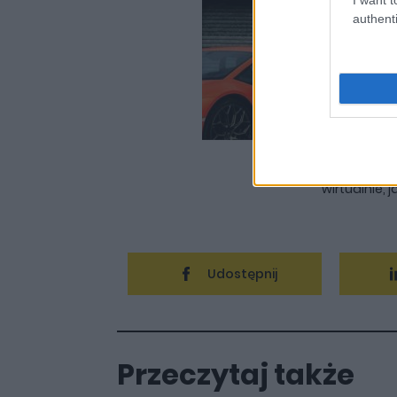
Marcin
authenti
Redaktor p
autoGALERIA
składzie red
dziwnych s
koncie blisk
innych mate
turismo", c
podróżami. 
d'Este, jak 
Japonii sp
wirtualnie, ja
Udostępnij
Przeczytaj także