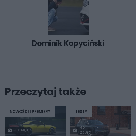
Dominik Kopyciński
Przeczytaj także
NOWOŚCI I PREMIERY
TESTY
40
8 ZDJĘĆ
ZDJĘĆ