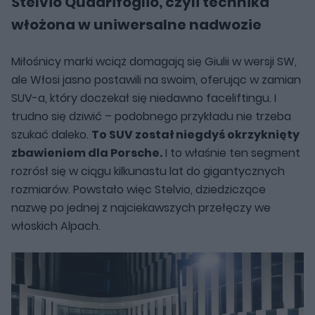
Stelvio Quadrifoglio, czyli technika
włożona w uniwersalne nadwozie
Miłośnicy marki wciąż domagają się Giulii w wersji SW,
ale Włosi jasno postawili na swoim, oferując w zamian
SUV-a, który doczekał się niedawno faceliftingu. I
trudno się dziwić – podobnego przykładu nie trzeba
szukać daleko.
To SUV został niegdyś okrzyknięty
zbawieniem dla Porsche.
I to właśnie ten segment
rozrósł się w ciągu kilkunastu lat do gigantycznych
rozmiarów. Powstało więc Stelvio, dziedziczące
nazwę po jednej z najciekawszych przełęczy we
włoskich Alpach.