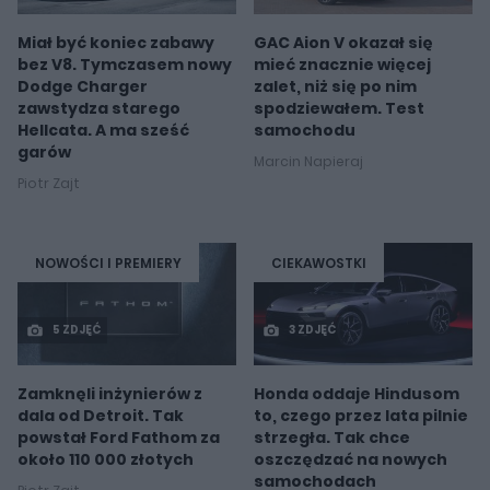
Miał być koniec zabawy
GAC Aion V okazał się
bez V8. Tymczasem nowy
mieć znacznie więcej
Dodge Charger
zalet, niż się po nim
zawstydza starego
spodziewałem. Test
Hellcata. A ma sześć
samochodu
garów
Marcin Napieraj
Piotr Zajt
NOWOŚCI I PREMIERY
CIEKAWOSTKI
5 ZDJĘĆ
3 ZDJĘĆ
Zamknęli inżynierów z
Honda oddaje Hindusom
dala od Detroit. Tak
to, czego przez lata pilnie
powstał Ford Fathom za
strzegła. Tak chce
około 110 000 złotych
oszczędzać na nowych
samochodach