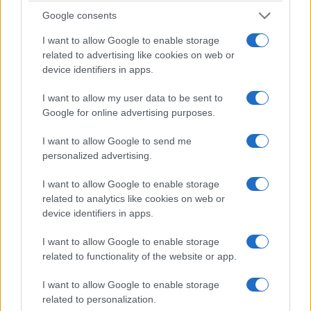
Google consents
I want to allow Google to enable storage
related to advertising like cookies on web or
device identifiers in apps.
I want to allow my user data to be sent to
Google for online advertising purposes.
4C Spider jest jednym z tych aut, które potrafią
trzymać kierowcę na dystans, stopniowo
I want to allow Google to send me
sprawdzając jego umiejętności w coraz
personalized advertising.
odważniejszych próbach. Ciężko się nim nacieszyć od
I want to allow Google to enable storage
razu. Po pierwszej jeździe chce się kolejnej, bo ta
related to analytics like cookies on web or
poprzednia wcale nie sprawiła, że choć w lekkim
device identifiers in apps.
stopniu poznałeś to auto. To świetna wiadomość dla
ludzi, którzy wiążą ze swoimi autami dłuższe relacje. A
I want to allow Google to enable storage
related to functionality of the website or app.
motoryzacja to duża część ich życia, w którym nie
zamierzają się nudzić za kierownicą.
I want to allow Google to enable storage
related to personalization.