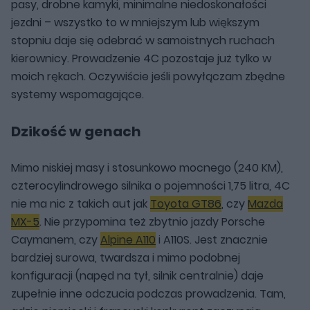
pasy, drobne kamyki, minimalne niedoskonałości
jezdni – wszystko to w mniejszym lub większym
stopniu daje się odebrać w samoistnych ruchach
kierownicy. Prowadzenie 4C pozostaje już tylko w
moich rękach. Oczywiście jeśli powyłączam zbędne
systemy wspomagające.
Dzikość w genach
Mimo niskiej masy i stosunkowo mocnego (240 KM),
czterocylindrowego silnika o pojemności 1,75 litra, 4C
nie ma nic z takich aut jak
Toyota GT86
, czy
Mazda
MX-5
. Nie przypomina też zbytnio jazdy Porsche
Caymanem, czy
Alpine A110
i A110S. Jest znacznie
bardziej surowa, twardsza i mimo podobnej
konfiguracji (napęd na tył, silnik centralnie) daje
zupełnie inne odczucia podczas prowadzenia. Tam,