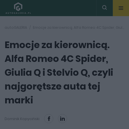
autoGALERIA
Emocje za kierownicą. Alfa Romeo 4C Spider, Giulia Q i Stelvio Q, czyli najgorętsze auta tej marki
Emocje za kierownicą.
Alfa Romeo 4C Spider,
Giulia Q i Stelvio Q, czyli
najgorętsze auta tej
marki
Dominik Kopyciński