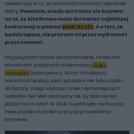
niewierzący w to, że samochód może być naprawdę
dobry.
Poważnie, wtedy ani trochę nie liczyłem
na to, że Alfa Romeo może dorównać najbliższej
konkurencji w postaci
BMW M3 F80
. A o tym, że
będzie lepsza, nie przeszło mi przez myśl nawet
przez moment.
Mój pesymizm rozwiał się momentalnie. Po kilkuset
kilometrach zrobionych za kierownicą
Giulii z
manualem
byłem pewny, że był to najlepszy
samochód tej klasy, jakim jeździłem. Nie tylko szybki i
skuteczny, czego wymaga rynek najmocniejszych
sedanów. Nie tylko zestrojony tak, by dało się nim
jeździć na co dzień. W Giulii Quadrifoglio zachwyciły
mnie przede wszystkim precyzja prowadzenia i
brzmienie.