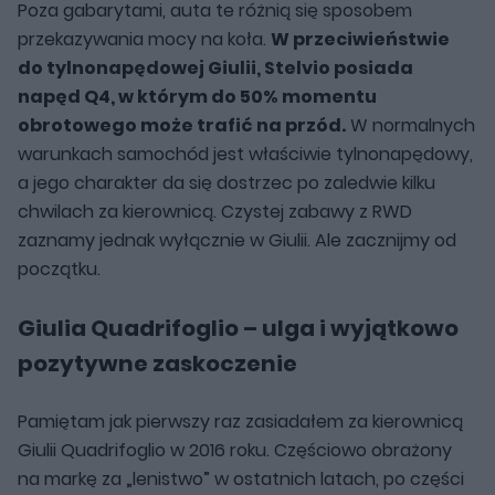
Poza gabarytami, auta te różnią się sposobem
przekazywania mocy na koła.
W przeciwieństwie
do tylnonapędowej Giulii, Stelvio posiada
napęd Q4, w którym do 50% momentu
obrotowego może trafić na przód.
W normalnych
warunkach samochód jest właściwie tylnonapędowy,
a jego charakter da się dostrzec po zaledwie kilku
chwilach za kierownicą. Czystej zabawy z RWD
zaznamy jednak wyłącznie w Giulii. Ale zacznijmy od
początku.
Giulia Quadrifoglio – ulga i wyjątkowo
pozytywne zaskoczenie
Pamiętam jak pierwszy raz zasiadałem za kierownicą
Giulii Quadrifoglio w 2016 roku. Częściowo obrażony
na markę za „lenistwo” w ostatnich latach, po części