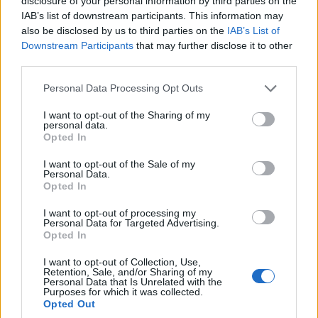
disclosure of your personal information by third parties on the
IAB’s list of downstream participants. This information may
also be disclosed by us to third parties on the
IAB’s List of
Całemu doświadczeniu towarzyszy głośny ryk
Downstream Participants
that may further disclose it to other
wydechu, który nie ma zbyt długiej drogi do
third parties.
przebycia. W aucie ze zdjęć układ nie jest całkowicie
Please note that this website/app uses one or more Google
fabryczny, co w połączeniu z otwartym dachem daje
Personal Data Processing Opt Outs
services and may gather and store information including but
świetne wrażenia. Szczególnie w ciepły, wiosenny
not limited to your visit or usage behaviour. You may click to
I want to opt-out of the Sharing of my
dzień, w którym można się nim „karmić” do woli. Na
personal data.
grant or deny consent to Google and its third-party tags to
Opted In
prostej, 4C również jest szybkim autem. Żeby jednak
use your data for below specified purposes in below Google
consent section.
nie wprowadzać Was w błąd, akapit na ten temat po
I want to opt-out of the Sale of my
Personal Data.
prostu pominę.
Tu również właściciel maczał
Opted In
palce w specyfikacji – oczywiście po to, by jego
I want to opt-out of processing my
Alfa dawała jeszcze więcej frajdy z jazdy.
Personal Data for Targeted Advertising.
Opted In
I want to opt-out of Collection, Use,
Retention, Sale, and/or Sharing of my
Personal Data that Is Unrelated with the
Purposes for which it was collected.
Opted Out