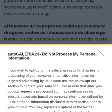
gdzie niemiecki i francuski konkurent zaczynają
swobodnie „operować” tyłem, Alfa wciąż pozostaje
mocno sklejona z drogą.
Alfa Romeo 4C to po prostu bolid opakowany w
drogowe nadwozie i dopuszczony do ulicznego
ruchu.
Pozycja za kierownicą jest bardzo niska, a koła
rozstawione tak szeroko, że można odnieść wrażenie,
jakbyśmy dosłownie całym ciałem byli ulokowani
autoGALERIA.pl -
Do Not Process My Personal
pomiędzy nimi. Mimo, że bez wyraźnego sygnału Alfa
Information
Romeo 4C nie chce tańczyć po ulicy, przez cały czas
If you wish to opt-out of the sale, sharing to third parties, or
tylny napęd próbuje w dyskretny sposób ustawiać
processing of your personal or sensitive information for
auto w zakrętach. To bardzo miłe uczucie, kiedy
targeted advertising by us, please use the below opt-out
możesz non stop odczuwać jego zalety, nie
section to confirm your selection. Please note that after your
wywołując co chwilę uślizgów. Oczywiście gdy tylko
opt-out request is processed you may continue seeing
interest-based ads based on personal information utilized by
chcesz, zrobisz je na zawołanie.
us or personal information disclosed to third parties prior to
your opt-out. You may separately opt-out of the further
Przyjemność bez dachu