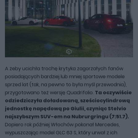
A żeby ucichła trochę krytyka zagorzałych fanów
posiadających bardziej lub mniej sportowe modele
sprzed lat (tak, na pewno to była myśl przewodnia),
przygotowano też wersję Quadrifolio.
Ta oczywiście
odziedziczyła doładowaną, sześciocylindrową
jednostkę napędową po Giulii, czyniąc Stelvio
najszybszym SUV-em na Nubrurgringu (7:51.7).
Dopiero rok później Włochów pokonał Mercedes,
wypuszczając model GLC 63 S, który urwał z ich