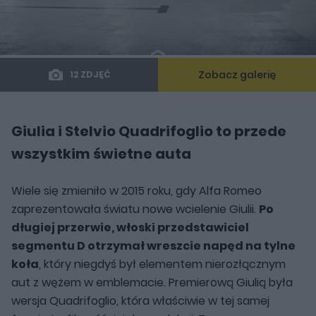
Zobacz galerię
12 ZDJĘĆ
Giulia i Stelvio Quadrifoglio to przede
wszystkim świetne auta
Wiele się zmieniło w 2015 roku, gdy Alfa Romeo
zaprezentowała światu nowe wcielenie Giulii.
Po
długiej przerwie, włoski przedstawiciel
segmentu D otrzymał wreszcie napęd na tylne
koła
, który niegdyś był elementem nierozłącznym
aut z wężem w emblemacie. Premierową Giulią była
wersja Quadrifoglio, która właściwie w tej samej