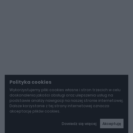
Polityka cookies
Wykorzystujemy pliki cookies własne i stron trzecich w celu
doskonalenia jakości obsługi oraz ulepszenia usług na
podstawie analizy nawigacji na naszej stronie internetowej.
Dalsze korzystanie z tej strony internetowej oznacza
akceptację plików cookies.
Dowiedz się więcej
Akceptuję
autoGALERIA
Mercedes-AMG GT 53 4-Door Coupe ma teraz sześć cylindrów "pod maską", choć nie ma tam żadnego silnika