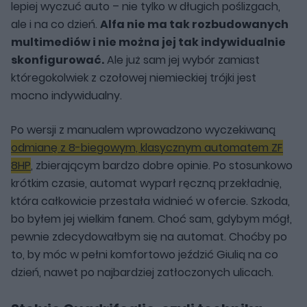
lepiej wyczuć auto – nie tylko w długich poślizgach,
ale i na co dzień.
Alfa nie ma tak rozbudowanych
multimediów i nie można jej tak indywidualnie
skonfigurować.
Ale już sam jej wybór zamiast
któregokolwiek z czołowej niemieckiej trójki jest
mocno indywidualny.
Po wersji z manualem wprowadzono wyczekiwaną
odmianę z 8-biegowym, klasycznym automatem ZF
8HP
, zbierającym bardzo dobre opinie. Po stosunkowo
krótkim czasie, automat wyparł ręczną przekładnię,
która całkowicie przestała widnieć w ofercie. Szkoda,
bo byłem jej wielkim fanem. Choć sam, gdybym mógł,
pewnie zdecydowałbym się na automat. Choćby po
to, by móc w pełni komfortowo jeździć Giulią na co
dzień, nawet po najbardziej zatłoczonych ulicach.