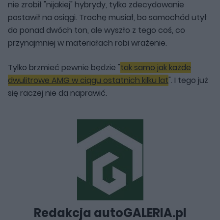
nie zrobił "nijakiej" hybrydy, tylko zdecydowanie
postawił na osiągi. Trochę musiał, bo samochód utył
do ponad dwóch ton, ale wyszło z tego coś, co
przynajmniej w materiałach robi wrażenie.
Tylko brzmieć pewnie będzie "
tak samo jak każde
dwulitrowe AMG w ciągu ostatnich kilku lat
". I tego już
się raczej nie da naprawić.
Redakcja autoGALERIA.pl