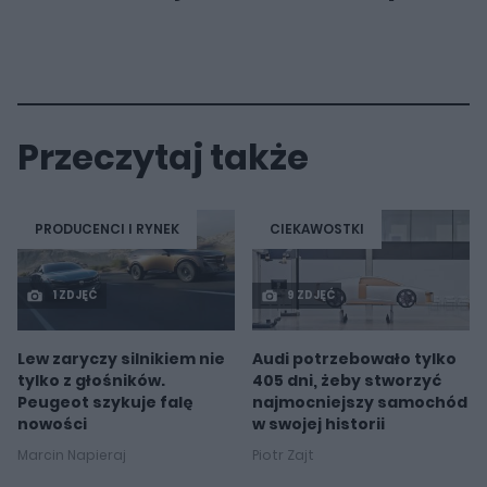
Przeczytaj także
PRODUCENCI I RYNEK
CIEKAWOSTKI
1 ZDJĘĆ
9 ZDJĘĆ
Lew zaryczy silnikiem nie
Audi potrzebowało tylko
tylko z głośników.
405 dni, żeby stworzyć
Peugeot szykuje falę
najmocniejszy samochód
nowości
w swojej historii
Marcin Napieraj
Piotr Zajt