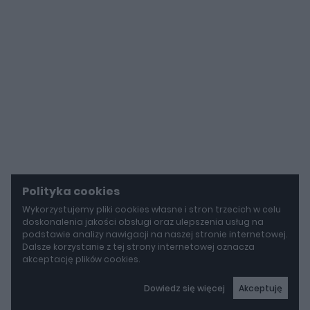
Polityka cookies
Wykorzystujemy pliki cookies własne i stron trzecich w celu
doskonalenia jakości obsługi oraz ulepszenia usług na
podstawie analizy nawigacji na naszej stronie internetowej.
Dalsze korzystanie z tej strony internetowej oznacza
akceptację plików cookies.
Dowiedz się więcej
Akceptuję
autoGALERIA
Mazda wyciąga z grobu CX-3. Nowa generacja już jeździ po drogach