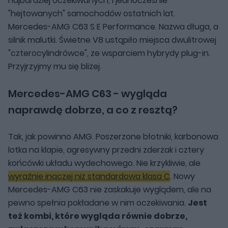
najbardziej oczekiwanych, i jednocześnie
"hejtowanych" samochodów ostatnich lat.
Mercedes-AMG C63 S E Performance. Nazwa długa, a
silnik malutki. Świetne V8 ustąpiło miejsca dwulitrowej
"czterocylindrówce", ze wsparciem hybrydy plug-in.
Przyjrzyjmy mu się bliżej.
Mercedes-AMG C63 - wygląda
naprawdę dobrze, a co z resztą?
Tak, jak powinno AMG. Poszerzone błotniki, karbonowa
lotka na klapie, agresywny przedni zderzak i cztery
końcówki układu wydechowego. Nie krzykliwie, ale
wyraźnie inaczej niż standardowa klasa C
. Nowy
Mercedes-AMG C63 nie zaskakuje wyglądem, ale na
pewno spełnia pokładane w nim oczekiwania.
Jest
też kombi, które wygląda równie dobrze,