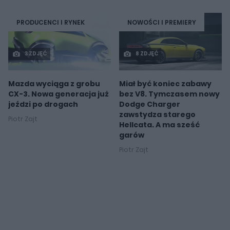
PRODUCENCI I RYNEK
NOWOŚCI I PREMIERY
3 ZDJĘĆ
8 ZDJĘĆ
Mazda wyciąga z grobu
Miał być koniec zabawy
CX-3. Nowa generacja już
bez V8. Tymczasem nowy
jeździ po drogach
Dodge Charger
zawstydza starego
Piotr Zajt
Hellcata. A ma sześć
garów
Piotr Zajt