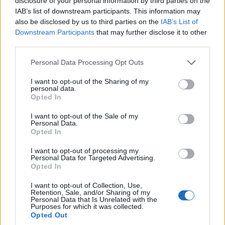
disclosure of your personal information by third parties on the
IAB’s list of downstream participants. This information may
also be disclosed by us to third parties on the
IAB’s List of
Downstream Participants
that may further disclose it to other
third parties.
Please note that this website/app uses one or more Google
Personal Data Processing Opt Outs
services and may gather and store information including but
not limited to your visit or usage behaviour. You may click to
I want to opt-out of the Sharing of my
personal data.
grant or deny consent to Google and its third-party tags to
Opted In
use your data for below specified purposes in below Google
consent section.
I want to opt-out of the Sale of my
Personal Data.
Opted In
I want to opt-out of processing my
Personal Data for Targeted Advertising.
Opted In
I want to opt-out of Collection, Use,
Retention, Sale, and/or Sharing of my
Personal Data that Is Unrelated with the
Purposes for which it was collected.
Opted Out