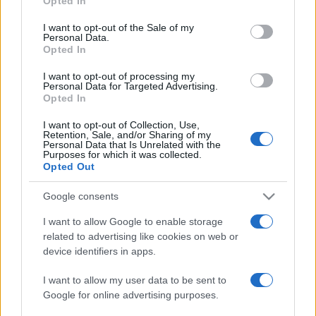
Opted In
use your data for below specified purposes in below Google
consent section.
PIERWSZE JAZDY
NOWOŚCI I PREMIERY
I want to opt-out of the Sale of my
Personal Data.
Volvo XC40 T5 AWD R-
Polska premiera Volvo
Opted In
Design | PIERWSZA
XC40 [NA ŻYWO]
JAZDA
Maciej Kuchno
I want to opt-out of processing my
Personal Data for Targeted Advertising.
Mikołaj Adamczuk
Opted In
I want to opt-out of Collection, Use,
Retention, Sale, and/or Sharing of my
Personal Data that Is Unrelated with the
Purposes for which it was collected.
Opted Out
24
12 ZDJĘĆ
ZDJĘĆ
Google consents
NOWOŚCI I PREMIERY
PROTOTYPY I WIZJE
I want to allow Google to enable storage
2018 Volvo XC40
Produkcyjne Volvo
related to advertising like cookies on web or
oficjalnie [informacje,
XC40 zadebiutuje w
device identifiers in apps.
dane techniczne,
Szanghaju?
zdjęcia, polskie ceny]
Krzysztof Grabek
I want to allow my user data to be sent to
Marcin Napieraj
Google for online advertising purposes.