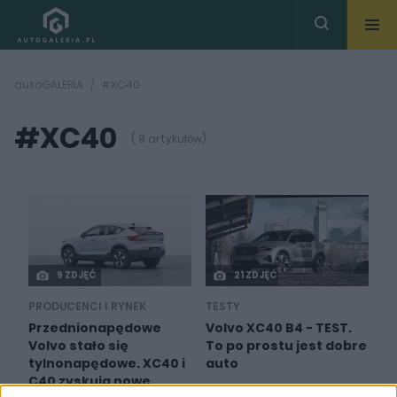
autoGALERIA
#XC40
#XC40
( 9 artykułów)
9 ZDJĘĆ
21 ZDJĘĆ
PRODUCENCI I RYNEK
TESTY
Przednionapędowe
Volvo XC40 B4 - TEST.
Volvo stało się
To po prostu jest dobre
tylnonapędowe. XC40 i
auto
C40 zyskują nowe
Maciej Kuchno