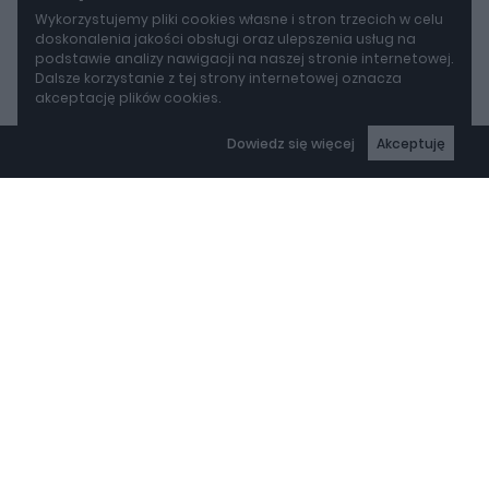
Wykorzystujemy pliki cookies własne i stron trzecich w celu
doskonalenia jakości obsługi oraz ulepszenia usług na
podstawie analizy nawigacji na naszej stronie internetowej.
Dalsze korzystanie z tej strony internetowej oznacza
akceptację plików cookies.
Dowiedz się więcej
Akceptuję
autoGALERIA.pl - niezależny portal motoryzacyjny – nowości i
wiadomości ze świata moto, testy samochodów, opinie o
autach publikowane przez ekspertów z branży
Copyright © 2000-2025 autogaleria.pl
Wszelkie prawa zastrzeżone.
REKLAMA
Projekt:
Realizacja: