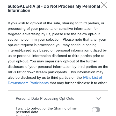
wersje elektryczne
autoGALERIA.pl -
Do Not Process My Personal
Redakcja autoGALERIA.pl
Information
If you wish to opt-out of the sale, sharing to third parties, or
TESTY
processing of your personal or sensitive information for
targeted advertising by us, please use the below opt-out
29
section to confirm your selection. Please note that after your
ZDJĘĆ
19 ZDJĘĆ
opt-out request is processed you may continue seeing
interest-based ads based on personal information utilized by
NOWOŚCI I PREMIERY
Volvo XC40 jest
us or personal information disclosed to third parties prior to
świetnym
Volvo XC40 2022 po
your opt-out. You may separately opt-out of the further
samochodem, ale czy
liftingu zyskuje twarz z
disclosure of your personal information by third parties on the
na pewno w wersji
modelu C40
IAB’s list of downstream participants. This information may
hybrydowej? – TEST,
Maciej Kuchno
also be disclosed by us to third parties on the
IAB’s List of
OPINIA
Downstream Participants
that may further disclose it to other
Dominik Kopyciński
third parties.
Please note that this website/app uses one or more Google
Personal Data Processing Opt Outs
services and may gather and store information including but
not limited to your visit or usage behaviour. You may click to
I want to opt-out of the Sharing of my
personal data.
grant or deny consent to Google and its third-party tags to
37 ZDJĘĆ
14 ZDJĘĆ