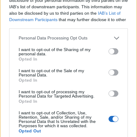
disclosure of your personal information by third parties on the
IAB’s list of downstream participants. This information may
also be disclosed by us to third parties on the
IAB’s List of
Downstream Participants
that may further disclose it to other
third parties.
Please note that this website/app uses one or more Google
Personal Data Processing Opt Outs
services and may gather and store information including but
not limited to your visit or usage behaviour. You may click to
I want to opt-out of the Sharing of my
personal data.
grant or deny consent to Google and its third-party tags to
Opted In
use your data for below specified purposes in below Google
consent section.
I want to opt-out of the Sale of my
Personal Data.
Opted In
I want to opt-out of processing my
Personal Data for Targeted Advertising.
Opted In
I want to opt-out of Collection, Use,
Retention, Sale, and/or Sharing of my
Personal Data that Is Unrelated with the
Purposes for which it was collected.
Opted Out