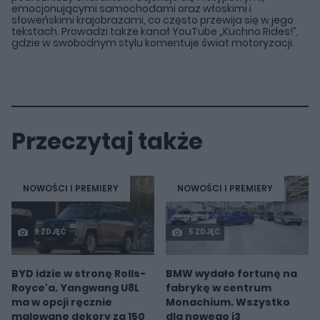
emocjonującymi samochodami oraz włoskimi i
słoweńskimi krajobrazami, co często przewija się w jego
tekstach. Prowadzi także kanał YouTube „Kuchno Rides!”,
gdzie w swobodnym stylu komentuje świat motoryzacji.
Przeczytaj także
NOWOŚCI I PREMIERY
NOWOŚCI I PREMIERY
9 ZDJĘĆ
5 ZDJĘĆ
BYD idzie w stronę Rolls-
BMW wydało fortunę na
Royce'a. Yangwang U8L
fabrykę w centrum
ma w opcji ręcznie
Monachium. Wszystko
malowane dekory za 150
dla nowego i3