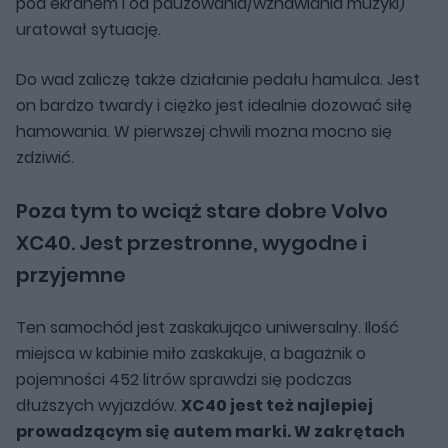
pod ekranem i od pauzowania/wznawiania muzyki)
uratował sytuację.
Do wad zaliczę także działanie pedału hamulca. Jest
on bardzo twardy i ciężko jest idealnie dozować siłę
hamowania. W pierwszej chwili można mocno się
zdziwić.
Poza tym to wciąż stare dobre Volvo
XC40. Jest przestronne, wygodne i
przyjemne
Ten samochód jest zaskakująco uniwersalny. Ilość
miejsca w kabinie miło zaskakuje, a bagażnik o
pojemności 452 litrów sprawdzi się podczas
dłuższych wyjazdów.
XC40 jest też najlepiej
prowadzącym się autem marki. W zakrętach