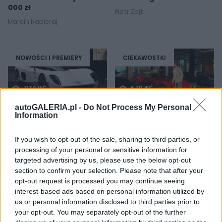
000 zł
Piotr Zajt
Marcin Napieraj
NOWOŚCI I PREMIERY
CIEKAWOSTKI
11 ZDJĘĆ
5 ZDJĘĆ
autoGALERIA.pl -
Do Not Process My Personal
Information
Była Ultima, jest
Ponad 148 milionów
Peregryn. Nazwa mniej
złotych na trzech
chwytliwa, ale napęd
zdjęciach. Cristiano
If you wish to opt-out of the sale, sharing to third parties, or
będzie zacny
Ronaldo pokazał kawałek
processing of your personal or sensitive information for
swojego garażu
targeted advertising by us, please use the below opt-out
Marcin Napieraj
section to confirm your selection. Please note that after your
Piotr Zajt
opt-out request is processed you may continue seeing
interest-based ads based on personal information utilized by
us or personal information disclosed to third parties prior to
your opt-out. You may separately opt-out of the further