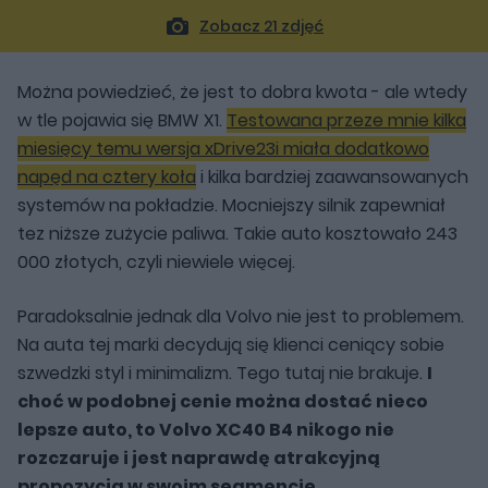
Zobacz 21 zdjęć
Można powiedzieć, że jest to dobra kwota - ale wtedy
w tle pojawia się BMW X1.
Testowana przeze mnie kilka
miesięcy temu wersja xDrive23i miała dodatkowo
napęd na cztery koła
i kilka bardziej zaawansowanych
systemów na pokładzie. Mocniejszy silnik zapewniał
tez niższe zużycie paliwa. Takie auto kosztowało 243
000 złotych, czyli niewiele więcej.
Paradoksalnie jednak dla Volvo nie jest to problemem.
Na auta tej marki decydują się klienci ceniący sobie
szwedzki styl i minimalizm. Tego tutaj nie brakuje.
I
choć w podobnej cenie można dostać nieco
lepsze auto, to Volvo XC40 B4 nikogo nie
rozczaruje i jest naprawdę atrakcyjną
propozycją w swoim segmencie.