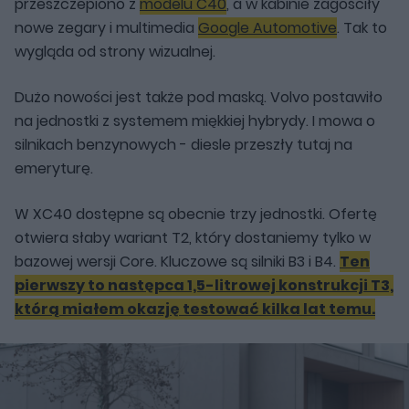
przeszczepiono z
modelu C40
, a w kabinie zagościły
nowe zegary i multimedia
Google Automotive
. Tak to
wygląda od strony wizualnej.
Dużo nowości jest także pod maską. Volvo postawiło
na jednostki z systemem miękkiej hybrydy. I mowa o
silnikach benzynowych - diesle przeszły tutaj na
emeryturę.
W XC40 dostępne są obecnie trzy jednostki. Ofertę
otwiera słaby wariant T2, który dostaniemy tylko w
bazowej wersji Core. Kluczowe są silniki B3 i B4.
Ten
pierwszy to następca 1,5-litrowej konstrukcji T3,
którą miałem okazję testować kilka lat temu.