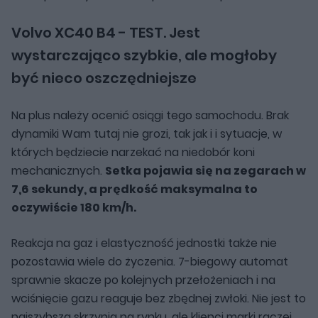
Volvo XC40 B4 - TEST. Jest
wystarczająco szybkie, ale mogłoby
być nieco oszczędniejsze
Na plus należy ocenić osiągi tego samochodu. Brak
dynamiki Wam tutaj nie grozi, tak jak i i sytuacje, w
których będziecie narzekać na niedobór koni
mechanicznych.
Setka pojawia się na zegarach w
7,6 sekundy, a prędkość maksymalna to
oczywiście 180 km/h.
Reakcja na gaz i elastyczność jednostki także nie
pozostawia wiele do życzenia. 7-biegowy automat
sprawnie skacze po kolejnych przełożeniach i na
wciśnięcie gazu reaguje bez zbędnej zwłoki. Nie jest to
najszybsza skrzynia na rynku, ale klienci marki raczej