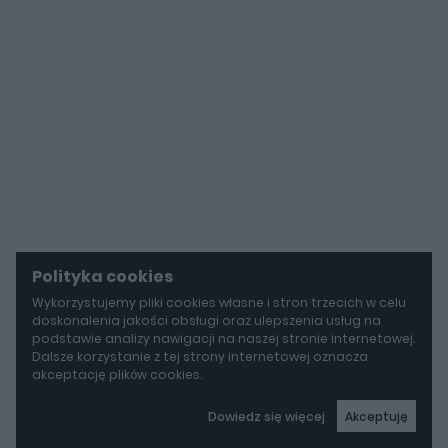
Polityka cookies
Wykorzystujemy pliki cookies własne i stron trzecich w celu
doskonalenia jakości obsługi oraz ulepszenia usług na
podstawie analizy nawigacji na naszej stronie internetowej.
Dalsze korzystanie z tej strony internetowej oznacza
akceptację plików cookies.
Dowiedz się więcej
Akceptuję
autoGALERIA
Mazda wyciąga z grobu CX-3. Nowa generacja już jeździ po drogach