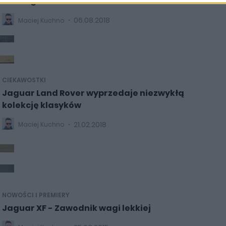
Holding S.A.
06.08.2018
Maciej Kuchno
CIEKAWOSTKI
Jaguar Land Rover wyprzedaje niezwykłą
kolekcję klasyków
21.02.2018
Maciej Kuchno
NOWOŚCI I PREMIERY
Jaguar XF - Zawodnik wagi lekkiej