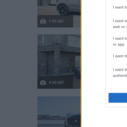
I want 
I want t
7 ZDJĘĆ
web or d
I want t
or app.
I want t
I want t
authenti
4 ZDJĘĆ