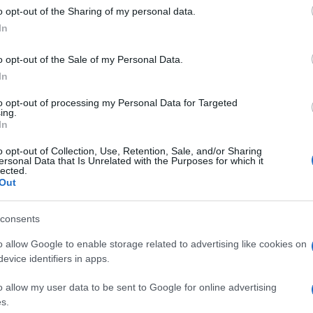
o opt-out of the Sharing of my personal data.
ona elektryczna i dużo droższa
In
20.04.2023
Maciej Kuchno
o opt-out of the Sale of my Personal Data.
In
to opt-out of processing my Personal Data for Targeted
ing.
In
PROTOTYPY I WIZJE
Range Rover Sport 2022. Nowoczesny i
o opt-out of Collection, Use, Retention, Sale, and/or Sharing
ersonal Data that Is Unrelated with the Purposes for which it
piekielnie ważny dla marki
lected.
Out
12.07.2021
Piotr Zajt
consents
o allow Google to enable storage related to advertising like cookies on
evice identifiers in apps.
PRODUCENCI I RYNEK
o allow my user data to be sent to Google for online advertising
Jaguar nie goni już BMW. To nie miało
s.