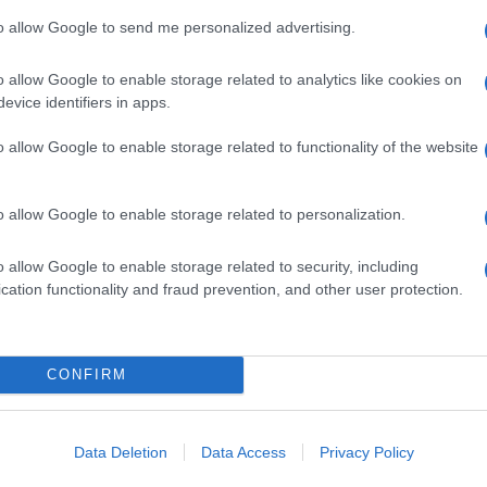
szans na sukces
to allow Google to send me personalized advertising.
11.05.2021
Maciej Kuchno
o allow Google to enable storage related to analytics like cookies on
evice identifiers in apps.
o allow Google to enable storage related to functionality of the website
PRODUCENCI I RYNEK
Jaguar i Land Rover stąpają po cienkim
o allow Google to enable storage related to personalization.
lodzie. XJ nie powróci, elektryfikacja to
priorytet
o allow Google to enable storage related to security, including
cation functionality and fraud prevention, and other user protection.
15.02.2021
Piotr Zajt
CONFIRM
PRODUCENCI I RYNEK
Jaguar Land Rover Limited wypowiedział
Data Deletion
Data Access
Privacy Policy
umowę importerską British Automotive