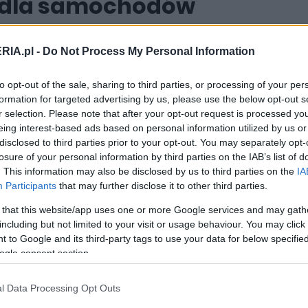
 dla samochodów
O kim mowa?
RIA.pl -
Do Not Process My Personal Information
to opt-out of the sale, sharing to third parties, or processing of your per
formation for targeted advertising by us, please use the below opt-out s
r selection. Please note that after your opt-out request is processed y
eing interest-based ads based on personal information utilized by us or
PRODUCENCI I RYNEK
disclosed to third parties prior to your opt-out. You may separately opt-
Land Rover nie istnieje. Pora powita nowe
losure of your personal information by third parties on the IAB’s list of
logo koncernu i pożegnać kultową markę
. This information may also be disclosed by us to third parties on the
IA
Participants
that may further disclose it to other third parties.
03.06.2023
Marcin Napieraj
 that this website/app uses one or more Google services and may gath
including but not limited to your visit or usage behaviour. You may click 
 to Google and its third-party tags to use your data for below specifi
ogle consent section.
NOWOŚCI I PREMIERY
l Data Processing Opt Outs
Jaguar odkrywa swoją przyszłość. Jest