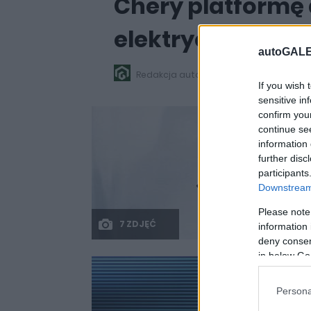
Chery platformę
elektrycznych. 
autoGALE
15.04.2024
Redakcja autoGALERIA.pl
If you wish 
sensitive in
confirm you
continue se
information 
further disc
participants
Downstream 
Please note
7 ZDJĘĆ
information 
deny consent
in below Go
Persona