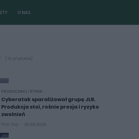
STY
O NAS
r
( 13 artykułów)
PRODUCENCI I RYNEK
Cyberatak sparaliżował grupę JLR.
Produkcja stoi, rośnie presja i ryzyko
zwolnień
16.09.2025
Piotr Zajt