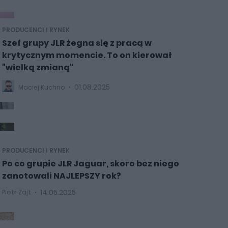
PRODUCENCI I RYNEK
Szef grupy JLR żegna się z pracą w
krytycznym momencie. To on kierował
"wielką zmianą"
01.08.2025
Maciej Kuchno
PRODUCENCI I RYNEK
Po co grupie JLR Jaguar, skoro bez niego
zanotowali NAJLEPSZY rok?
14.05.2025
Piotr Zajt