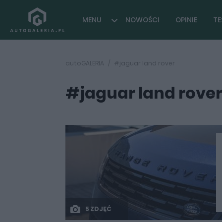
MENU
NOWOŚCI
OPINIE
TE
autoGALERIA
#jaguar land rover
#jaguar land rove
5 ZDJĘĆ