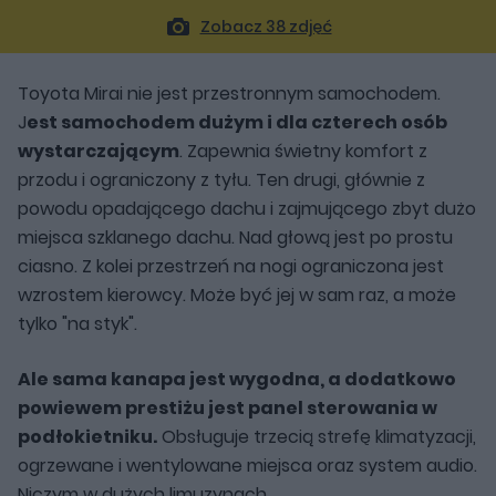
Zobacz 38 zdjęć
Toyota Mirai nie jest przestronnym samochodem.
J
est samochodem dużym i dla czterech osób
wystarczającym
. Zapewnia świetny komfort z
przodu i ograniczony z tyłu. Ten drugi, głównie z
powodu opadającego dachu i zajmującego zbyt dużo
miejsca szklanego dachu. Nad głową jest po prostu
ciasno. Z kolei przestrzeń na nogi ograniczona jest
wzrostem kierowcy. Może być jej w sam raz, a może
tylko "na styk".
Ale sama kanapa jest wygodna, a dodatkowo
powiewem prestiżu jest panel sterowania w
podłokietniku.
Obsługuje trzecią strefę klimatyzacji,
ogrzewane i wentylowane miejsca oraz system audio.
Niczym w dużych limuzynach.