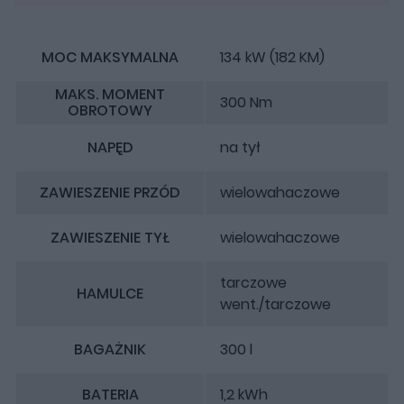
MOC MAKSYMALNA
134 kW (182 KM)
MAKS. MOMENT
300 Nm
OBROTOWY
NAPĘD
na tył
ZAWIESZENIE PRZÓD
wielowahaczowe
ZAWIESZENIE TYŁ
wielowahaczowe
tarczowe
HAMULCE
went./tarczowe
BAGAŻNIK
300 l
BATERIA
1,2 kWh