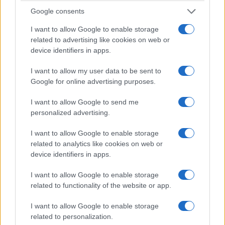
Pod względem wrażeń z jazdy to jeden z
Google consents
przyjemniejszych, relaksujących samochodów jakimi
jeździłem od dawna. Wystarczająco dynamiczny, ze
I want to allow Google to enable storage
related to advertising like cookies on web or
świetnym zawieszeniem i przyzwoitym, naturalnym
device identifiers in apps.
prowadzeniem.
I want to allow my user data to be sent to
Pasuje mi pozycja za kierownicą, materiały oraz
Google for online advertising purposes.
ergonomia. Jest też wyjątkowo bogato wyposażony,
I want to allow Google to send me
zwłaszcza z pakietem VIP. Ten obejmuje m.in. cyfrowe
personalized advertising.
lusterka, wyświetlacz HUD, czy komplet
wentylowanych siedzeń. Także tych tylnych, gdzie
I want to allow Google to enable storage
trudno wsiąść i nie każdy się zmieści.
related to analytics like cookies on web or
device identifiers in apps.
Być może gdyby było więcej stacji, a cena wodoru
I want to allow Google to enable storage
byłaby niższa (69 zł/kg to nieśmieszny żart obecnie),
related to functionality of the website or app.
poleciłbym ten samochód.
Tak, bo Toyota Mirai to
I want to allow Google to enable storage
Lexus
, którego brakuje w gamie. Jest
related to personalization.
elektryczny, ale jeździ inaczej. I zapewnia tą