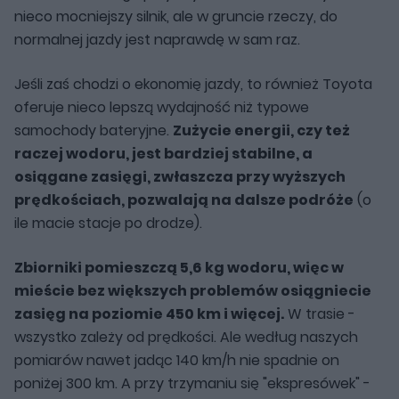
nieco mocniejszy silnik, ale w gruncie rzeczy, do
normalnej jazdy jest naprawdę w sam raz.
Jeśli zaś chodzi o ekonomię jazdy, to również Toyota
oferuje nieco lepszą wydajność niż typowe
samochody bateryjne.
Zużycie energii, czy też
raczej wodoru, jest bardziej stabilne, a
osiągane zasięgi, zwłaszcza przy wyższych
prędkościach, pozwalają na dalsze podróże
(o
ile macie stacje po drodze).
Zbiorniki pomieszczą 5,6 kg wodoru, więc w
mieście bez większych problemów osiągniecie
zasięg na poziomie 450 km i więcej.
W trasie -
wszystko zależy od prędkości. Ale według naszych
pomiarów nawet jadąc 140 km/h nie spadnie on
poniżej 300 km. A przy trzymaniu się "ekspresówek" -