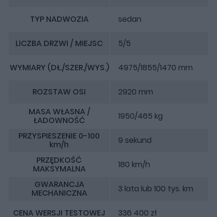
TYP NADWOZIA
sedan
LICZBA DRZWI / MIEJSC
5/5
WYMIARY (DŁ./SZER./WYS.)
4975/1855/1470 mm
ROZSTAW OSI
2920 mm
MASA WŁASNA /
1950/465 kg
ŁADOWNOŚĆ
PRZYSPIESZENIE 0-100
9 sekund
km/h
PRZĘDKOŚĆ
180 km/h
MAKSYMALNA
GWARANCJA
3 lata lub 100 tys. km
MECHANICZNA
CENA WERSJI TESTOWEJ
336 400 zł