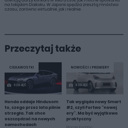
na tokijskim Daikoku. W Japonii spędza zresztą mnóstwo
czasu, zarówno wirtualnie, jak i realnie.
Przeczytaj także
CIEKAWOSTKI
NOWOŚCI I PREMIERY
3 ZDJĘĆ
5 ZDJĘĆ
Honda oddaje Hindusom
Tak wygląda nowy Smart
to, czego przez lata pilnie
#2, czyli Fortwo "nowej
strzegła. Tak chce
ery". Ma być wyjątkowo
oszczędzać na nowych
praktyczny
samochodach
Maciej Kuchno