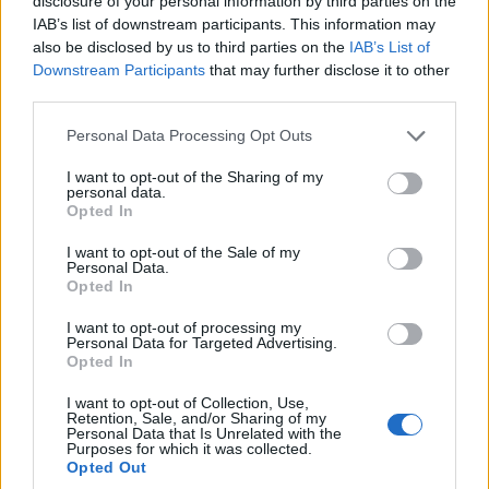
disclosure of your personal information by third parties on the
Jednak kiedy potraktujemy Mirai jak każdy inny
IAB’s list of downstream participants. This information may
samochód, to okaże się, że jest fantastyczny.
also be disclosed by us to third parties on the
IAB’s List of
Downstream Participants
that may further disclose it to other
third parties.
Please note that this website/app uses one or more Google
Personal Data Processing Opt Outs
services and may gather and store information including but
not limited to your visit or usage behaviour. You may click to
I want to opt-out of the Sharing of my
personal data.
grant or deny consent to Google and its third-party tags to
Opted In
use your data for below specified purposes in below Google
consent section.
I want to opt-out of the Sale of my
Personal Data.
Opted In
I want to opt-out of processing my
Personal Data for Targeted Advertising.
Opted In
I want to opt-out of Collection, Use,
Retention, Sale, and/or Sharing of my
Zobacz 38 zdjęć
Personal Data that Is Unrelated with the
Purposes for which it was collected.
Opted Out