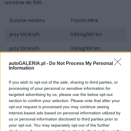
wzrośnie do 500.
Zużycie wodoru
Toyota Mirai
przy 100 km/h:
0,83 kg/100 km
przy 120 km/h:
1,09 kg/100 km
przy 140 km/h:
1,62 kg/100 km
autoGALERIA.pl -
Do Not Process My Personal
Information
w mieście:
0,8 - 1,2 kg/100 km
If you wish to opt-out of the sale, sharing to third parties, or
processing of your personal or sensitive information for
Toyota Mirai - podsumowanie i opinia
targeted advertising by us, please use the below opt-out
section to confirm your selection. Please note that after your
opt-out request is processed you may continue seeing
Mówimy o naprawdę specyficznym samochodzie.
interest-based ads based on personal information utilized by
Przynajmniej w tym momencie dziejowym. Trudnym w
us or personal information disclosed to third parties prior to
tankowaniu i zdecydowanie "dla specjalnego klienta".
your opt-out. You may separately opt-out of the further