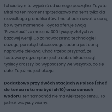
I chciałbym to wyjaśnić od samego początku. Toyota
Mirai na ten moment sprzedażowo ma sens tylko dla
niewielkiego grona klientów. I nie chodzi nawet o cenę,
bo w tym momencie Toyota oferuje swoją
"Przyszłość" za mniej niż 300 tysięcy złotych w
bazowej wersji. Co za nowoczesną technologię i
dużego, poniekąd luksusowego sedana jest ceną
naprawdę ciekawą. Choć trzeba przyznać, że
testowany egzemplarz jest o dobre kilkadziesiąt
tysięcy droższy, bo wyposażony we wszystko, co się
dało. To już nie jest okazja.
Dodatkowo
przy dwóch stacjach w Polsce (choć
do końca roku ma być ich 10) oraz cenach
wodoru
, ten samochód nie ma większego sensu. To
jednak wszyscy wiemy.