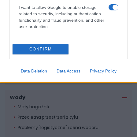
"lexusową" wygodę i izolację.
I want to allow Google to enable storage
related to security, including authentication
functionality and fraud prevention, and other
Zalety
user protection.
Wysoki komfort jazdy
Dobre prowadzenie
CONFIRM
Wygodne wnętrze
Zasięgi lepsze niż w przypadku analogicznych aut
Data Deletion
Data Access
Privacy Policy
BEV
Wady
Mały bagażnik
Przeciętna przestrzeń z tyłu
Problemy "logistyczne" i cena wodoru