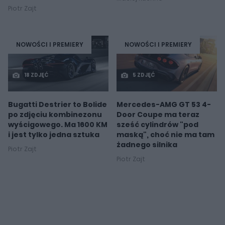
Piotr Zajt
NOWOŚCI I PREMIERY
NOWOŚCI I PREMIERY
18 ZDJĘĆ
5 ZDJĘĆ
Bugatti Destrier to Bolide
Mercedes-AMG GT 53 4-
po zdjęciu kombinezonu
Door Coupe ma teraz
wyścigowego. Ma 1600 KM
sześć cylindrów "pod
i jest tylko jedna sztuka
maską", choć nie ma tam
żadnego silnika
Piotr Zajt
Piotr Zajt