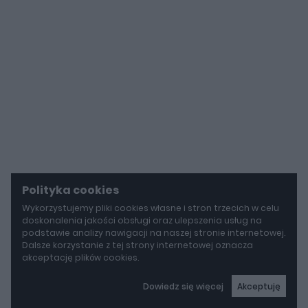
Polityka cookies
Wykorzystujemy pliki cookies własne i stron trzecich w celu
doskonalenia jakości obsługi oraz ulepszenia usług na
podstawie analizy nawigacji na naszej stronie internetowej.
Dalsze korzystanie z tej strony internetowej oznacza
akceptację plików cookies.
Dowiedz się więcej
Akceptuję
autoGALERIA
Tak naprawdę tak miało wyglądać Lamborghini Diablo. Cizeta V16T narodziła się z urażonej dumy