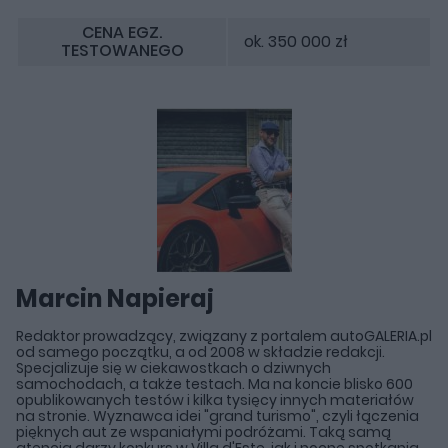
CENA EGZ.
ok. 350 000 zł
TESTOWANEGO
Marcin Napieraj
Redaktor prowadzący, związany z portalem autoGALERIA.pl
od samego początku, a od 2008 w składzie redakcji.
Specjalizuje się w ciekawostkach o dziwnych
samochodach, a także testach. Ma na koncie blisko 600
opublikowanych testów i kilka tysięcy innych materiałów
na stronie. Wyznawca idei "grand turismo", czyli łączenia
pięknych aut ze wspaniałymi podróżami. Taką samą
atencją darzy konkurs w Villa d'Este, jak i nocne spotkania