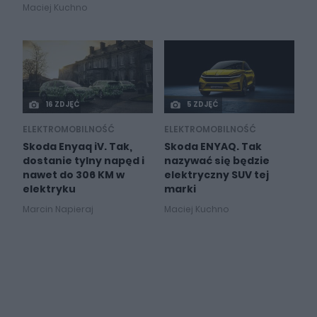
Maciej Kuchno
16 ZDJĘĆ
5 ZDJĘĆ
ELEKTROMOBILNOŚĆ
ELEKTROMOBILNOŚĆ
Skoda Enyaq iV. Tak,
Skoda ENYAQ. Tak
dostanie tylny napęd i
nazywać się będzie
nawet do 306 KM w
elektryczny SUV tej
elektryku
marki
Marcin Napieraj
Maciej Kuchno