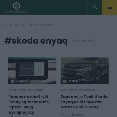
autoGALERIA
#skoda enyaq
#skoda enyaq
( 16 artykułów)
7 ZDJĘĆ
9 ZDJĘĆ
PRODUCENCI I RYNEK
PRODUCENCI I RYNEK
Popularne elektryki
Zapomnij o Tesli. Skoda
Skody są teraz dużo
Enyaq po liftingu ma
lepsze. Mają
bardzo dobre ceny
wydajniejszy
Maciej Kuchno