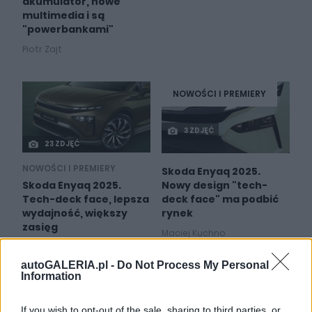
akumulator, nowe
multimedia i są
"powerbankami"
Piotr Zajt
NOWOŚCI I PREMIERY
3 ZDJĘĆ
23 ZDJĘĆ
NOWOŚCI I PREMIERY
Skoda Enyaq 2025.
Nowy design "tech-
Skoda Enyaq 2025.
deck face" ma podbić
Tech-deck face, lepsza
rynek
wydajność, większy
zasięg
Maciej Kuchno
Piotr Zajt
autoGALERIA.pl -
Do Not Process My Personal
Information
If you wish to opt-out of the sale, sharing to third parties, or