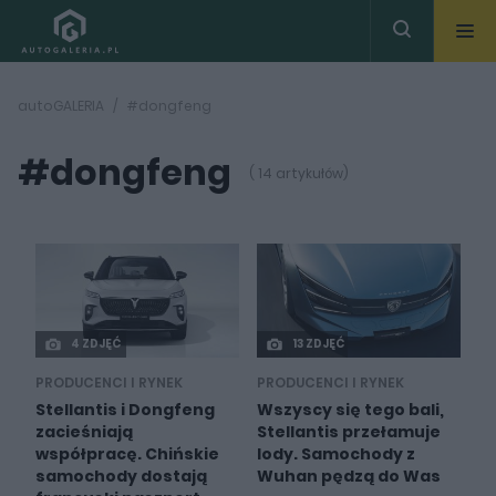
autoGALERIA
#dongfeng
#dongfeng
( 14 artykułów)
4 ZDJĘĆ
13 ZDJĘĆ
PRODUCENCI I RYNEK
PRODUCENCI I RYNEK
Stellantis i Dongfeng
Wszyscy się tego bali,
zacieśniają
Stellantis przełamuje
współpracę. Chińskie
lody. Samochody z
samochody dostają
Wuhan pędzą do Was