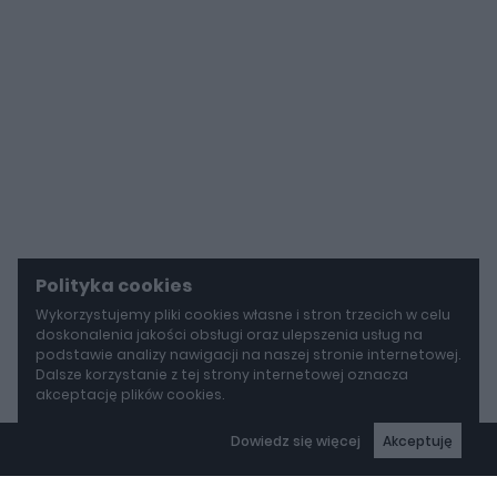
Polityka cookies
Wykorzystujemy pliki cookies własne i stron trzecich w celu
doskonalenia jakości obsługi oraz ulepszenia usług na
podstawie analizy nawigacji na naszej stronie internetowej.
Dalsze korzystanie z tej strony internetowej oznacza
akceptację plików cookies.
Dowiedz się więcej
Akceptuję