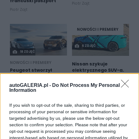
francuski paszport
Piotr Zajt
Piotr Zajt
NOWOŚCI I PREMIERY
6 ZDJĘĆ
18 ZDJĘĆ
NOWOŚCI I PREMIERY
Nissan szykuje
elektrycznego SUV-a.
Peugeot stworzył
Za takie możliwości
samochody dla Chin.
dziękują Chińczykom
Jest szansa, że i tak je
autoGALERIA.pl -
Do Not Process My Personal
dostaniemy
Information
Redakcja autoGALERIA.pl
Maciej Kuchno
If you wish to opt-out of the sale, sharing to third parties, or
processing of your personal or sensitive information for
targeted advertising by us, please use the below opt-out
section to confirm your selection. Please note that after your
opt-out request is processed you may continue seeing
interest-based ads based on personal information utilized by