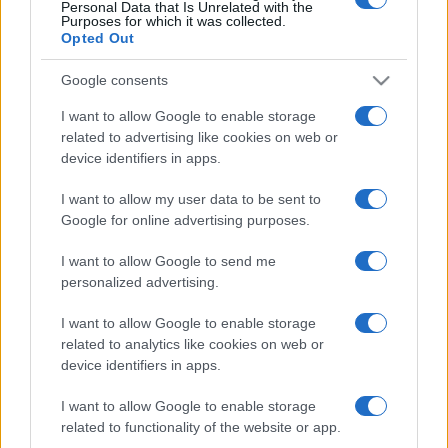
Personal Data that Is Unrelated with the
Maciej Kuchno
Purposes for which it was collected.
Opted Out
Google consents
I want to allow Google to enable storage
8 ZDJĘĆ
13 ZDJĘĆ
related to advertising like cookies on web or
device identifiers in apps.
PRODUCENCI I RYNEK
NOWOŚCI I PREMIERY
Tanio, taniej,
Dongfeng planuje
I want to allow my user data to be sent to
Dongfeng. Kolejna
podbić Europę
Google for online advertising purposes.
chińska grupa wjechała
pudełkiem i liftbackiem
do Europy. Będzie
Jamesa Bonda. Zaraz,
I want to allow Google to send me
nawet fabryka
co?
personalized advertising.
Maciej Kuchno
Marcin Napieraj
I want to allow Google to enable storage
related to analytics like cookies on web or
CIEKAWOSTKI
device identifiers in apps.
I want to allow Google to enable storage
17 ZDJĘĆ
related to functionality of the website or app.
21 ZDJĘĆ