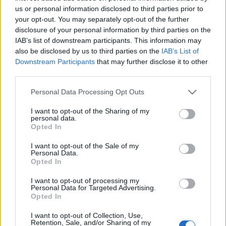
5 ZDJĘĆ
7 ZDJĘĆ
us or personal information disclosed to third parties prior to
your opt-out. You may separately opt-out of the further
NOWOŚCI I PREMIERY
PRODUCENCI I RYNEK
disclosure of your personal information by third parties on the
Czy Nissan N6 będzie
Już nawet Rolls-Royce
IAB’s list of downstream participants. This information may
niczym koło
nie może spać
also be disclosed by us to third parties on the
IAB’s List of
ratunkowe? Na
spokojnie w Chinach.
wybranych rynkach ma
Voyah ma odpowiedź
Downstream Participants
that may further disclose it to other
szansę na sukces
na Cullinana
third parties.
Piotr Zajt
Maciej Kuchno
Please note that this website/app uses one or more Google
Personal Data Processing Opt Outs
services and may gather and store information including but
not limited to your visit or usage behaviour. You may click to
I want to opt-out of the Sharing of my
personal data.
grant or deny consent to Google and its third-party tags to
Opted In
use your data for below specified purposes in below Google
consent section.
I want to opt-out of the Sale of my
Personal Data.
6 ZDJĘĆ
6 ZDJĘĆ
Opted In
NOWOŚCI I PREMIERY
CIEKAWOSTKI
I want to opt-out of processing my
Chińczycy chcą jeździć
To KIA EV3 po tygodniu
Personal Data for Targeted Advertising.
czołgiem. 10 000
w Chinach. Kopiowanie
Opted In
zamówień wpadło w
ma się całkiem nieźle
jeden dzień
I want to opt-out of Collection, Use,
Piotr Zajt
Retention, Sale, and/or Sharing of my